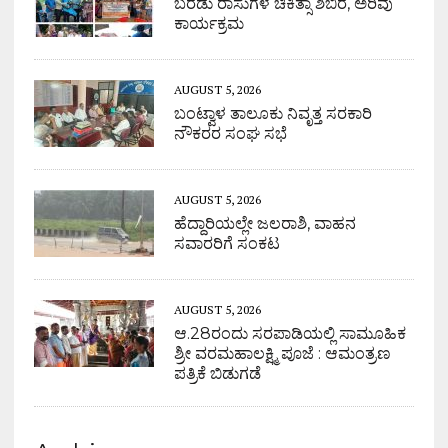
ಬರಡು ರಾಸುಗಳ ಚಿಕಿತ್ಸಾ ಶಿಬಿರ, ಅರಿವು
ಕಾರ್ಯಕ್ರಮ
AUGUST 5, 2026
ಬಂಟ್ವಾಳ ತಾಲೂಕು ನಿವೃತ್ತ ಸರಕಾರಿ
ನೌಕರರ ಸಂಘ ಸಭೆ
AUGUST 5, 2026
ಹೆದ್ದಾರಿಯಲ್ಲೇ ಜಲರಾಶಿ, ವಾಹನ
ಸವಾರರಿಗೆ ಸಂಕಟ
AUGUST 5, 2026
ಆ.28ರಂದು ಸರಪಾಡಿಯಲ್ಲಿ ಸಾಮೂಹಿಕ
ಶ್ರೀ ವರಮಹಾಲಕ್ಷ್ಮಿ ಪೂಜೆ : ಆಮಂತ್ರಣ
ಪತ್ರಿಕೆ ಬಿಡುಗಡೆ