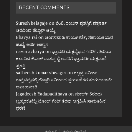
RECENT COMMENTS
Suresh belagaje
on
ಬಿ.ಟಿ. ರಂಜನ್ ಪ್ರಶಸ್ತಿಗೆ ಪತ್ರಕರ್ತ
ಅರವಿಂದ ಹೆಬ್ಬಾರ್ ಆಯ್ಕೆ
Bhavya rai
on
ಅಂಗನವಾಡಿ ಕಾರ್ಯಕರ್ತೆ, ಸಹಾಯಕಿಯರ
ಹುದ್ದೆ, ಅರ್ಜಿ ಆಹ್ವಾನ
navin acharya
on
ಭ್ರಾಮರಿ ಯಕ್ಷವೈಭವ -2026: ಹಿರಿಯ
ಕಲಾವಿದ ಕೆ.ಎಚ್ ದಾಸಪ್ಪ ರೈ ಅವರಿಗೆ ಭ್ರಾಮರೀ ಯಕ್ಷಮಣಿ
ಪ್ರಶಸ್ತಿ
satheesh kumar shivagiri
on
ಕಲ್ಲಡ್ಕ ಸಮೀಪ
ಕುದ್ರೆಬೆಟ್ಟಿನಲ್ಲಿ ಹೆದ್ದಾರಿ ಸಮೀಪದ ಪ್ರಯಾಣಿಕರ ತಂಗುದಾಣವೇ
ಅಪಾಯಕಾರಿ
Jagadeesh Yadapadithaya
on
ಮಾರ್ಚ್ 3ರಂದು
ಬ್ರಹ್ಮರಕೂಟ್ಲು ಟೋಲ್ ಗೇಟ್ ತೆರವು ಆಗ್ರಹಿಸಿ ಸಾಮೂಹಿಕ
ಧರಣಿ
ನಮ್ಮ ಬಗ್ಗೆ
ನಮ್ಮನ್ನು ಸಂಪರ್ಕಿಸಿ