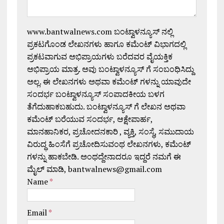
www.bantwalnews.com ಬಂಟ್ವಾಳನ್ಯೂಸ್ ನಲ್ಲಿ
ಪ್ರಕಟಗೊಂಡ ಲೇಖನಗಳು ಹಾಗೂ ಕಮೆಂಟ್ ವಿಭಾಗದಲ್ಲಿ
ಪ್ರಕಟವಾಗುವ ಅಭಿಪ್ರಾಯಗಳು ಬರೆದವರ ವೈಯಕ್ತಿಕ
ಅಭಿಪ್ರಾಯ ಮಾತ್ರ. ಅವು ಬಂಟ್ವಾಳನ್ಯೂಸ್ ಗೆ ಸಂಬಂಧಿಸಿದ್ದು
ಅಲ್ಲ. ಈ ಲೇಖನಗಳು ಅಥವಾ ಕಮೆಂಟ್ ಗಳನ್ನು ಯಾವುದೇ
ಸಂದರ್ಭ ಬಂಟ್ವಾಳನ್ಯೂಸ್ ಸಂಪಾದಕೀಯ ಬಳಗ
ತೆಗೆದುಹಾಕಬಹುದು. ಬಂಟ್ವಾಳನ್ಯೂಸ್ ಗೆ ಲೇಖನ ಅಥವಾ
ಕಮೆಂಟ್ ಬರೆಯುವ ಸಂದರ್ಭ, ಆಕ್ಷೇಪಾರ್ಹ,
ಮಾನಹಾನಿಕರ, ಪ್ರಚೋದನಕಾರಿ , ವ್ಯಕ್ತಿ, ಸಂಸ್ಥೆ, ಸಮುದಾಯ
ವಿರುದ್ಧ ಹಿಂಸೆಗೆ ಪ್ರಚೋದಿಸುವಂಥ ಲೇಖನಗಳು, ಕಮೆಂಟ್
ಗಳನ್ನು ಹಾಕಬೇಡಿ. ಅಂಥದ್ದೇನಾದರೂ ಇದ್ದರೆ ನಮಗೆ ಈ
ಮೈಲ್ ಮಾಡಿ, bantwalnews@gmail.com
Name
*
Email
*