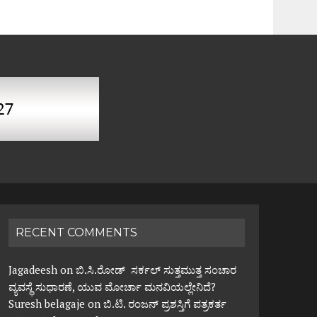
RECENT COMMENTS
Jagadeesh
on
ಬಿ.ಸಿ.ರೋಡ್ ಸರ್ಕಲ್ ಸುತ್ತಮುತ್ತ ಸಂಚಾರ
ವ್ಯವಸ್ಥೆ ಸುಧಾರಣೆ, ಯುವ ಮೋರ್ಚಾ ಮನವಿಯಲ್ಲೇನಿದೆ?
Suresh belagaje
on
ಬಿ.ಟಿ. ರಂಜನ್ ಪ್ರಶಸ್ತಿಗೆ ಪತ್ರಕರ್ತ