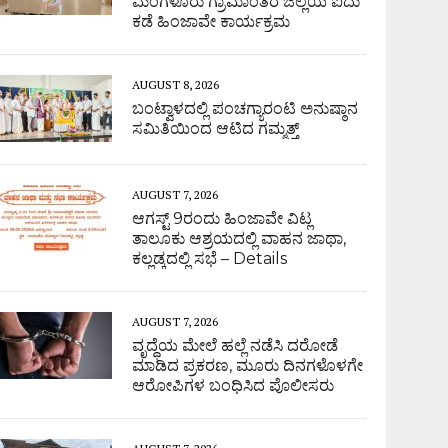
ಮಂಗಳೂರು ಗ್ರಾಮಾಂತರ ಜಿಲ್ಲೆಯ ಐದು
ಕಡೆ ಹಿಂಜಾವೇ ಕಾರ್ಯಕ್ರಮ
AUGUST 8, 2026
ಬಂಟ್ವಾಳದಲ್ಲಿ ಪಂಚಗ್ಯಾರಂಟಿ ಅನುಷ್ಠಾನ
ಸಮಿತಿಯಿಂದ ಆಟಿದ ಗಮ್ಮತ್ತ್
AUGUST 7, 2026
ಆಗಸ್ಟ್ 9ರಂದು ಹಿಂಜಾವೇ ವಿಟ್ಲ
ತಾಲೂಕು ಆಶ್ರಯದಲ್ಲಿ ವಾಹನ ಜಾಥಾ,
ಕಲ್ಲಡ್ಕದಲ್ಲಿ ಸಭೆ – Details
AUGUST 7, 2026
ವೃದ್ಧೆಯ ಮೇಲೆ ಹಲ್ಲೆ ನಡೆಸಿ ದರೋಡೆ
ಮಾಡಿದ ಪ್ರಕರಣ, ಮೂರು ದಿನಗಳೊಳಗೇ
ಆರೋಪಿಗಳ ಬಂಧಿಸಿದ ಪೊಲೀಸರು