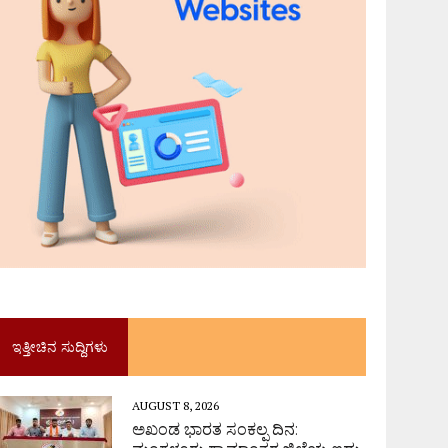
ಇತ್ತೀಚಿನ ಸುದ್ದಿಗಳು
AUGUST 8, 2026
ಅಖಂಡ ಭಾರತ ಸಂಕಲ್ಪ ದಿನ: