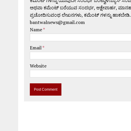
ಕಮೆಂಟ್ ಗಳನ್ನು ಯಾವುದೇ ಸಂದರ್ಭ ಬಂಟ್ವಾಳನ್ಯೂಸ್ ಸಂ
ಅಥವಾ ಕಮೆಂಟ್ ಬರೆಯುವ ಸಂದರ್ಭ, ಆಕ್ಷೇಪಾರ್ಹ, ಮಾನಹಾನಿಕರ,
ಪ್ರಚೋದಿಸುವಂಥ ಲೇಖನಗಳು, ಕಮೆಂಟ್ ಗಳನ್ನು ಹಾಕಬೇಡಿ.
bantwalnews@gmail.com
Name
*
Email
*
Website
A
l
t
e
r