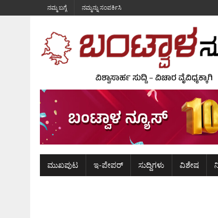
ನಮ್ಮ ಬಗ್ಗೆ
ನಮ್ಮನ್ನು ಸಂಪರ್ಕಿಸಿ
ಮುಖಪುಟ
ಇ-ಪೇಪರ್
ಸುದ್ದಿಗಳು
ವಿಶೇಷ
ನ