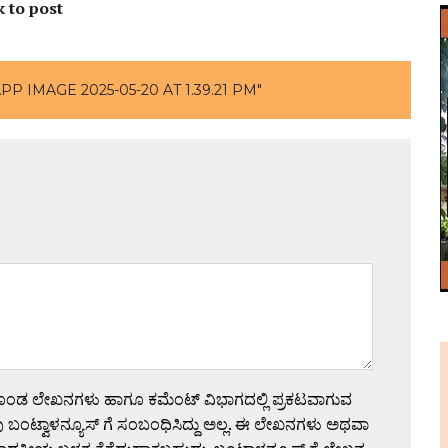
k to post
P IMAGE 2025-05-20 AT 1.39.21 PM"
ಗೊಂಡ ಲೇಖನಗಳು ಹಾಗೂ ಕಮೆಂಟ್ ವಿಭಾಗದಲ್ಲಿ ಪ್ರಕಟವಾಗುವ
 ಬಂಟ್ವಾಳನ್ಯೂಸ್ ಗೆ ಸಂಬಂಧಿಸಿದ್ದು ಅಲ್ಲ. ಈ ಲೇಖನಗಳು ಅಥವಾ