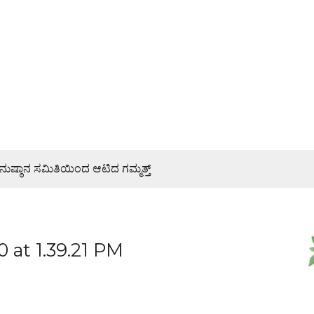
ನುಷ್ಠಾನ ಸಮಿತಿಯಿಂದ ಆಟಿದ ಗಮ್ಮತ್ತ್
 ಜಾಥಾ, ಕಲ್ಲಡ್ಕದಲ್ಲಿ ಸಭೆ – DETAILS
 ಮೂರು ದಿನಗಳೊಳಗೇ ಆರೋಪಿಗಳ ಬಂಧಿಸಿದ ಪೊಲೀಸರು
at 1.39.21 PM
ೆಯ ಐದು ಕಡೆ ಹಿಂಜಾವೇ ಕಾರ್ಯಕ್ರಮ