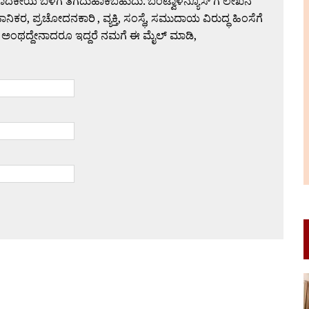
ಪಾದಕೀಯ ಬಳಗ ತೆಗೆದುಹಾಕಬಹುದು. ಬಂಟ್ವಾಳನ್ಯೂಸ್ ಗೆ ಲೇಖನ
 ಪ್ರಚೋದನಕಾರಿ , ವ್ಯಕ್ತಿ, ಸಂಸ್ಥೆ, ಸಮುದಾಯ ವಿರುದ್ಧ ಹಿಂಸೆಗೆ
 ಅಂಥದ್ದೇನಾದರೂ ಇದ್ದರೆ ನಮಗೆ ಈ ಮೈಲ್ ಮಾಡಿ,