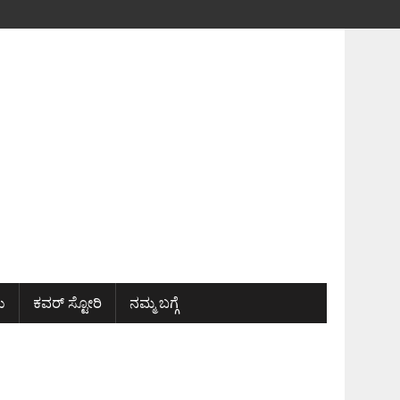
ು
ಕವರ್ ಸ್ಟೋರಿ
ನಮ್ಮ ಬಗ್ಗೆ