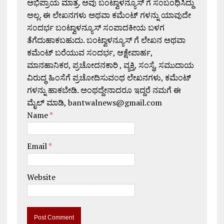
ಅಭಿಪ್ರಾಯ ಮಾತ್ರ. ಅವು ಬಂಟ್ವಾಳನ್ಯೂಸ್ ಗೆ ಸಂಬಂಧಿಸಿದ್ದು
ಅಲ್ಲ. ಈ ಲೇಖನಗಳು ಅಥವಾ ಕಮೆಂಟ್ ಗಳನ್ನು ಯಾವುದೇ
ಸಂದರ್ಭ ಬಂಟ್ವಾಳನ್ಯೂಸ್ ಸಂಪಾದಕೀಯ ಬಳಗ
ತೆಗೆದುಹಾಕಬಹುದು. ಬಂಟ್ವಾಳನ್ಯೂಸ್ ಗೆ ಲೇಖನ ಅಥವಾ
ಕಮೆಂಟ್ ಬರೆಯುವ ಸಂದರ್ಭ, ಆಕ್ಷೇಪಾರ್ಹ,
ಮಾನಹಾನಿಕರ, ಪ್ರಚೋದನಕಾರಿ , ವ್ಯಕ್ತಿ, ಸಂಸ್ಥೆ, ಸಮುದಾಯ
ವಿರುದ್ಧ ಹಿಂಸೆಗೆ ಪ್ರಚೋದಿಸುವಂಥ ಲೇಖನಗಳು, ಕಮೆಂಟ್
ಗಳನ್ನು ಹಾಕಬೇಡಿ. ಅಂಥದ್ದೇನಾದರೂ ಇದ್ದರೆ ನಮಗೆ ಈ
ಮೈಲ್ ಮಾಡಿ, bantwalnews@gmail.com
Name
*
Email
*
Website