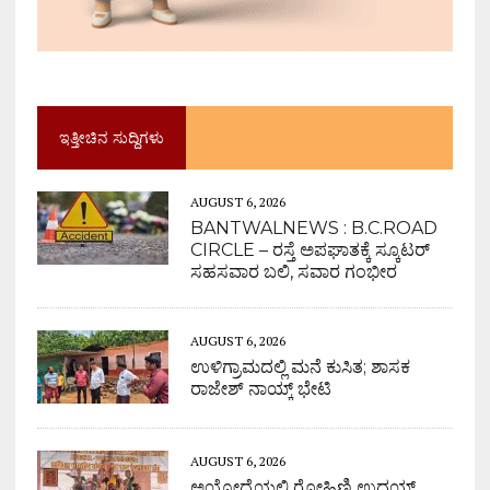
ಇತ್ತೀಚಿನ ಸುದ್ದಿಗಳು
AUGUST 6, 2026
BANTWALNEWS : B.C.ROAD
CIRCLE – ರಸ್ತೆ ಅಪಘಾತಕ್ಕೆ ಸ್ಕೂಟರ್
ಸಹಸವಾರ ಬಲಿ, ಸವಾರ ಗಂಭೀರ
AUGUST 6, 2026
ಉಳಿಗ್ರಾಮದಲ್ಲಿ ಮನೆ ಕುಸಿತ; ಶಾಸಕ
ರಾಜೇಶ್ ನಾಯ್ಕ್ ಭೇಟಿ
AUGUST 6, 2026
ಅಯೋಧ್ಯೆಯಲ್ಲಿ ರೋಹಿಣಿ ಉದಯ್