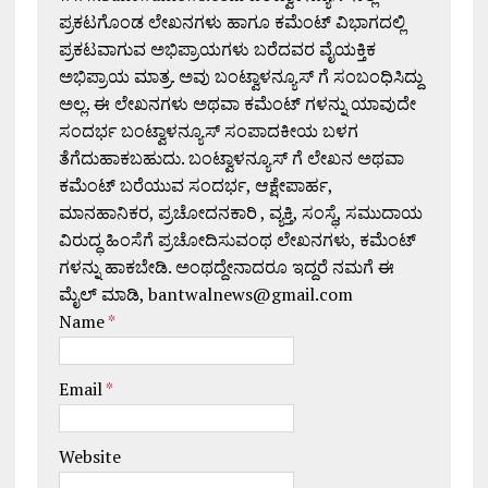
ಪ್ರಕಟಗೊಂಡ ಲೇಖನಗಳು ಹಾಗೂ ಕಮೆಂಟ್ ವಿಭಾಗದಲ್ಲಿ
ಪ್ರಕಟವಾಗುವ ಅಭಿಪ್ರಾಯಗಳು ಬರೆದವರ ವೈಯಕ್ತಿಕ
ಅಭಿಪ್ರಾಯ ಮಾತ್ರ. ಅವು ಬಂಟ್ವಾಳನ್ಯೂಸ್ ಗೆ ಸಂಬಂಧಿಸಿದ್ದು
ಅಲ್ಲ. ಈ ಲೇಖನಗಳು ಅಥವಾ ಕಮೆಂಟ್ ಗಳನ್ನು ಯಾವುದೇ
ಸಂದರ್ಭ ಬಂಟ್ವಾಳನ್ಯೂಸ್ ಸಂಪಾದಕೀಯ ಬಳಗ
ತೆಗೆದುಹಾಕಬಹುದು. ಬಂಟ್ವಾಳನ್ಯೂಸ್ ಗೆ ಲೇಖನ ಅಥವಾ
ಕಮೆಂಟ್ ಬರೆಯುವ ಸಂದರ್ಭ, ಆಕ್ಷೇಪಾರ್ಹ,
ಮಾನಹಾನಿಕರ, ಪ್ರಚೋದನಕಾರಿ , ವ್ಯಕ್ತಿ, ಸಂಸ್ಥೆ, ಸಮುದಾಯ
ವಿರುದ್ಧ ಹಿಂಸೆಗೆ ಪ್ರಚೋದಿಸುವಂಥ ಲೇಖನಗಳು, ಕಮೆಂಟ್
ಗಳನ್ನು ಹಾಕಬೇಡಿ. ಅಂಥದ್ದೇನಾದರೂ ಇದ್ದರೆ ನಮಗೆ ಈ
ಮೈಲ್ ಮಾಡಿ, bantwalnews@gmail.com
Name
*
Email
*
Website