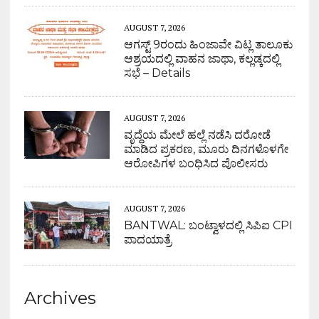
AUGUST 7, 2026
ಆಗಸ್ಟ್ 9ರಂದು ಹಿಂಜಾವೇ ವಿಟ್ಲ ತಾಲೂಕು
ಆಶ್ರಯದಲ್ಲಿ ವಾಹನ ಜಾಥಾ, ಕಲ್ಲಡ್ಕದಲ್ಲಿ
ಸಭೆ – Details
AUGUST 7, 2026
ವೃದ್ಧೆಯ ಮೇಲೆ ಹಲ್ಲೆ ನಡೆಸಿ ದರೋಡೆ
ಮಾಡಿದ ಪ್ರಕರಣ, ಮೂರು ದಿನಗಳೊಳಗೇ
ಆರೋಪಿಗಳ ಬಂಧಿಸಿದ ಪೊಲೀಸರು
AUGUST 7, 2026
BANTWAL: ಬಂಟ್ವಾಳದಲ್ಲಿ ಸಿಪಿಐ CPI
ಪಾದಯಾತ್ರೆ
Archives