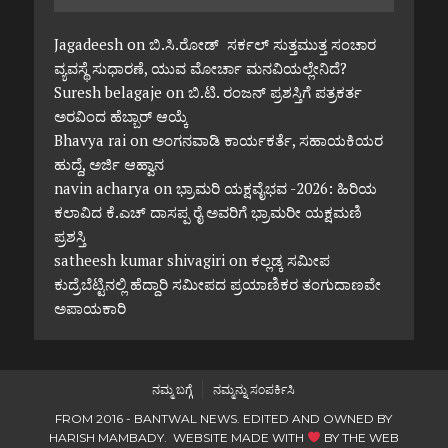
Jagadeesh
on
ಬಿ.ಸಿ.ರೋಡ್ ಸರ್ಕಲ್ ಸುತ್ತಮುತ್ತ ಸಂಚಾರ
ವ್ಯವಸ್ಥೆ ಸುಧಾರಣೆ, ಯುವ ಮೋರ್ಚಾ ಮನವಿಯಲ್ಲೇನಿದೆ?
Suresh belagaje
on
ಬಿ.ಟಿ. ರಂಜನ್ ಪ್ರಶಸ್ತಿಗೆ ಪತ್ರಕರ್ತ
ಅರವಿಂದ ಹೆಬ್ಬಾರ್ ಆಯ್ಕೆ
Bhavya rai
on
ಅಂಗನವಾಡಿ ಕಾರ್ಯಕರ್ತೆ, ಸಹಾಯಕಿಯರ
ಹುದ್ದೆ, ಅರ್ಜಿ ಆಹ್ವಾನ
navin acharya
on
ಭ್ರಾಮರಿ ಯಕ್ಷವೈಭವ -2026: ಹಿರಿಯ
ಕಲಾವಿದ ಕೆ.ಎಚ್ ದಾಸಪ್ಪ ರೈ ಅವರಿಗೆ ಭ್ರಾಮರೀ ಯಕ್ಷಮಣಿ
ಪ್ರಶಸ್ತಿ
satheesh kumar shivagiri
on
ಕಲ್ಲಡ್ಕ ಸಮೀಪ
ಕುದ್ರೆಬೆಟ್ಟಿನಲ್ಲಿ ಹೆದ್ದಾರಿ ಸಮೀಪದ ಪ್ರಯಾಣಿಕರ ತಂಗುದಾಣವೇ
ಅಪಾಯಕಾರಿ
ನಮ್ಮ ಬಗ್ಗೆ
ನಮ್ಮನ್ನು ಸಂಪರ್ಕಿಸಿ
FROM 2016 - BANTWAL NEWS. EDITED AND OWNED BY
HARISH MAMBADY. WEBSITE MADE WITH
BY
THE WEB