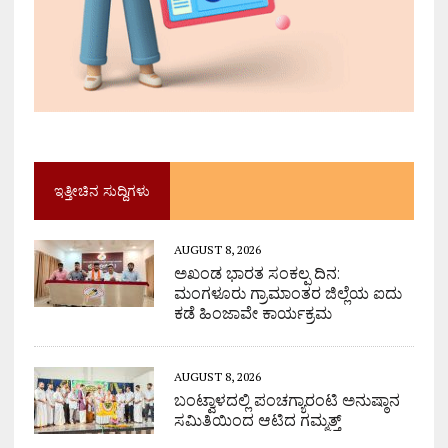
ಇತ್ತೀಚಿನ ಸುದ್ದಿಗಳು
AUGUST 8, 2026
ಅಖಂಡ ಭಾರತ ಸಂಕಲ್ಪ ದಿನ:
ಮಂಗಳೂರು ಗ್ರಾಮಾಂತರ ಜಿಲ್ಲೆಯ ಐದು
ಕಡೆ ಹಿಂಜಾವೇ ಕಾರ್ಯಕ್ರಮ
AUGUST 8, 2026
ಬಂಟ್ವಾಳದಲ್ಲಿ ಪಂಚಗ್ಯಾರಂಟಿ ಅನುಷ್ಠಾನ
ಸಮಿತಿಯಿಂದ ಆಟಿದ ಗಮ್ಮತ್ತ್