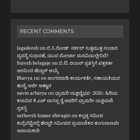
RECENT COMMENTS
Jagadeesh
on
ಬಿ.ಸಿ.ರೋಡ್ ಸರ್ಕಲ್ ಸುತ್ತಮುತ್ತ ಸಂಚಾರ
ವ್ಯವಸ್ಥೆ ಸುಧಾರಣೆ, ಯುವ ಮೋರ್ಚಾ ಮನವಿಯಲ್ಲೇನಿದೆ?
Suresh belagaje
on
ಬಿ.ಟಿ. ರಂಜನ್ ಪ್ರಶಸ್ತಿಗೆ ಪತ್ರಕರ್ತ
ಅರವಿಂದ ಹೆಬ್ಬಾರ್ ಆಯ್ಕೆ
Bhavya rai
on
ಅಂಗನವಾಡಿ ಕಾರ್ಯಕರ್ತೆ, ಸಹಾಯಕಿಯರ
ಹುದ್ದೆ, ಅರ್ಜಿ ಆಹ್ವಾನ
navin acharya
on
ಭ್ರಾಮರಿ ಯಕ್ಷವೈಭವ -2026: ಹಿರಿಯ
ಕಲಾವಿದ ಕೆ.ಎಚ್ ದಾಸಪ್ಪ ರೈ ಅವರಿಗೆ ಭ್ರಾಮರೀ ಯಕ್ಷಮಣಿ
ಪ್ರಶಸ್ತಿ
satheesh kumar shivagiri
on
ಕಲ್ಲಡ್ಕ ಸಮೀಪ
ಕುದ್ರೆಬೆಟ್ಟಿನಲ್ಲಿ ಹೆದ್ದಾರಿ ಸಮೀಪದ ಪ್ರಯಾಣಿಕರ ತಂಗುದಾಣವೇ
ಅಪಾಯಕಾರಿ