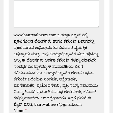
www.bantwalnews.com ಬಂಟ್ವಾಳನ್ಯೂಸ್ ನಲ್ಲಿ
ಪ್ರಕಟಗೊಂಡ ಲೇಖನಗಳು ಹಾಗೂ ಕಮೆಂಟ್ ವಿಭಾಗದಲ್ಲಿ
ಪ್ರಕಟವಾಗುವ ಅಭಿಪ್ರಾಯಗಳು ಬರೆದವರ ವೈಯಕ್ತಿಕ
ಅಭಿಪ್ರಾಯ ಮಾತ್ರ. ಅವು ಬಂಟ್ವಾಳನ್ಯೂಸ್ ಗೆ ಸಂಬಂಧಿಸಿದ್ದು
ಅಲ್ಲ. ಈ ಲೇಖನಗಳು ಅಥವಾ ಕಮೆಂಟ್ ಗಳನ್ನು ಯಾವುದೇ
ಸಂದರ್ಭ ಬಂಟ್ವಾಳನ್ಯೂಸ್ ಸಂಪಾದಕೀಯ ಬಳಗ
ತೆಗೆದುಹಾಕಬಹುದು. ಬಂಟ್ವಾಳನ್ಯೂಸ್ ಗೆ ಲೇಖನ ಅಥವಾ
ಕಮೆಂಟ್ ಬರೆಯುವ ಸಂದರ್ಭ, ಆಕ್ಷೇಪಾರ್ಹ,
ಮಾನಹಾನಿಕರ, ಪ್ರಚೋದನಕಾರಿ , ವ್ಯಕ್ತಿ, ಸಂಸ್ಥೆ, ಸಮುದಾಯ
ವಿರುದ್ಧ ಹಿಂಸೆಗೆ ಪ್ರಚೋದಿಸುವಂಥ ಲೇಖನಗಳು, ಕಮೆಂಟ್
ಗಳನ್ನು ಹಾಕಬೇಡಿ. ಅಂಥದ್ದೇನಾದರೂ ಇದ್ದರೆ ನಮಗೆ ಈ
ಮೈಲ್ ಮಾಡಿ, bantwalnews@gmail.com
Name
*