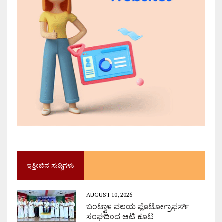
ಇತ್ತೀಚಿನ ಸುದ್ದಿಗಳು
AUGUST 10, 2026
ಬಂಟ್ವಾಳ ವಲಯ ಫೊಟೋಗ್ರಾಫರ್ಸ್
ಸಂಘದಿಂದ ಆಟಿ ಕೂಟ