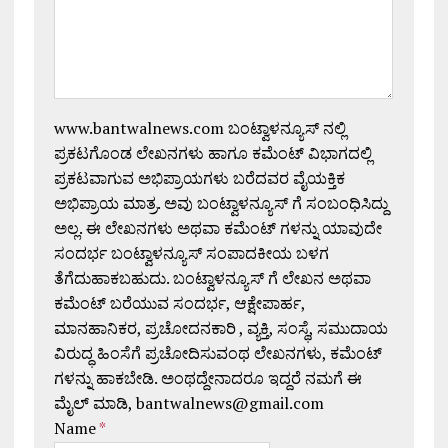
www.bantwalnews.com ಬಂಟ್ವಾಳನ್ಯೂಸ್ ನಲ್ಲಿ
ಪ್ರಕಟಗೊಂಡ ಲೇಖನಗಳು ಹಾಗೂ ಕಮೆಂಟ್ ವಿಭಾಗದಲ್ಲಿ
ಪ್ರಕಟವಾಗುವ ಅಭಿಪ್ರಾಯಗಳು ಬರೆದವರ ವೈಯಕ್ತಿಕ
ಅಭಿಪ್ರಾಯ ಮಾತ್ರ. ಅವು ಬಂಟ್ವಾಳನ್ಯೂಸ್ ಗೆ ಸಂಬಂಧಿಸಿದ್ದು
ಅಲ್ಲ. ಈ ಲೇಖನಗಳು ಅಥವಾ ಕಮೆಂಟ್ ಗಳನ್ನು ಯಾವುದೇ
ಸಂದರ್ಭ ಬಂಟ್ವಾಳನ್ಯೂಸ್ ಸಂಪಾದಕೀಯ ಬಳಗ
ತೆಗೆದುಹಾಕಬಹುದು. ಬಂಟ್ವಾಳನ್ಯೂಸ್ ಗೆ ಲೇಖನ ಅಥವಾ
ಕಮೆಂಟ್ ಬರೆಯುವ ಸಂದರ್ಭ, ಆಕ್ಷೇಪಾರ್ಹ,
ಮಾನಹಾನಿಕರ, ಪ್ರಚೋದನಕಾರಿ , ವ್ಯಕ್ತಿ, ಸಂಸ್ಥೆ, ಸಮುದಾಯ
ವಿರುದ್ಧ ಹಿಂಸೆಗೆ ಪ್ರಚೋದಿಸುವಂಥ ಲೇಖನಗಳು, ಕಮೆಂಟ್
ಗಳನ್ನು ಹಾಕಬೇಡಿ. ಅಂಥದ್ದೇನಾದರೂ ಇದ್ದರೆ ನಮಗೆ ಈ
ಮೈಲ್ ಮಾಡಿ, bantwalnews@gmail.com
Name
*