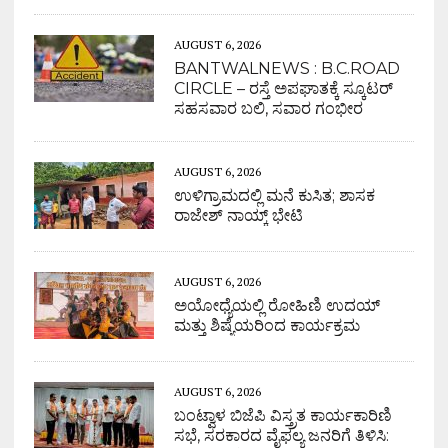
AUGUST 6, 2026
BANTWALNEWS : B.C.ROAD
CIRCLE – ರಸ್ತೆ ಅಪಘಾತಕ್ಕೆ ಸ್ಕೂಟರ್
ಸಹಸವಾರ ಬಲಿ, ಸವಾರ ಗಂಭೀರ
AUGUST 6, 2026
ಉಳಿಗ್ರಾಮದಲ್ಲಿ ಮನೆ ಕುಸಿತ; ಶಾಸಕ
ರಾಜೇಶ್ ನಾಯ್ಕ್ ಭೇಟಿ
AUGUST 6, 2026
ಅಯೋಧ್ಯೆಯಲ್ಲಿ ರೋಹಿಣಿ ಉದಯ್
ಮತ್ತು ಶಿಷ್ಯೆಯರಿಂದ ಕಾರ್ಯಕ್ರಮ
AUGUST 6, 2026
ಬಂಟ್ವಾಳ ಬಿಜೆಪಿ ವಿಸ್ತ್ರತ ಕಾರ್ಯಕಾರಿಣಿ
ಸಭೆ, ಸರಕಾರದ ವೈಫಲ್ಯ ಜನರಿಗೆ ತಿಳಿಸಿ: