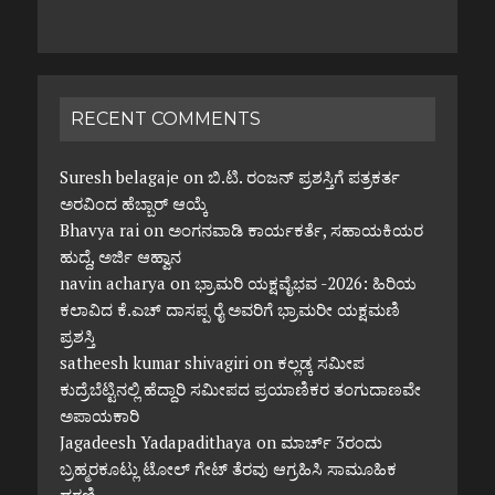
RECENT COMMENTS
Suresh belagaje
on
ಬಿ.ಟಿ. ರಂಜನ್ ಪ್ರಶಸ್ತಿಗೆ ಪತ್ರಕರ್ತ
ಅರವಿಂದ ಹೆಬ್ಬಾರ್ ಆಯ್ಕೆ
Bhavya rai
on
ಅಂಗನವಾಡಿ ಕಾರ್ಯಕರ್ತೆ, ಸಹಾಯಕಿಯರ
ಹುದ್ದೆ, ಅರ್ಜಿ ಆಹ್ವಾನ
navin acharya
on
ಭ್ರಾಮರಿ ಯಕ್ಷವೈಭವ -2026: ಹಿರಿಯ
ಕಲಾವಿದ ಕೆ.ಎಚ್ ದಾಸಪ್ಪ ರೈ ಅವರಿಗೆ ಭ್ರಾಮರೀ ಯಕ್ಷಮಣಿ
ಪ್ರಶಸ್ತಿ
satheesh kumar shivagiri
on
ಕಲ್ಲಡ್ಕ ಸಮೀಪ
ಕುದ್ರೆಬೆಟ್ಟಿನಲ್ಲಿ ಹೆದ್ದಾರಿ ಸಮೀಪದ ಪ್ರಯಾಣಿಕರ ತಂಗುದಾಣವೇ
ಅಪಾಯಕಾರಿ
Jagadeesh Yadapadithaya
on
ಮಾರ್ಚ್ 3ರಂದು
ಬ್ರಹ್ಮರಕೂಟ್ಲು ಟೋಲ್ ಗೇಟ್ ತೆರವು ಆಗ್ರಹಿಸಿ ಸಾಮೂಹಿಕ
ಧರಣಿ