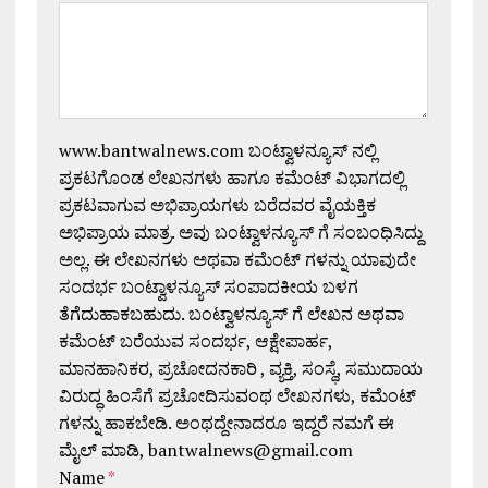
www.bantwalnews.com ಬಂಟ್ವಾಳನ್ಯೂಸ್ ನಲ್ಲಿ
ಪ್ರಕಟಗೊಂಡ ಲೇಖನಗಳು ಹಾಗೂ ಕಮೆಂಟ್ ವಿಭಾಗದಲ್ಲಿ
ಪ್ರಕಟವಾಗುವ ಅಭಿಪ್ರಾಯಗಳು ಬರೆದವರ ವೈಯಕ್ತಿಕ
ಅಭಿಪ್ರಾಯ ಮಾತ್ರ. ಅವು ಬಂಟ್ವಾಳನ್ಯೂಸ್ ಗೆ ಸಂಬಂಧಿಸಿದ್ದು
ಅಲ್ಲ. ಈ ಲೇಖನಗಳು ಅಥವಾ ಕಮೆಂಟ್ ಗಳನ್ನು ಯಾವುದೇ
ಸಂದರ್ಭ ಬಂಟ್ವಾಳನ್ಯೂಸ್ ಸಂಪಾದಕೀಯ ಬಳಗ
ತೆಗೆದುಹಾಕಬಹುದು. ಬಂಟ್ವಾಳನ್ಯೂಸ್ ಗೆ ಲೇಖನ ಅಥವಾ
ಕಮೆಂಟ್ ಬರೆಯುವ ಸಂದರ್ಭ, ಆಕ್ಷೇಪಾರ್ಹ,
ಮಾನಹಾನಿಕರ, ಪ್ರಚೋದನಕಾರಿ , ವ್ಯಕ್ತಿ, ಸಂಸ್ಥೆ, ಸಮುದಾಯ
ವಿರುದ್ಧ ಹಿಂಸೆಗೆ ಪ್ರಚೋದಿಸುವಂಥ ಲೇಖನಗಳು, ಕಮೆಂಟ್
ಗಳನ್ನು ಹಾಕಬೇಡಿ. ಅಂಥದ್ದೇನಾದರೂ ಇದ್ದರೆ ನಮಗೆ ಈ
ಮೈಲ್ ಮಾಡಿ, bantwalnews@gmail.com
Name
*