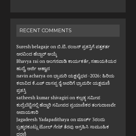
RECENT COMMENTS
Suresh belagaje
on
ಬಿ.ಟಿ. ರಂಜನ್ ಪ್ರಶಸ್ತಿಗೆ ಪತ್ರಕರ್ತ
ಅರವಿಂದ ಹೆಬ್ಬಾರ್ ಆಯ್ಕೆ
Bhavya rai
on
ಅಂಗನವಾಡಿ ಕಾರ್ಯಕರ್ತೆ, ಸಹಾಯಕಿಯರ
ಹುದ್ದೆ, ಅರ್ಜಿ ಆಹ್ವಾನ
navin acharya
on
ಭ್ರಾಮರಿ ಯಕ್ಷವೈಭವ -2026: ಹಿರಿಯ
ಕಲಾವಿದ ಕೆ.ಎಚ್ ದಾಸಪ್ಪ ರೈ ಅವರಿಗೆ ಭ್ರಾಮರೀ ಯಕ್ಷಮಣಿ
ಪ್ರಶಸ್ತಿ
satheesh kumar shivagiri
on
ಕಲ್ಲಡ್ಕ ಸಮೀಪ
ಕುದ್ರೆಬೆಟ್ಟಿನಲ್ಲಿ ಹೆದ್ದಾರಿ ಸಮೀಪದ ಪ್ರಯಾಣಿಕರ ತಂಗುದಾಣವೇ
ಅಪಾಯಕಾರಿ
Jagadeesh Yadapadithaya
on
ಮಾರ್ಚ್ 3ರಂದು
ಬ್ರಹ್ಮರಕೂಟ್ಲು ಟೋಲ್ ಗೇಟ್ ತೆರವು ಆಗ್ರಹಿಸಿ ಸಾಮೂಹಿಕ
ಧರಣಿ