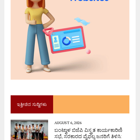
ಇತ್ತೀಚಿನ ಸುದ್ದಿಗಳು
AUGUST 6, 2026
ಬಂಟ್ವಾಳ ಬಿಜೆಪಿ ವಿಸ್ತ್ರತ ಕಾರ್ಯಕಾರಿಣಿ
ಸಭೆ, ಸರಕಾರದ ವೈಫಲ್ಯ ಜನರಿಗೆ ತಿಳಿಸಿ: