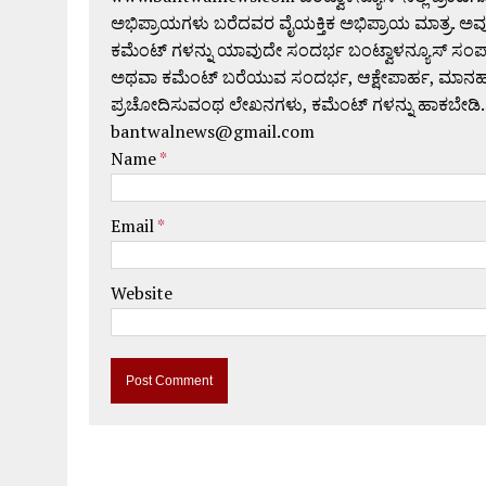
ಅಭಿಪ್ರಾಯಗಳು ಬರೆದವರ ವೈಯಕ್ತಿಕ ಅಭಿಪ್ರಾಯ ಮಾತ್ರ. ಅವು
ಕಮೆಂಟ್ ಗಳನ್ನು ಯಾವುದೇ ಸಂದರ್ಭ ಬಂಟ್ವಾಳನ್ಯೂಸ್ ಸಂ
ಅಥವಾ ಕಮೆಂಟ್ ಬರೆಯುವ ಸಂದರ್ಭ, ಆಕ್ಷೇಪಾರ್ಹ, ಮಾನಹಾನಿಕರ,
ಪ್ರಚೋದಿಸುವಂಥ ಲೇಖನಗಳು, ಕಮೆಂಟ್ ಗಳನ್ನು ಹಾಕಬೇಡಿ.
bantwalnews@gmail.com
Name
*
Email
*
Website
A
l
t