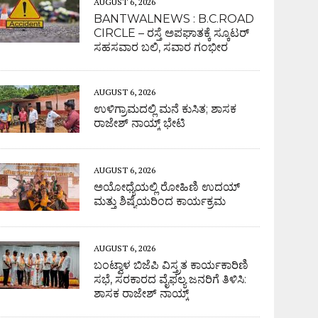
AUGUST 6, 2026
BANTWALNEWS : B.C.ROAD
CIRCLE – ರಸ್ತೆ ಅಪಘಾತಕ್ಕೆ ಸ್ಕೂಟರ್
ಸಹಸವಾರ ಬಲಿ, ಸವಾರ ಗಂಭೀರ
AUGUST 6, 2026
ಉಳಿಗ್ರಾಮದಲ್ಲಿ ಮನೆ ಕುಸಿತ; ಶಾಸಕ
ರಾಜೇಶ್ ನಾಯ್ಕ್ ಭೇಟಿ
AUGUST 6, 2026
ಅಯೋಧ್ಯೆಯಲ್ಲಿ ರೋಹಿಣಿ ಉದಯ್
ಮತ್ತು ಶಿಷ್ಯೆಯರಿಂದ ಕಾರ್ಯಕ್ರಮ
AUGUST 6, 2026
ಬಂಟ್ವಾಳ ಬಿಜೆಪಿ ವಿಸ್ತ್ರತ ಕಾರ್ಯಕಾರಿಣಿ
ಸಭೆ, ಸರಕಾರದ ವೈಫಲ್ಯ ಜನರಿಗೆ ತಿಳಿಸಿ:
ಶಾಸಕ ರಾಜೇಶ್ ನಾಯ್ಕ್