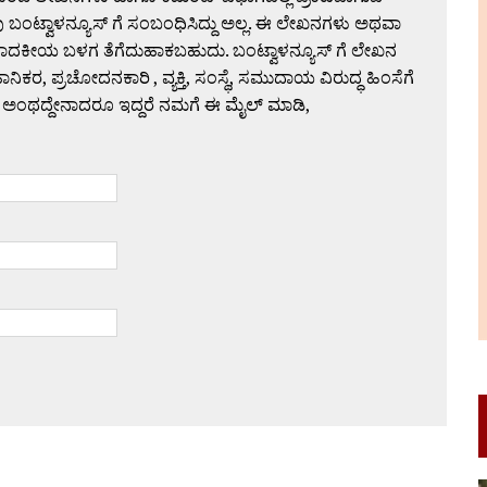
 ಬಂಟ್ವಾಳನ್ಯೂಸ್ ಗೆ ಸಂಬಂಧಿಸಿದ್ದು ಅಲ್ಲ. ಈ ಲೇಖನಗಳು ಅಥವಾ
ಪಾದಕೀಯ ಬಳಗ ತೆಗೆದುಹಾಕಬಹುದು. ಬಂಟ್ವಾಳನ್ಯೂಸ್ ಗೆ ಲೇಖನ
 ಪ್ರಚೋದನಕಾರಿ , ವ್ಯಕ್ತಿ, ಸಂಸ್ಥೆ, ಸಮುದಾಯ ವಿರುದ್ಧ ಹಿಂಸೆಗೆ
 ಅಂಥದ್ದೇನಾದರೂ ಇದ್ದರೆ ನಮಗೆ ಈ ಮೈಲ್ ಮಾಡಿ,