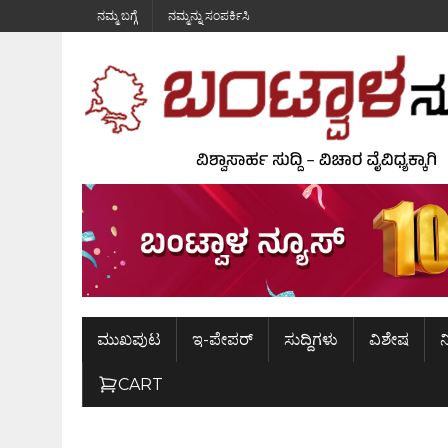
ನಮ್ಮ ಬಗ್ಗೆ
ನಮ್ಮನ್ನು ಸಂಪರ್ಕಿಸಿ
ಮುಖಪುಟ
ಇ-ಪೇಪರ್
ಸುದ್ದಿಗಳು
ವಿಶೇಷ
ನ
CART