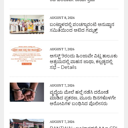
AUGUST 8, 2026
ಬಂಟ್ವಾಳದಲ್ಲಿ ಪಂಚಗ್ಯಾರಂಟಿ ಅನುಷ್ಠಾನ
ಸಮಿತಿಯಿಂದ ಆಟಿದ ಗಮ್ಮತ್ತ್
AUGUST 7, 2026
ಆಗಸ್ಟ್ 9ರಂದು ಹಿಂಜಾವೇ ವಿಟ್ಲ ತಾಲೂಕು
ಆಶ್ರಯದಲ್ಲಿ ವಾಹನ ಜಾಥಾ, ಕಲ್ಲಡ್ಕದಲ್ಲಿ
ಸಭೆ – Details
AUGUST 7, 2026
ವೃದ್ಧೆಯ ಮೇಲೆ ಹಲ್ಲೆ ನಡೆಸಿ ದರೋಡೆ
ಮಾಡಿದ ಪ್ರಕರಣ, ಮೂರು ದಿನಗಳೊಳಗೇ
ಆರೋಪಿಗಳ ಬಂಧಿಸಿದ ಪೊಲೀಸರು
AUGUST 7, 2026