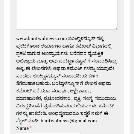
www.bantwalnews.com ಬಂಟ್ವಾಳನ್ಯೂಸ್ ನಲ್ಲಿ
ಪ್ರಕಟಗೊಂಡ ಲೇಖನಗಳು ಹಾಗೂ ಕಮೆಂಟ್ ವಿಭಾಗದಲ್ಲಿ
ಪ್ರಕಟವಾಗುವ ಅಭಿಪ್ರಾಯಗಳು ಬರೆದವರ ವೈಯಕ್ತಿಕ
ಅಭಿಪ್ರಾಯ ಮಾತ್ರ. ಅವು ಬಂಟ್ವಾಳನ್ಯೂಸ್ ಗೆ ಸಂಬಂಧಿಸಿದ್ದು
ಅಲ್ಲ. ಈ ಲೇಖನಗಳು ಅಥವಾ ಕಮೆಂಟ್ ಗಳನ್ನು ಯಾವುದೇ
ಸಂದರ್ಭ ಬಂಟ್ವಾಳನ್ಯೂಸ್ ಸಂಪಾದಕೀಯ ಬಳಗ
ತೆಗೆದುಹಾಕಬಹುದು. ಬಂಟ್ವಾಳನ್ಯೂಸ್ ಗೆ ಲೇಖನ ಅಥವಾ
ಕಮೆಂಟ್ ಬರೆಯುವ ಸಂದರ್ಭ, ಆಕ್ಷೇಪಾರ್ಹ,
ಮಾನಹಾನಿಕರ, ಪ್ರಚೋದನಕಾರಿ , ವ್ಯಕ್ತಿ, ಸಂಸ್ಥೆ, ಸಮುದಾಯ
ವಿರುದ್ಧ ಹಿಂಸೆಗೆ ಪ್ರಚೋದಿಸುವಂಥ ಲೇಖನಗಳು, ಕಮೆಂಟ್
ಗಳನ್ನು ಹಾಕಬೇಡಿ. ಅಂಥದ್ದೇನಾದರೂ ಇದ್ದರೆ ನಮಗೆ ಈ
ಮೈಲ್ ಮಾಡಿ, bantwalnews@gmail.com
Name
*