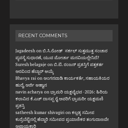
RECENT COMMENTS
Jagadeesh
on
ಬಿ.ಸಿ.ರೋಡ್ ಸರ್ಕಲ್ ಸುತ್ತಮುತ್ತ ಸಂಚಾರ
ವ್ಯವಸ್ಥೆ ಸುಧಾರಣೆ, ಯುವ ಮೋರ್ಚಾ ಮನವಿಯಲ್ಲೇನಿದೆ?
Suresh belagaje
on
ಬಿ.ಟಿ. ರಂಜನ್ ಪ್ರಶಸ್ತಿಗೆ ಪತ್ರಕರ್ತ
ಅರವಿಂದ ಹೆಬ್ಬಾರ್ ಆಯ್ಕೆ
Bhavya rai
on
ಅಂಗನವಾಡಿ ಕಾರ್ಯಕರ್ತೆ, ಸಹಾಯಕಿಯರ
ಹುದ್ದೆ, ಅರ್ಜಿ ಆಹ್ವಾನ
navin acharya
on
ಭ್ರಾಮರಿ ಯಕ್ಷವೈಭವ -2026: ಹಿರಿಯ
ಕಲಾವಿದ ಕೆ.ಎಚ್ ದಾಸಪ್ಪ ರೈ ಅವರಿಗೆ ಭ್ರಾಮರೀ ಯಕ್ಷಮಣಿ
ಪ್ರಶಸ್ತಿ
satheesh kumar shivagiri
on
ಕಲ್ಲಡ್ಕ ಸಮೀಪ
ಕುದ್ರೆಬೆಟ್ಟಿನಲ್ಲಿ ಹೆದ್ದಾರಿ ಸಮೀಪದ ಪ್ರಯಾಣಿಕರ ತಂಗುದಾಣವೇ
ಅಪಾಯಕಾರಿ