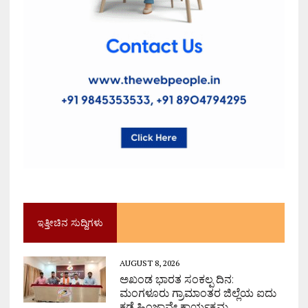
ಇತ್ತೀಚಿನ ಸುದ್ದಿಗಳು
AUGUST 8, 2026
ಅಖಂಡ ಭಾರತ ಸಂಕಲ್ಪ ದಿನ:
ಮಂಗಳೂರು ಗ್ರಾಮಾಂತರ ಜಿಲ್ಲೆಯ ಐದು
ಕಡೆ ಹಿಂಜಾವೇ ಕಾರ್ಯಕ್ರಮ