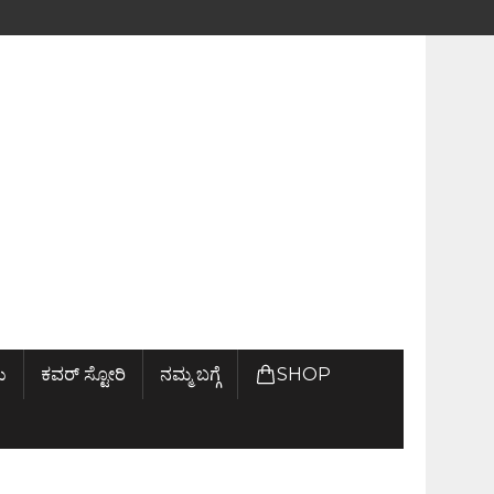
ು
ಕವರ್ ಸ್ಟೋರಿ
ನಮ್ಮ ಬಗ್ಗೆ
SHOP