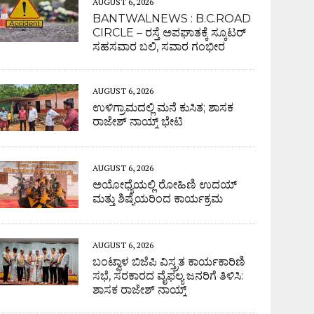
AUGUST 6, 2026
BANTWALNEWS : B.C.ROAD
CIRCLE – ರಸ್ತೆ ಅಪಘಾತಕ್ಕೆ ಸ್ಕೂಟರ್
ಸಹಸವಾರ ಬಲಿ, ಸವಾರ ಗಂಭೀರ
AUGUST 6, 2026
ಉಳಿಗ್ರಾಮದಲ್ಲಿ ಮನೆ ಕುಸಿತ; ಶಾಸಕ
ರಾಜೇಶ್ ನಾಯ್ಕ್ ಭೇಟಿ
AUGUST 6, 2026
ಅಯೋಧ್ಯೆಯಲ್ಲಿ ರೋಹಿಣಿ ಉದಯ್
ಮತ್ತು ಶಿಷ್ಯೆಯರಿಂದ ಕಾರ್ಯಕ್ರಮ
AUGUST 6, 2026
ಬಂಟ್ವಾಳ ಬಿಜೆಪಿ ವಿಸ್ತ್ರತ ಕಾರ್ಯಕಾರಿಣಿ
ಸಭೆ, ಸರಕಾರದ ವೈಫಲ್ಯ ಜನರಿಗೆ ತಿಳಿಸಿ:
ಶಾಸಕ ರಾಜೇಶ್ ನಾಯ್ಕ್