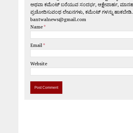
ಅಥವಾ ಕಮೆಂಟ್ ಬರೆಯುವ ಸಂದರ್ಭ, ಆಕ್ಷೇಪಾರ್ಹ, ಮಾನಹಾನಿಕರ,
ಪ್ರಚೋದಿಸುವಂಥ ಲೇಖನಗಳು, ಕಮೆಂಟ್ ಗಳನ್ನು ಹಾಕಬೇಡಿ.
bantwalnews@gmail.com
Name
*
Email
*
Website
A
l
t
e
r