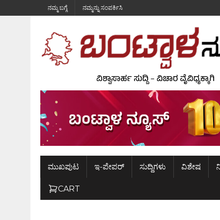
ನಮ್ಮ ಬಗ್ಗೆ
ನಮ್ಮನ್ನು ಸಂಪರ್ಕಿಸಿ
ಮುಖಪುಟ
ಇ-ಪೇಪರ್
ಸುದ್ದಿಗಳು
ವಿಶೇಷ
ನ
CART