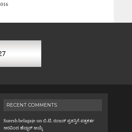
2016
RECENT COMMENTS
Suresh belagaje
on
ಬಿ.ಟಿ. ರಂಜನ್ ಪ್ರಶಸ್ತಿಗೆ ಪತ್ರಕರ್ತ
ಅರವಿಂದ ಹೆಬ್ಬಾರ್ ಆಯ್ಕೆ