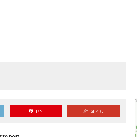
PIN
SHARE
k to post