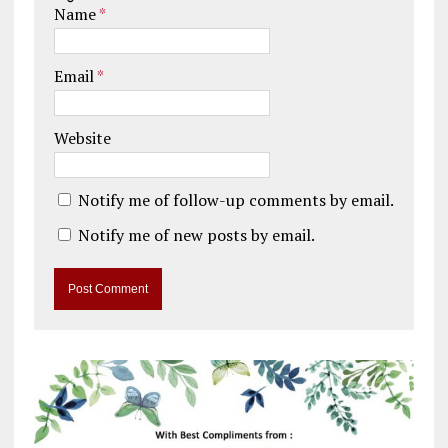
Name
*
Email
*
Website
Notify me of follow-up comments by email.
Notify me of new posts by email.
A
l
t
e
r
n