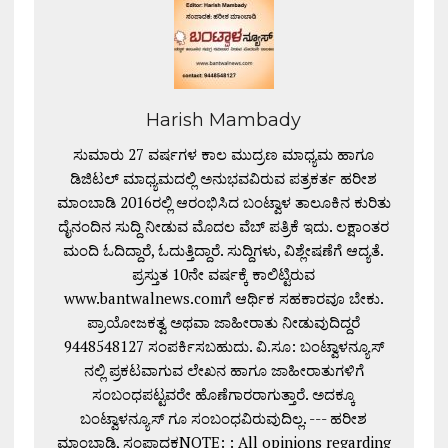
Harish Mambady
ಸುಮಾರು 27 ವರ್ಷಗಳ ಕಾಲ ಮುದ್ರಣ ಮಾಧ್ಯಮ ಹಾಗೂ
ಡಿಜಿಟಲ್ ಮಾಧ್ಯಮದಲ್ಲಿ ಅನುಭವವಿರುವ ಪತ್ರಕರ್ತ ಹರೀಶ
ಮಾಂಬಾಡಿ 2016ರಲ್ಲಿ ಆರಂಭಿಸಿದ ಬಂಟ್ವಾಳ ತಾಲೂಕಿನ ಕುರಿತು
ದೈನಂದಿನ ಸುದ್ದಿ ನೀಡುವ ಮೊದಲ ವೆಬ್ ಪತ್ರಿಕೆ ಇದು. ಲಕ್ಷಾಂತರ
ಮಂದಿ ಓದಿದ್ದಾರೆ, ಓದುತ್ತಿದ್ದಾರೆ. ಸುದ್ದಿಗಳು, ವಿಶ್ಲೇಷಣೆಗೆ ಆದ್ಯತೆ.
ಪ್ರಸ್ತುತ 10ನೇ ವರ್ಷಕ್ಕೆ ಕಾಲಿಟ್ಟಿರುವ
www.bantwalnews.comಗೆ ಆರ್ಥಿಕ ಸಹಕಾರವೂ ಬೇಕು.
ಪ್ರಾಯೋಜಕತ್ವ ಅಥವಾ ಜಾಹೀರಾತು ನೀಡುವುದಿದ್ದರೆ
9448548127 ಸಂಪರ್ಕಿಸಬಹುದು. ವಿ.ಸೂ: ಬಂಟ್ವಾಳನ್ಯೂಸ್
ನಲ್ಲಿ ಪ್ರಕಟವಾಗುವ ಲೇಖನ ಹಾಗೂ ಜಾಹೀರಾತುಗಳಿಗೆ
ಸಂಬಂಧಪಟ್ಟವರೇ ಹೊಣೆಗಾರರಾಗುತ್ತಾರೆ. ಅದಕ್ಕೂ
ಬಂಟ್ವಾಳನ್ಯೂಸ್ ಗೂ ಸಂಬಂಧವಿರುವುದಿಲ್ಲ. --- ಹರೀಶ
ಮಾಂಬಾಡಿ, ಸಂಪಾದಕNOTE: : All opinions regarding