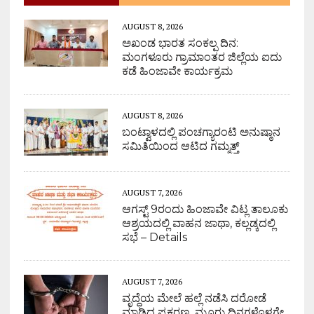
AUGUST 8, 2026
ಅಖಂಡ ಭಾರತ ಸಂಕಲ್ಪ ದಿನ:
ಮಂಗಳೂರು ಗ್ರಾಮಾಂತರ ಜಿಲ್ಲೆಯ ಐದು
ಕಡೆ ಹಿಂಜಾವೇ ಕಾರ್ಯಕ್ರಮ
AUGUST 8, 2026
ಬಂಟ್ವಾಳದಲ್ಲಿ ಪಂಚಗ್ಯಾರಂಟಿ ಅನುಷ್ಠಾನ
ಸಮಿತಿಯಿಂದ ಆಟಿದ ಗಮ್ಮತ್ತ್
AUGUST 7, 2026
ಆಗಸ್ಟ್ 9ರಂದು ಹಿಂಜಾವೇ ವಿಟ್ಲ ತಾಲೂಕು
ಆಶ್ರಯದಲ್ಲಿ ವಾಹನ ಜಾಥಾ, ಕಲ್ಲಡ್ಕದಲ್ಲಿ
ಸಭೆ – Details
AUGUST 7, 2026
ವೃದ್ಧೆಯ ಮೇಲೆ ಹಲ್ಲೆ ನಡೆಸಿ ದರೋಡೆ
ಮಾಡಿದ ಪ್ರಕರಣ, ಮೂರು ದಿನಗಳೊಳಗೇ