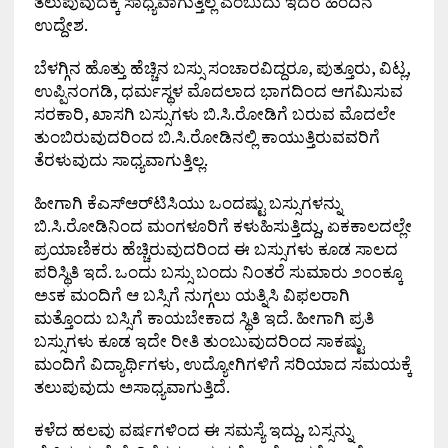
ತಲುಪುವುದಕ್ಕೆ ಸಾಧ್ಯವಾಗುತ್ತಿಲ್ಲ ಎಂಬುದು ಇದರ ಹಿಂದಿನ
ಉದ್ದೇಶ.
ಬೆಳಗ್ಗಿನ ಹೊತ್ತು ಹೆಚ್ಚಿನ ಬಸ್ಸು ಸಂಚಾರವಿದ್ದರೂ, ಪುತ್ತೂರು, ವಿಟ್ಲ,
ಉಪ್ಪಿನಂಗಡಿ, ಧರ್ಮಸ್ಥಳ ಮೊದಲಾದ ಭಾಗದಿಂದ ಆಗಮಿಸುವ
ಸರಕಾರಿ, ಖಾಸಗಿ ಬಸ್ಸುಗಳು ಬಿ.ಸಿ.ರೋಡಿಗೆ ಬರುವ ಮೊದಲೇ
ತುಂಬಿರುವುದರಿಂದ ಬಿ.ಸಿ.ರೋಡಿನಲ್ಲಿ ಕಾಯುತ್ತಿರುವವರಿಗೆ
ತೆರಳುವುದು ಸಾಧ್ಯವಾಗುತ್ತಿಲ್ಲ.
ಹೀಗಾಗಿ ಕೆಎಸ್‌ಆರ್‌ಟಿಸಿಯು ಒಂದಷ್ಟು ಬಸ್ಸುಗಳನ್ನು
ಬಿ.ಸಿ.ರೋಡಿನಿಂದ ಮಂಗಳೂರಿಗೆ ಕಳುಹಿಸುತ್ತಿದ್ದು, ಏಕಕಾಲದಲ್ಲೇ
ಪ್ರಯಾಣಿಕರು ಹೆಚ್ಚಿರುವುದರಿಂದ ಈ ಬಸ್ಸುಗಳು ಕೂಡ ಸಾಲದ
ಪರಿಸ್ಥಿತಿ ಇದೆ. ಒಂದು ಬಸ್ಸು ಬಂದು ನಿಂತರೆ ಸುಮಾರು ೨೦೦ಕ್ಕೂ
ಅಽಕ ಮಂದಿಗೆ ಆ ಬಸ್ಸಿಗೆ ನುಗ್ಗಲು ಯತ್ನಿಸಿ ವಿಫಲರಾಗಿ
ಮತ್ತೊಂದು ಬಸ್ಸಿಗೆ ಕಾಯಬೇಕಾದ ಸ್ಥಿತಿ ಇದೆ. ಹೀಗಾಗಿ ಪ್ರತಿ
ಬಸ್ಸುಗಳು ಕೂಡ ಇದೇ ರೀತಿ ತುಂಬುವುದರಿಂದ ಸಾಕಷ್ಟು
ಮಂದಿಗೆ ವಿದ್ಯಾರ್ಥಿಗಳು, ಉದ್ಯೋಗಿಗಳಿಗೆ ಸರಿಯಾದ ಸಮಯಕ್ಕೆ
ತಲುಪುವುದು ಅಸಾಧ್ಯವಾಗುತ್ತಿದೆ.
ಕಳೆದ ಹಲವು ವರ್ಷಗಳಿಂದ ಈ ಸಮಸ್ಯೆ ಇದ್ದು, ಬಸ್ಸನ್ನು