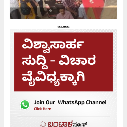
ಜಾಹೀರಾತು