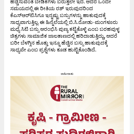
ಹೆಚ್ಚಿಸುವಂತೆ ಬೇಡಿಕೆಗಳು ಬರುತ್ತಲೇ ಇದೆ. ಆದರೆ ಒಂದೇ
ಸಮಯದಲ್ಲಿ ಈ ರೀತಿಯ ರಶ್ ಇರುವುದರಿಂದ
ಕೆಎಸ್‌ಆರ್‌ಟಿಸಿಗೂ ಇನ್ನಷ್ಟು ಬಸ್ಸುಗಳನ್ನು ಹಾಕುವುದಕ್ಕೆ
ಸಾಧ್ಯವಾಗುತ್ತಿಲ್ಲ. ಈ ಹಿನ್ನೆಲೆಯಲ್ಲಿ ಬಿ.ಸಿ.ರೋಡು-ಮಂಗಳೂರು
ಮಧ್ಯೆ ಸಿಟಿ ಬಸ್ಸು ಆರಂಭಿಸಿ ಪುಣ್ಯ ಕಟ್ಟಿಕೊಳ್ಳಿ ಎಂಬ ಬರಹವುಳ್ಳ
ಚಿತ್ರಗಳು ಸಾಮಾಜಿಕ ಜಾಲತಾಣದಲ್ಲಿ ಹರಿದಾಡುತ್ತಿದ್ದು, ಆದರೆ
ಬರೀ ಬೆಳಗ್ಗಿನ ಹೊತ್ತು ಇನ್ನೂ ಹೆಚ್ಚಿನ ಬಸ್ಸು ಹಾಕುವುದಕ್ಕೆ
ಸಾಧ್ಯವೇ ಎಂಬ ಪ್ರಶ್ನೆಗಳು ಕೂಡ ಹುಟ್ಟಿಕೊಂಡಿದೆ.
ಜಾಹೀರಾತು