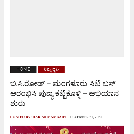
HOME
ನಿಮ್ಮ ಧ್ವನಿ
ಬಿ.ಸಿ.ರೋಡ್ – ಮಂಗಳೂರು ಸಿಟಿ ಬಸ್
ಆರಂಭಿಸಿ ಪುಣ್ಯ ಕಟ್ಟಿಕೊಳ್ಳಿ – ಅಭಿಯಾನ
ಶುರು
POSTED BY:
HARISH MAMBADY
DECEMBER 21, 2023