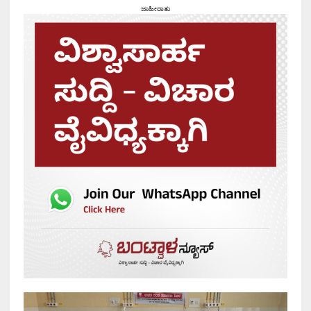
ಜಾಹೀರಾತು