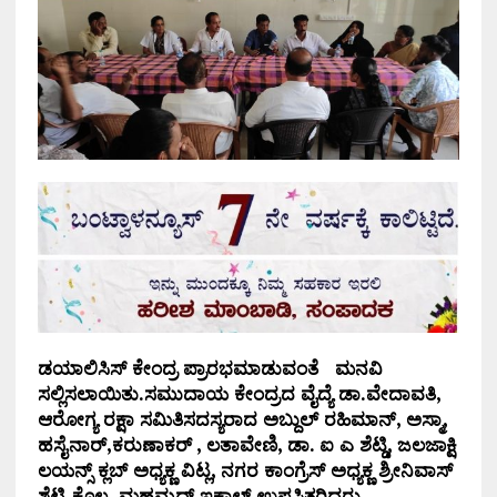
ಡಯಾಲಿಸಿಸ್ ಕೇಂದ್ರ ಪ್ರಾರಭಮಾಡುವಂತೆ ಮನವಿ
ಸಲ್ಲಿಸಲಾಯಿತು.ಸಮುದಾಯ ಕೇಂದ್ರದ ವೈದ್ಯೆ ಡಾ.ವೇದಾವತಿ,
ಆರೋಗ್ಯ ರಕ್ಷಾ ಸಮಿತಿ‌ಸದಸ್ಯರಾದ ಅಬ್ದುಲ್ ರಹಿಮಾನ್, ಅಸ್ಮಾ,
ಹಸೈನಾರ್,ಕರುಣಾಕರ್ , ಲತಾವೇಣಿ, ಡಾ. ಐ ಎ ಶೆಟ್ಡಿ, ಜಲಜಾಕ್ಷಿ
ಲಯನ್ಸ್ ಕ್ಲಬ್ ಅಧ್ಯಕ್ಣ ವಿಟ್ಲ, ನಗರ ಕಾಂಗ್ರೆಸ್ ಅಧ್ಯಕ್ಣ ಶ್ರೀನಿವಾಸ್
ಶೆಟ್ಟಿ ಕೊಲ್ಯ ಮಹಮ್ಮದ್ ಇಕ್ಬಾಲ್ ಉಪಸ್ಥಿತರಿದ್ದರು.