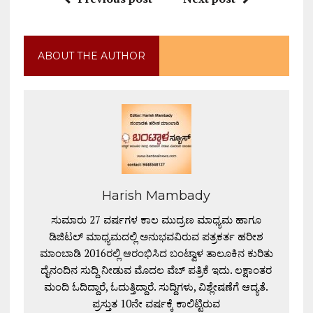
ABOUT THE AUTHOR
Harish Mambady
ಸುಮಾರು 27 ವರ್ಷಗಳ ಕಾಲ ಮುದ್ರಣ ಮಾಧ್ಯಮ ಹಾಗೂ
ಡಿಜಿಟಲ್ ಮಾಧ್ಯಮದಲ್ಲಿ ಅನುಭವವಿರುವ ಪತ್ರಕರ್ತ ಹರೀಶ
ಮಾಂಬಾಡಿ 2016ರಲ್ಲಿ ಆರಂಭಿಸಿದ ಬಂಟ್ವಾಳ ತಾಲೂಕಿನ ಕುರಿತು
ದೈನಂದಿನ ಸುದ್ದಿ ನೀಡುವ ಮೊದಲ ವೆಬ್ ಪತ್ರಿಕೆ ಇದು. ಲಕ್ಷಾಂತರ
ಮಂದಿ ಓದಿದ್ದಾರೆ, ಓದುತ್ತಿದ್ದಾರೆ. ಸುದ್ದಿಗಳು, ವಿಶ್ಲೇಷಣೆಗೆ ಆದ್ಯತೆ.
ಪ್ರಸ್ತುತ 10ನೇ ವರ್ಷಕ್ಕೆ ಕಾಲಿಟ್ಟಿರುವ