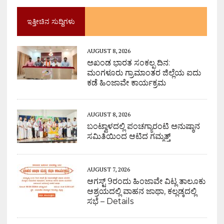
ಇತ್ತೀಚಿನ ಸುದ್ದಿಗಳು
AUGUST 8, 2026
ಅಖಂಡ ಭಾರತ ಸಂಕಲ್ಪ ದಿನ:
ಮಂಗಳೂರು ಗ್ರಾಮಾಂತರ ಜಿಲ್ಲೆಯ ಐದು
ಕಡೆ ಹಿಂಜಾವೇ ಕಾರ್ಯಕ್ರಮ
AUGUST 8, 2026
ಬಂಟ್ವಾಳದಲ್ಲಿ ಪಂಚಗ್ಯಾರಂಟಿ ಅನುಷ್ಠಾನ
ಸಮಿತಿಯಿಂದ ಆಟಿದ ಗಮ್ಮತ್ತ್
AUGUST 7, 2026
ಆಗಸ್ಟ್ 9ರಂದು ಹಿಂಜಾವೇ ವಿಟ್ಲ ತಾಲೂಕು
ಆಶ್ರಯದಲ್ಲಿ ವಾಹನ ಜಾಥಾ, ಕಲ್ಲಡ್ಕದಲ್ಲಿ
ಸಭೆ – Details