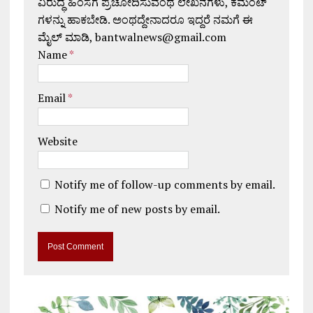
ವಿರುದ್ಧ ಹಿಂಸೆಗೆ ಪ್ರಚೋದಿಸುವಂಥ ಲೇಖನಗಳು, ಕಮೆಂಟ್
ಗಳನ್ನು ಹಾಕಬೇಡಿ. ಅಂಥದ್ದೇನಾದರೂ ಇದ್ದರೆ ನಮಗೆ ಈ
ಮೈಲ್ ಮಾಡಿ, bantwalnews@gmail.com
Name
*
Email
*
Website
Notify me of follow-up comments by email.
Notify me of new posts by email.
A
l
t