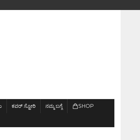
ು
ಕವರ್ ಸ್ಟೋರಿ
ನಮ್ಮ ಬಗ್ಗೆ
SHOP