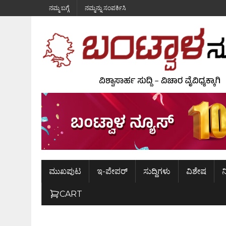
ನಮ್ಮ ಬಗ್ಗೆ
ನಮ್ಮನ್ನು ಸಂಪರ್ಕಿಸಿ
ಮುಖಪುಟ
ಇ-ಪೇಪರ್
ಸುದ್ದಿಗಳು
ವಿಶೇಷ
ನ
CART