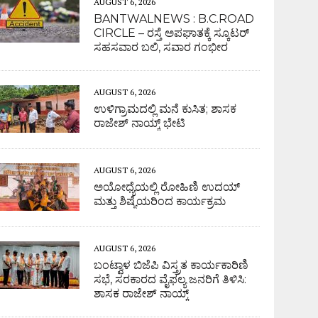
AUGUST 6, 2026
BANTWALNEWS : B.C.ROAD
CIRCLE – ರಸ್ತೆ ಅಪಘಾತಕ್ಕೆ ಸ್ಕೂಟರ್
ಸಹಸವಾರ ಬಲಿ, ಸವಾರ ಗಂಭೀರ
AUGUST 6, 2026
ಉಳಿಗ್ರಾಮದಲ್ಲಿ ಮನೆ ಕುಸಿತ; ಶಾಸಕ
ರಾಜೇಶ್ ನಾಯ್ಕ್ ಭೇಟಿ
AUGUST 6, 2026
ಅಯೋಧ್ಯೆಯಲ್ಲಿ ರೋಹಿಣಿ ಉದಯ್
ಮತ್ತು ಶಿಷ್ಯೆಯರಿಂದ ಕಾರ್ಯಕ್ರಮ
AUGUST 6, 2026
ಬಂಟ್ವಾಳ ಬಿಜೆಪಿ ವಿಸ್ತ್ರತ ಕಾರ್ಯಕಾರಿಣಿ
ಸಭೆ, ಸರಕಾರದ ವೈಫಲ್ಯ ಜನರಿಗೆ ತಿಳಿಸಿ:
ಶಾಸಕ ರಾಜೇಶ್ ನಾಯ್ಕ್