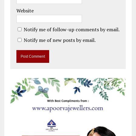
Website
Notify me of follow-up comments by email.
Notify me of new posts by email.
A
l
t
e
r
n
a
t
i
v