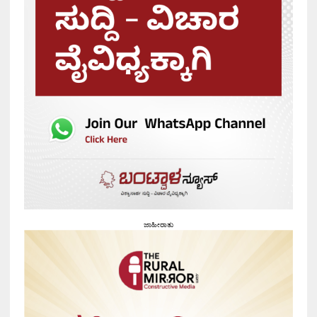
ಜಾಹೀರಾತು