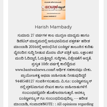
Harish Mambady
ಸುಮಾರು 27 ವರ್ಷಗಳ ಕಾಲ ಮುದ್ರಣ ಮಾಧ್ಯಮ ಹಾಗೂ
ಡಿಜಿಟಲ್ ಮಾಧ್ಯಮದಲ್ಲಿ ಅನುಭವವಿರುವ ಪತ್ರಕರ್ತ ಹರೀಶ
ಮಾಂಬಾಡಿ 2016ರಲ್ಲಿ ಆರಂಭಿಸಿದ ಬಂಟ್ವಾಳ ತಾಲೂಕಿನ ಕುರಿತು
ದೈನಂದಿನ ಸುದ್ದಿ ನೀಡುವ ಮೊದಲ ವೆಬ್ ಪತ್ರಿಕೆ ಇದು. ಲಕ್ಷಾಂತರ
ಮಂದಿ ಓದಿದ್ದಾರೆ, ಓದುತ್ತಿದ್ದಾರೆ. ಸುದ್ದಿಗಳು, ವಿಶ್ಲೇಷಣೆಗೆ ಆದ್ಯತೆ.
ಪ್ರಸ್ತುತ 10ನೇ ವರ್ಷಕ್ಕೆ ಕಾಲಿಟ್ಟಿರುವ
www.bantwalnews.comಗೆ ಆರ್ಥಿಕ ಸಹಕಾರವೂ ಬೇಕು.
ಪ್ರಾಯೋಜಕತ್ವ ಅಥವಾ ಜಾಹೀರಾತು ನೀಡುವುದಿದ್ದರೆ
9448548127 ಸಂಪರ್ಕಿಸಬಹುದು. ವಿ.ಸೂ: ಬಂಟ್ವಾಳನ್ಯೂಸ್
ನಲ್ಲಿ ಪ್ರಕಟವಾಗುವ ಲೇಖನ ಹಾಗೂ ಜಾಹೀರಾತುಗಳಿಗೆ
ಸಂಬಂಧಪಟ್ಟವರೇ ಹೊಣೆಗಾರರಾಗುತ್ತಾರೆ. ಅದಕ್ಕೂ
ಬಂಟ್ವಾಳನ್ಯೂಸ್ ಗೂ ಸಂಬಂಧವಿರುವುದಿಲ್ಲ. --- ಹರೀಶ
ಮಾಂಬಾಡಿ, ಸಂಪಾದಕNOTE: : All opinions regarding