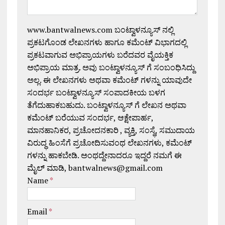
www.bantwalnews.com ಬಂಟ್ವಾಳನ್ಯೂಸ್ ನಲ್ಲಿ
ಪ್ರಕಟಗೊಂಡ ಲೇಖನಗಳು ಹಾಗೂ ಕಮೆಂಟ್ ವಿಭಾಗದಲ್ಲಿ
ಪ್ರಕಟವಾಗುವ ಅಭಿಪ್ರಾಯಗಳು ಬರೆದವರ ವೈಯಕ್ತಿಕ
ಅಭಿಪ್ರಾಯ ಮಾತ್ರ. ಅವು ಬಂಟ್ವಾಳನ್ಯೂಸ್ ಗೆ ಸಂಬಂಧಿಸಿದ್ದು
ಅಲ್ಲ. ಈ ಲೇಖನಗಳು ಅಥವಾ ಕಮೆಂಟ್ ಗಳನ್ನು ಯಾವುದೇ
ಸಂದರ್ಭ ಬಂಟ್ವಾಳನ್ಯೂಸ್ ಸಂಪಾದಕೀಯ ಬಳಗ
ತೆಗೆದುಹಾಕಬಹುದು. ಬಂಟ್ವಾಳನ್ಯೂಸ್ ಗೆ ಲೇಖನ ಅಥವಾ
ಕಮೆಂಟ್ ಬರೆಯುವ ಸಂದರ್ಭ, ಆಕ್ಷೇಪಾರ್ಹ,
ಮಾನಹಾನಿಕರ, ಪ್ರಚೋದನಕಾರಿ , ವ್ಯಕ್ತಿ, ಸಂಸ್ಥೆ, ಸಮುದಾಯ
ವಿರುದ್ಧ ಹಿಂಸೆಗೆ ಪ್ರಚೋದಿಸುವಂಥ ಲೇಖನಗಳು, ಕಮೆಂಟ್
ಗಳನ್ನು ಹಾಕಬೇಡಿ. ಅಂಥದ್ದೇನಾದರೂ ಇದ್ದರೆ ನಮಗೆ ಈ
ಮೈಲ್ ಮಾಡಿ, bantwalnews@gmail.com
Name
*
Email
*