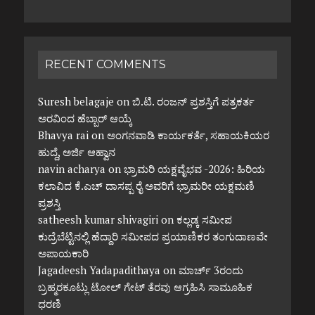
RECENT COMMENTS
Suresh belagaje
on
ಬಿ.ಟಿ. ರಂಜನ್ ಪ್ರಶಸ್ತಿಗೆ ಪತ್ರಕರ್ತ
ಅರವಿಂದ ಹೆಬ್ಬಾರ್ ಆಯ್ಕೆ
Bhavya rai
on
ಅಂಗನವಾಡಿ ಕಾರ್ಯಕರ್ತೆ, ಸಹಾಯಕಿಯರ
ಹುದ್ದೆ, ಅರ್ಜಿ ಆಹ್ವಾನ
navin acharya
on
ಭ್ರಾಮರಿ ಯಕ್ಷವೈಭವ -2026: ಹಿರಿಯ
ಕಲಾವಿದ ಕೆ.ಎಚ್ ದಾಸಪ್ಪ ರೈ ಅವರಿಗೆ ಭ್ರಾಮರೀ ಯಕ್ಷಮಣಿ
ಪ್ರಶಸ್ತಿ
satheesh kumar shivagiri
on
ಕಲ್ಲಡ್ಕ ಸಮೀಪ
ಕುದ್ರೆಬೆಟ್ಟಿನಲ್ಲಿ ಹೆದ್ದಾರಿ ಸಮೀಪದ ಪ್ರಯಾಣಿಕರ ತಂಗುದಾಣವೇ
ಅಪಾಯಕಾರಿ
Jagadeesh Yadapadithaya
on
ಮಾರ್ಚ್ 3ರಂದು
ಬ್ರಹ್ಮರಕೂಟ್ಲು ಟೋಲ್ ಗೇಟ್ ತೆರವು ಆಗ್ರಹಿಸಿ ಸಾಮೂಹಿಕ
ಧರಣಿ