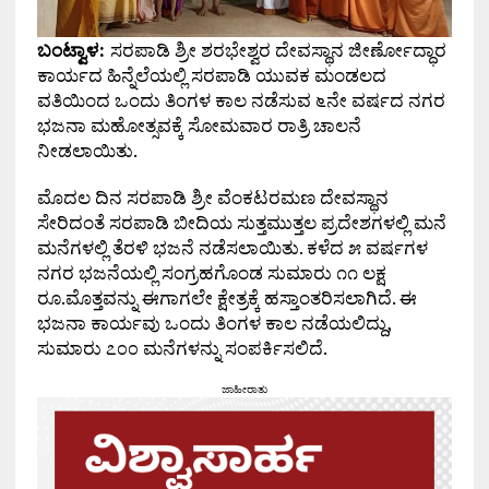
ಬಂಟ್ವಾಳ:
ಸರಪಾಡಿ ಶ್ರೀ ಶರಭೇಶ್ವರ ದೇವಸ್ಥಾನ ಜೀರ್ಣೋದ್ಧಾರ
ಕಾರ್ಯದ ಹಿನ್ನೆಲೆಯಲ್ಲಿ ಸರಪಾಡಿ ಯುವಕ ಮಂಡಲದ
ವತಿಯಿಂದ ಒಂದು ತಿಂಗಳ ಕಾಲ ನಡೆಸುವ ೬ನೇ ವರ್ಷದ ನಗರ
ಭಜನಾ ಮಹೋತ್ಸವಕ್ಕೆ ಸೋಮವಾರ ರಾತ್ರಿ ಚಾಲನೆ
ನೀಡಲಾಯಿತು.
ಮೊದಲ ದಿನ ಸರಪಾಡಿ ಶ್ರೀ ವೆಂಕಟರಮಣ ದೇವಸ್ಥಾನ
ಸೇರಿದಂತೆ ಸರಪಾಡಿ ಬೀದಿಯ ಸುತ್ತಮುತ್ತಲ ಪ್ರದೇಶಗಳಲ್ಲಿ ಮನೆ
ಮನೆಗಳಲ್ಲಿ ತೆರಳಿ ಭಜನೆ ನಡೆಸಲಾಯಿತು. ಕಳೆದ ೫ ವರ್ಷಗಳ
ನಗರ ಭಜನೆಯಲ್ಲಿ ಸಂಗ್ರಹಗೊಂಡ ಸುಮಾರು ೧೧ ಲಕ್ಷ
ರೂ.ಮೊತ್ತವನ್ನು ಈಗಾಗಲೇ ಕ್ಷೇತ್ರಕ್ಕೆ ಹಸ್ತಾಂತರಿಸಲಾಗಿದೆ. ಈ
ಭಜನಾ ಕಾರ್ಯವು ಒಂದು ತಿಂಗಳ ಕಾಲ ನಡೆಯಲಿದ್ದು,
ಸುಮಾರು ೭೦೦ ಮನೆಗಳನ್ನು ಸಂಪರ್ಕಿಸಲಿದೆ.
ಜಾಹೀರಾತು