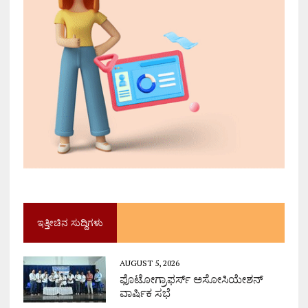
ಇತ್ತೀಚಿನ ಸುದ್ದಿಗಳು
AUGUST 5, 2026
ಫೊಟೋಗ್ರಾಫರ್ಸ್ ಅಸೋಸಿಯೇಶನ್
ವಾರ್ಷಿಕ ಸಭೆ