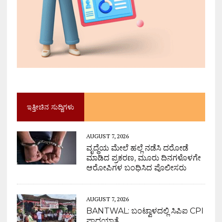
ಇತ್ತೀಚಿನ ಸುದ್ದಿಗಳು
AUGUST 7, 2026
ವೃದ್ಧೆಯ ಮೇಲೆ ಹಲ್ಲೆ ನಡೆಸಿ ದರೋಡೆ
ಮಾಡಿದ ಪ್ರಕರಣ, ಮೂರು ದಿನಗಳೊಳಗೇ
ಆರೋಪಿಗಳ ಬಂಧಿಸಿದ ಪೊಲೀಸರು
AUGUST 7, 2026
BANTWAL: ಬಂಟ್ವಾಳದಲ್ಲಿ ಸಿಪಿಐ CPI
ಪಾದಯಾತ್ರೆ