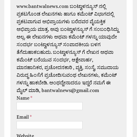
www.bantwalnews.com ಬಂಟ್ವಾಳನ್ಯೂಸ್ ನಲ್ಲಿ
ಪ್ರಕಟಗೊಂಡ ಲೇಖನಗಳು ಹಾಗೂ ಕಮೆಂಟ್ ವಿಭಾಗದಲ್ಲಿ
ಪ್ರಕಟವಾಗುವ ಅಭಿಪ್ರಾಯಗಳು ಬರೆದವರ ವೈಯಕ್ತಿಕ
ಅಭಿಪ್ರಾಯ ಮಾತ್ರ. ಅವು ಬಂಟ್ವಾಳನ್ಯೂಸ್ ಗೆ ಸಂಬಂಧಿಸಿದ್ದು
ಅಲ್ಲ. ಈ ಲೇಖನಗಳು ಅಥವಾ ಕಮೆಂಟ್ ಗಳನ್ನು ಯಾವುದೇ
ಸಂದರ್ಭ ಬಂಟ್ವಾಳನ್ಯೂಸ್ ಸಂಪಾದಕೀಯ ಬಳಗ
ತೆಗೆದುಹಾಕಬಹುದು. ಬಂಟ್ವಾಳನ್ಯೂಸ್ ಗೆ ಲೇಖನ ಅಥವಾ
ಕಮೆಂಟ್ ಬರೆಯುವ ಸಂದರ್ಭ, ಆಕ್ಷೇಪಾರ್ಹ,
ಮಾನಹಾನಿಕರ, ಪ್ರಚೋದನಕಾರಿ , ವ್ಯಕ್ತಿ, ಸಂಸ್ಥೆ, ಸಮುದಾಯ
ವಿರುದ್ಧ ಹಿಂಸೆಗೆ ಪ್ರಚೋದಿಸುವಂಥ ಲೇಖನಗಳು, ಕಮೆಂಟ್
ಗಳನ್ನು ಹಾಕಬೇಡಿ. ಅಂಥದ್ದೇನಾದರೂ ಇದ್ದರೆ ನಮಗೆ ಈ
ಮೈಲ್ ಮಾಡಿ, bantwalnews@gmail.com
Name
*
Email
*
Website