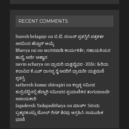
RECENT COMMENTS
Suresh belagaje
on
ಬಿ.ಟಿ. ರಂಜನ್ ಪ್ರಶಸ್ತಿಗೆ ಪತ್ರಕರ್ತ
ಅರವಿಂದ ಹೆಬ್ಬಾರ್ ಆಯ್ಕೆ
Bhavya rai
on
ಅಂಗನವಾಡಿ ಕಾರ್ಯಕರ್ತೆ, ಸಹಾಯಕಿಯರ
ಹುದ್ದೆ, ಅರ್ಜಿ ಆಹ್ವಾನ
navin acharya
on
ಭ್ರಾಮರಿ ಯಕ್ಷವೈಭವ -2026: ಹಿರಿಯ
ಕಲಾವಿದ ಕೆ.ಎಚ್ ದಾಸಪ್ಪ ರೈ ಅವರಿಗೆ ಭ್ರಾಮರೀ ಯಕ್ಷಮಣಿ
ಪ್ರಶಸ್ತಿ
satheesh kumar shivagiri
on
ಕಲ್ಲಡ್ಕ ಸಮೀಪ
ಕುದ್ರೆಬೆಟ್ಟಿನಲ್ಲಿ ಹೆದ್ದಾರಿ ಸಮೀಪದ ಪ್ರಯಾಣಿಕರ ತಂಗುದಾಣವೇ
ಅಪಾಯಕಾರಿ
Jagadeesh Yadapadithaya
on
ಮಾರ್ಚ್ 3ರಂದು
ಬ್ರಹ್ಮರಕೂಟ್ಲು ಟೋಲ್ ಗೇಟ್ ತೆರವು ಆಗ್ರಹಿಸಿ ಸಾಮೂಹಿಕ
ಧರಣಿ