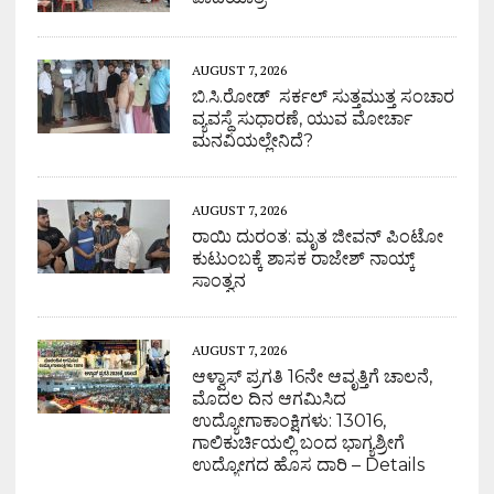
AUGUST 7, 2026
ಬಿ.ಸಿ.ರೋಡ್ ಸರ್ಕಲ್ ಸುತ್ತಮುತ್ತ ಸಂಚಾರ
ವ್ಯವಸ್ಥೆ ಸುಧಾರಣೆ, ಯುವ ಮೋರ್ಚಾ
ಮನವಿಯಲ್ಲೇನಿದೆ?
AUGUST 7, 2026
ರಾಯಿ ದುರಂತ: ಮೃತ ಜೀವನ್ ಪಿಂಟೋ
ಕುಟುಂಬಕ್ಕೆ ಶಾಸಕ ರಾಜೇಶ್ ನಾಯ್ಕ್
ಸಾಂತ್ವನ
AUGUST 7, 2026
ಆಳ್ವಾಸ್ ಪ್ರಗತಿ 16ನೇ ಆವೃತ್ತಿಗೆ ಚಾಲನೆ,
ಮೊದಲ ದಿನ ಆಗಮಿಸಿದ
ಉದ್ಯೋಗಾಕಾಂಕ್ಷಿಗಳು: 13016,
ಗಾಲಿಕುರ್ಚಿಯಲ್ಲಿ ಬಂದ ಭಾಗ್ಯಶ್ರೀಗೆ
ಉದ್ಯೋಗದ ಹೊಸ ದಾರಿ – Details