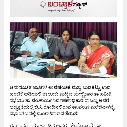
ಅನುಸೂಚಿತ ಜಾತಿಗಳ ಉಪಹಂಚಿಕೆ ಮತ್ತು ಬುಡಕಟ್ಟು ಉಪ
ಹಂಚಿಕೆ ಅಡಿಯಲ್ಲಿ ತಾಲೂಕು ಮಟ್ಟದ ಮೇಲ್ವಿಚಾರಣಾ ಸಮಿತಿ
ಸಭೆಯು ತಾ.ಪಂ.ಕಾರ್ಯನಿರ್ವಹಣಾಧಿಕಾರಿ ರಾಜಣ್ಣ ಅವರ
ಅಧ್ಯಕ್ಷತೆಯಲ್ಲಿ ಬಿ.ಸಿ.ರೋಡಿನಲ್ಲಿರುವ ತಾ.ಪಂ.ನ ಎಸ್‌ಜಿಎಸ್‌ವೈ
ಸಭಾಂಗಣದಲ್ಲಿ ಮಂಗಳವಾರ ನಡೆಯಿತು.
ಈ ಸಂದರ್ಭ ಮಾತನಾಡಿದ ಅವರು, ಕೊರೊನಾ ವೈರಸ್