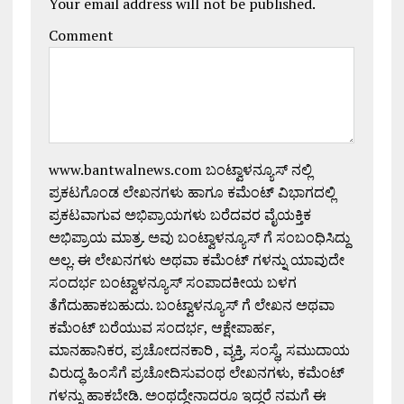
Your email address will not be published.
Comment
www.bantwalnews.com ಬಂಟ್ವಾಳನ್ಯೂಸ್ ನಲ್ಲಿ
ಪ್ರಕಟಗೊಂಡ ಲೇಖನಗಳು ಹಾಗೂ ಕಮೆಂಟ್ ವಿಭಾಗದಲ್ಲಿ
ಪ್ರಕಟವಾಗುವ ಅಭಿಪ್ರಾಯಗಳು ಬರೆದವರ ವೈಯಕ್ತಿಕ
ಅಭಿಪ್ರಾಯ ಮಾತ್ರ. ಅವು ಬಂಟ್ವಾಳನ್ಯೂಸ್ ಗೆ ಸಂಬಂಧಿಸಿದ್ದು
ಅಲ್ಲ. ಈ ಲೇಖನಗಳು ಅಥವಾ ಕಮೆಂಟ್ ಗಳನ್ನು ಯಾವುದೇ
ಸಂದರ್ಭ ಬಂಟ್ವಾಳನ್ಯೂಸ್ ಸಂಪಾದಕೀಯ ಬಳಗ
ತೆಗೆದುಹಾಕಬಹುದು. ಬಂಟ್ವಾಳನ್ಯೂಸ್ ಗೆ ಲೇಖನ ಅಥವಾ
ಕಮೆಂಟ್ ಬರೆಯುವ ಸಂದರ್ಭ, ಆಕ್ಷೇಪಾರ್ಹ,
ಮಾನಹಾನಿಕರ, ಪ್ರಚೋದನಕಾರಿ , ವ್ಯಕ್ತಿ, ಸಂಸ್ಥೆ, ಸಮುದಾಯ
ವಿರುದ್ಧ ಹಿಂಸೆಗೆ ಪ್ರಚೋದಿಸುವಂಥ ಲೇಖನಗಳು, ಕಮೆಂಟ್
ಗಳನ್ನು ಹಾಕಬೇಡಿ. ಅಂಥದ್ದೇನಾದರೂ ಇದ್ದರೆ ನಮಗೆ ಈ