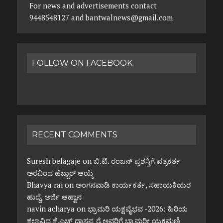
For news and advertisements contact
9448548127 and bantwalnews@gmail.com
FOLLOW ON FACEBOOK
RECENT COMMENTS
Suresh belagaje
on
ಬಿ.ಟಿ. ರಂಜನ್ ಪ್ರಶಸ್ತಿಗೆ ಪತ್ರಕರ್ತ
ಅರವಿಂದ ಹೆಬ್ಬಾರ್ ಆಯ್ಕೆ
Bhavya rai
on
ಅಂಗನವಾಡಿ ಕಾರ್ಯಕರ್ತೆ, ಸಹಾಯಕಿಯರ
ಹುದ್ದೆ, ಅರ್ಜಿ ಆಹ್ವಾನ
navin acharya
on
ಭ್ರಾಮರಿ ಯಕ್ಷವೈಭವ -2026: ಹಿರಿಯ
ಕಲಾವಿದ ಕೆ.ಎಚ್ ದಾಸಪ್ಪ ರೈ ಅವರಿಗೆ ಭ್ರಾಮರೀ ಯಕ್ಷಮಣಿ