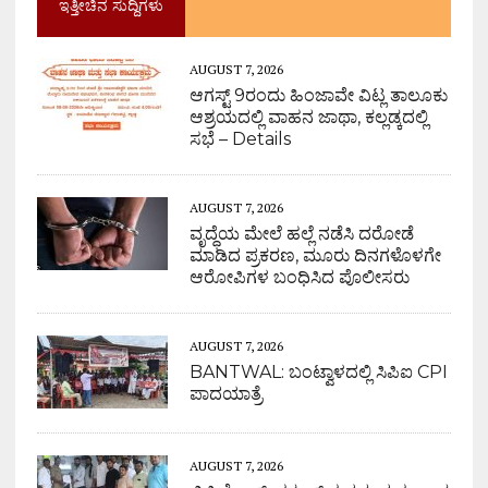
ಇತ್ತೀಚಿನ ಸುದ್ದಿಗಳು
AUGUST 7, 2026
ಆಗಸ್ಟ್ 9ರಂದು ಹಿಂಜಾವೇ ವಿಟ್ಲ ತಾಲೂಕು
ಆಶ್ರಯದಲ್ಲಿ ವಾಹನ ಜಾಥಾ, ಕಲ್ಲಡ್ಕದಲ್ಲಿ
ಸಭೆ – Details
AUGUST 7, 2026
ವೃದ್ಧೆಯ ಮೇಲೆ ಹಲ್ಲೆ ನಡೆಸಿ ದರೋಡೆ
ಮಾಡಿದ ಪ್ರಕರಣ, ಮೂರು ದಿನಗಳೊಳಗೇ
ಆರೋಪಿಗಳ ಬಂಧಿಸಿದ ಪೊಲೀಸರು
AUGUST 7, 2026
BANTWAL: ಬಂಟ್ವಾಳದಲ್ಲಿ ಸಿಪಿಐ CPI
ಪಾದಯಾತ್ರೆ
AUGUST 7, 2026