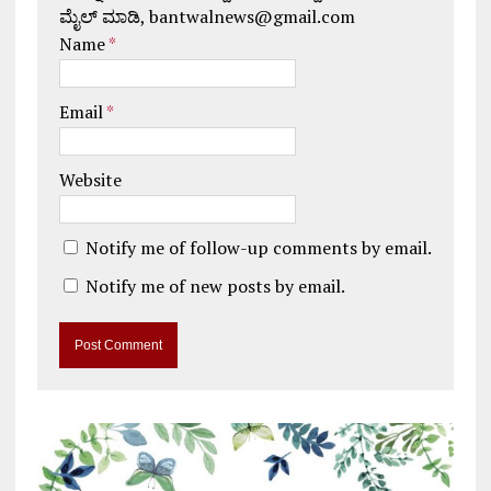
ಮೈಲ್ ಮಾಡಿ, bantwalnews@gmail.com
Name
*
Email
*
Website
Notify me of follow-up comments by email.
Notify me of new posts by email.
A
l
t
e
r