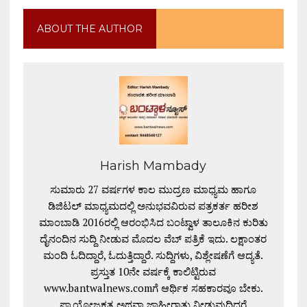
ABOUT THE AUTHOR
Harish Mambady
ಸುಮಾರು 27 ವರ್ಷಗಳ ಕಾಲ ಮುದ್ರಣ ಮಾಧ್ಯಮ ಹಾಗೂ
ಡಿಜಿಟಲ್ ಮಾಧ್ಯಮದಲ್ಲಿ ಅನುಭವವಿರುವ ಪತ್ರಕರ್ತ ಹರೀಶ
ಮಾಂಬಾಡಿ 2016ರಲ್ಲಿ ಆರಂಭಿಸಿದ ಬಂಟ್ವಾಳ ತಾಲೂಕಿನ ಕುರಿತು
ದೈನಂದಿನ ಸುದ್ದಿ ನೀಡುವ ಮೊದಲ ವೆಬ್ ಪತ್ರಿಕೆ ಇದು. ಲಕ್ಷಾಂತರ
ಮಂದಿ ಓದಿದ್ದಾರೆ, ಓದುತ್ತಿದ್ದಾರೆ. ಸುದ್ದಿಗಳು, ವಿಶ್ಲೇಷಣೆಗೆ ಆದ್ಯತೆ.
ಪ್ರಸ್ತುತ 10ನೇ ವರ್ಷಕ್ಕೆ ಕಾಲಿಟ್ಟಿರುವ
www.bantwalnews.comಗೆ ಆರ್ಥಿಕ ಸಹಕಾರವೂ ಬೇಕು.
ಪ್ರಾಯೋಜಕತ್ವ ಅಥವಾ ಜಾಹೀರಾತು ನೀಡುವುದಿದ್ದರೆ