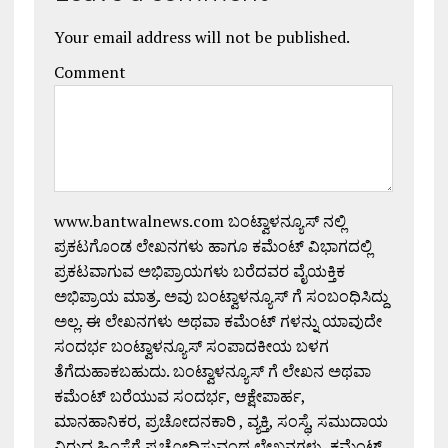
Your email address will not be published.
Comment
www.bantwalnews.com ಬಂಟ್ವಾಳನ್ಯೂಸ್ ನಲ್ಲಿ
ಪ್ರಕಟಗೊಂಡ ಲೇಖನಗಳು ಹಾಗೂ ಕಮೆಂಟ್ ವಿಭಾಗದಲ್ಲಿ
ಪ್ರಕಟವಾಗುವ ಅಭಿಪ್ರಾಯಗಳು ಬರೆದವರ ವೈಯಕ್ತಿಕ
ಅಭಿಪ್ರಾಯ ಮಾತ್ರ. ಅವು ಬಂಟ್ವಾಳನ್ಯೂಸ್ ಗೆ ಸಂಬಂಧಿಸಿದ್ದು
ಅಲ್ಲ. ಈ ಲೇಖನಗಳು ಅಥವಾ ಕಮೆಂಟ್ ಗಳನ್ನು ಯಾವುದೇ
ಸಂದರ್ಭ ಬಂಟ್ವಾಳನ್ಯೂಸ್ ಸಂಪಾದಕೀಯ ಬಳಗ
ತೆಗೆದುಹಾಕಬಹುದು. ಬಂಟ್ವಾಳನ್ಯೂಸ್ ಗೆ ಲೇಖನ ಅಥವಾ
ಕಮೆಂಟ್ ಬರೆಯುವ ಸಂದರ್ಭ, ಆಕ್ಷೇಪಾರ್ಹ,
ಮಾನಹಾನಿಕರ, ಪ್ರಚೋದನಕಾರಿ , ವ್ಯಕ್ತಿ, ಸಂಸ್ಥೆ, ಸಮುದಾಯ
ವಿರುದ್ಧ ಹಿಂಸೆಗೆ ಪ್ರಚೋದಿಸುವಂಥ ಲೇಖನಗಳು, ಕಮೆಂಟ್