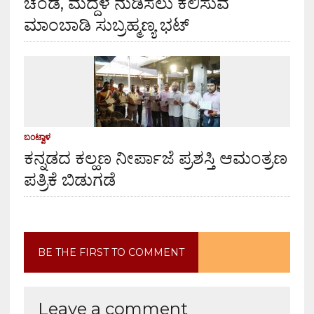
ಚೆಂಡೆ, ಮದ್ದಳೆ ನುಡಿಸಲು ಕಲಿಸುವ
ಮಾಂಬಾಡಿ ಸುಬ್ರಹ್ಮಣ್ಯ ಭಟ್
ಬಂಟ್ವಾಳ
ಕನ್ನಡದ ಕಲ್ಹಣ ನೀರ್ಪಾಜೆ ಪ್ರಶಸ್ತಿ ಆಮಂತ್ರಣ
ಪತ್ರಿಕೆ ಬಿಡುಗಡೆ
BE THE FIRST TO COMMENT
Leave a comment