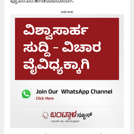
ಪ್ರೊ.ಎಂ.ಎಂ.ಹೆಗಡೆಯವರೊಂದಿಗೆ.
ಜಾಹೀರಾತು