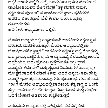
ಆಕೃತಿ ಆಶಯ ಪಬ್ಲಿಕೇಷನ್ಸ್, ಮಂಗಳೂರು ಇವರು ಹೊರತಂದ
ಡಾ.ಜೋಷಿಯವರ ಹೊಸ ಪುಸ್ತಕ “ತತ್ವ ಮನನ: ಧರ್ಮ,
ತತ್ವದರ್ಶನ ಪುರಾಣ”. ನೂರಾತೊಂಭತ್ತೊಂದು ಪುಟಗಳಿಗೆ
ಹರಡಿದ ವಿಚಾರಧಾರೆ. ಬೆಲೆ ಕೇವಲ ನೂರಾಎಂಭತ್ತು
ರೂಪಾಯಿಗಳು.
ಹದಿನೇಳು ಅಧ್ಯಾಯಗಳು ಇಲ್ಲಿವೆ.
ಮೊದಲ ಅಧ್ಯಾಯದಲ್ಲಿ ಸಂಕ್ಷೇಪವಾಗಿ ಭಾರತೀಯ ತತ್ವಶಾಸ್ತ್ರದ
ಪರಿಚಯ ಮಾಡಿಕೊಡುತ್ತಾರೆ. ಮೊದಲ ಅಧ್ಯಾಯದಲ್ಲಿ ಡಾ
ಜೋಷಿಯವರೆನ್ನುತ್ತಾರೆ ” ಭಾರತೀಯ ತತ್ವಶಾಸ್ತ್ರದಲ್ಲಿ ದೇವರನ್ನು
ಒಪ್ಪುವುದು, ಒಪ್ಪದಿರುವುದು ಅಷ್ಟು ಮುಖ್ಯ ವಿಷಯವಲ್ಲ ಅಂದರೆ
ಅಚ್ಚರಿಯಲ್ಲ. ಅದು ಪ್ರಮುಖ ಪ್ರಶ್ನೆಯಂತೂ ಅಲ್ಲ. ಜ್ಞಾನ
ಮುಖ್ಯವೇ ಕರ್ಮವೇ? ವಸ್ತು ಸ್ವಭಾವ ನಿಯಮಗಳ ಯಾವುವು?
ಮೋಕ್ಷದ ಸಾಧನೆಗೆ ಯಾವ ತಿಳಿವು. ಅದರ ಅನ್ವಯ ಇವು ಹೆಚ್ಚು
ಮುಖ್ಯ? ಇವೇ ಪ್ರಧಾನವಾದವುಗಳು. ಪುರುಷಾರ್ಥಗಳು ಪ್ರಧಾನ.
” ಹೀಗೆ ಮೊದಲ ಅಧ್ಯಾಯದಲ್ಲಿ ಭಾರತೀಯ ತತ್ವ ಶಾಸ್ತ್ರದ ಒಂದು
ಸ್ತೂಲ ಅವಲೋಕನ ದೊರಕುತ್ತದೆ. ವಿಸ್ತಾರವಾದ ಮತ್ತು ಗಂಭೀರ
ಓದಿಗೆ ಬೇಕಾದ ಅಡಿಪಾಯ ಕಟ್ಟಿಕೊಡುತ್ತದೆ.
ಎರಡನೆಯ ಅಧ್ಯಾಯದಲ್ಲಿ ಬೌದ್ಧ ದರ್ಶನದ ಬಗ್ಗೆ ಬಹು