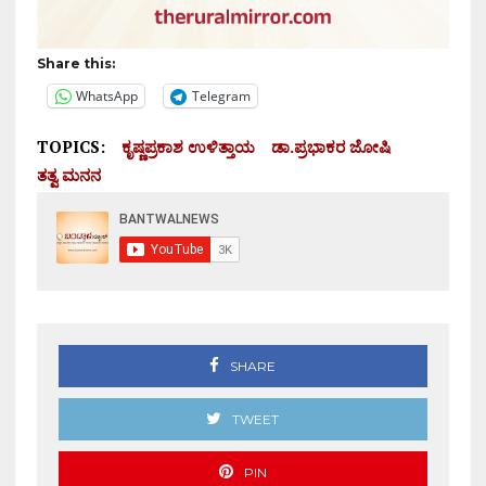
Share this:
WhatsApp
Telegram
TOPICS:
ಕೃಷ್ಣಪ್ರಕಾಶ ಉಳಿತ್ತಾಯ
ಡಾ.ಪ್ರಭಾಕರ ಜೋಷಿ
ತತ್ವ ಮನನ
SHARE
TWEET
PIN