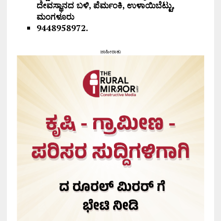
ದೇವಸ್ಥಾನದ ಬಳಿ,
ಪೆರ್ಮಂಕಿ, ಉಳಾಯಿಬೆಟ್ಟು,
ಮಂಗಳೂರು
9448958972.
ಜಾಹೀರಾತು