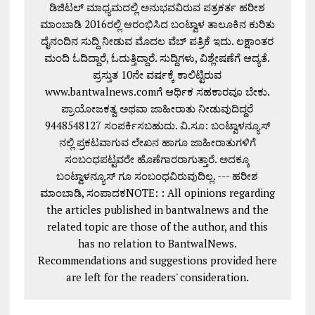
ಡಿಜಿಟಲ್ ಮಾಧ್ಯಮದಲ್ಲಿ ಅನುಭವವಿರುವ ಪತ್ರಕರ್ತ ಹರೀಶ
ಮಾಂಬಾಡಿ 2016ರಲ್ಲಿ ಆರಂಭಿಸಿದ ಬಂಟ್ವಾಳ ತಾಲೂಕಿನ ಕುರಿತು
ದೈನಂದಿನ ಸುದ್ದಿ ನೀಡುವ ಮೊದಲ ವೆಬ್ ಪತ್ರಿಕೆ ಇದು. ಲಕ್ಷಾಂತರ
ಮಂದಿ ಓದಿದ್ದಾರೆ, ಓದುತ್ತಿದ್ದಾರೆ. ಸುದ್ದಿಗಳು, ವಿಶ್ಲೇಷಣೆಗೆ ಆದ್ಯತೆ.
ಪ್ರಸ್ತುತ 10ನೇ ವರ್ಷಕ್ಕೆ ಕಾಲಿಟ್ಟಿರುವ
www.bantwalnews.comಗೆ ಆರ್ಥಿಕ ಸಹಕಾರವೂ ಬೇಕು.
ಪ್ರಾಯೋಜಕತ್ವ ಅಥವಾ ಜಾಹೀರಾತು ನೀಡುವುದಿದ್ದರೆ
9448548127 ಸಂಪರ್ಕಿಸಬಹುದು. ವಿ.ಸೂ: ಬಂಟ್ವಾಳನ್ಯೂಸ್
ನಲ್ಲಿ ಪ್ರಕಟವಾಗುವ ಲೇಖನ ಹಾಗೂ ಜಾಹೀರಾತುಗಳಿಗೆ
ಸಂಬಂಧಪಟ್ಟವರೇ ಹೊಣೆಗಾರರಾಗುತ್ತಾರೆ. ಅದಕ್ಕೂ
ಬಂಟ್ವಾಳನ್ಯೂಸ್ ಗೂ ಸಂಬಂಧವಿರುವುದಿಲ್ಲ. --- ಹರೀಶ
ಮಾಂಬಾಡಿ, ಸಂಪಾದಕNOTE: : All opinions regarding
the articles published in bantwalnews and the
related topic are those of the author, and this
has no relation to BantwalNews.
Recommendations and suggestions provided here
are left for the readers' consideration.