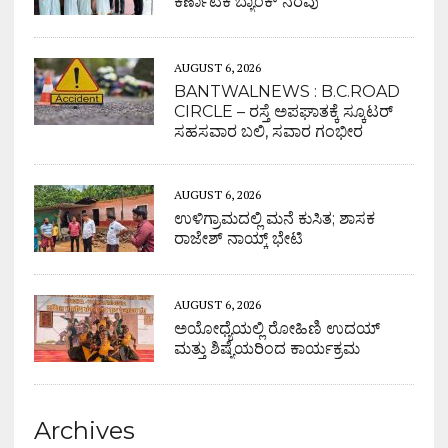
ಕರ್ಣಾಟಕ ಬ್ಯಾಂಕ್ ನೆರವು
AUGUST 6, 2026
BANTWALNEWS : B.C.ROAD
CIRCLE – ರಸ್ತೆ ಅಪಘಾತಕ್ಕೆ ಸ್ಕೂಟರ್
ಸಹಸವಾರ ಬಲಿ, ಸವಾರ ಗಂಭೀರ
AUGUST 6, 2026
ಉಳಿಗ್ರಾಮದಲ್ಲಿ ಮನೆ ಕುಸಿತ; ಶಾಸಕ
ರಾಜೇಶ್ ನಾಯ್ಕ್ ಭೇಟಿ
AUGUST 6, 2026
ಅಯೋಧ್ಯೆಯಲ್ಲಿ ರೋಹಿಣಿ ಉದಯ್
ಮತ್ತು ಶಿಷ್ಯೆಯರಿಂದ ಕಾರ್ಯಕ್ರಮ
Archives