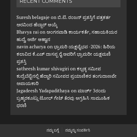
RECENT COMMENTS
Suresh belagaje
on
ಬಿ.ಟಿ. ರಂಜನ್ ಪ್ರಶಸ್ತಿಗೆ ಪತ್ರಕರ್ತ
ಅರವಿಂದ ಹೆಬ್ಬಾರ್ ಆಯ್ಕೆ
Bhavya rai
on
ಅಂಗನವಾಡಿ ಕಾರ್ಯಕರ್ತೆ, ಸಹಾಯಕಿಯರ
ಹುದ್ದೆ, ಅರ್ಜಿ ಆಹ್ವಾನ
navin acharya
on
ಭ್ರಾಮರಿ ಯಕ್ಷವೈಭವ -2026: ಹಿರಿಯ
ಕಲಾವಿದ ಕೆ.ಎಚ್ ದಾಸಪ್ಪ ರೈ ಅವರಿಗೆ ಭ್ರಾಮರೀ ಯಕ್ಷಮಣಿ
ಪ್ರಶಸ್ತಿ
satheesh kumar shivagiri
on
ಕಲ್ಲಡ್ಕ ಸಮೀಪ
ಕುದ್ರೆಬೆಟ್ಟಿನಲ್ಲಿ ಹೆದ್ದಾರಿ ಸಮೀಪದ ಪ್ರಯಾಣಿಕರ ತಂಗುದಾಣವೇ
ಅಪಾಯಕಾರಿ
Jagadeesh Yadapadithaya
on
ಮಾರ್ಚ್ 3ರಂದು
ಬ್ರಹ್ಮರಕೂಟ್ಲು ಟೋಲ್ ಗೇಟ್ ತೆರವು ಆಗ್ರಹಿಸಿ ಸಾಮೂಹಿಕ
ಧರಣಿ
ನಮ್ಮ ಬಗ್ಗೆ
ನಮ್ಮನ್ನು ಸಂಪರ್ಕಿಸಿ