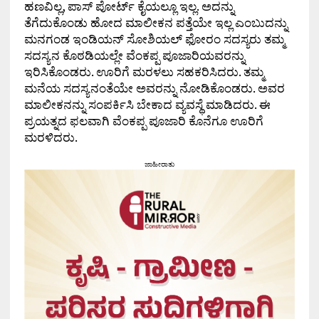
ಹಣವಿಲ್ಲ, ಪಾಸ್ ಪೋರ್ಟ್ ಕೈಯಲ್ಲೂ ಇಲ್ಲ. ಅದನ್ನು
ತೆಗೆದುಕೊಂಡು ಹೋದ ಮಾಲೀಕನ ಪತ್ತೆಯೇ ಇಲ್ಲ ಎಂಬುದನ್ನು
ಮನಗಂಡ ಇಂಡಿಯನ್ ಸೋಶಿಯಲ್ ಫೋರಂ ಸದಸ್ಯರು ತಮ್ಮ
ಸದಸ್ಯನ ಕೊಠಡಿಯಲ್ಲೇ ವೆಂಕಪ್ಪ ಪೂಜಾರಿಯವರನ್ನು
ಇರಿಸಿಕೊಂಡರು. ಊರಿಗೆ ಮರಳಲು ಸಹಕರಿಸಿದರು. ತಮ್ಮ
ಮನೆಯ ಸದಸ್ಯನಂತೆಯೇ ಅವರನ್ನು ನೋಡಿಕೊಂಡರು. ಅವರ
ಮಾಲೀಕನನ್ನು ಸಂಪರ್ಕಿಸಿ ಬೇಕಾದ ವ್ಯವಸ್ಥೆ ಮಾಡಿದರು. ಈ
ಪ್ರಯತ್ನದ ಫಲವಾಗಿ ವೆಂಕಪ್ಪ ಪೂಜಾರಿ ಕೊನೆಗೂ ಊರಿಗೆ
ಮರಳಿದರು.
ಜಾಹೀರಾತು