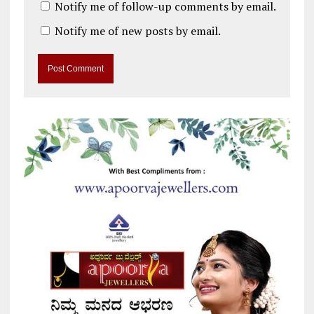
Notify me of follow-up comments by email.
Notify me of new posts by email.
A
l
t
e
r
n
a
t
i
v
e
: