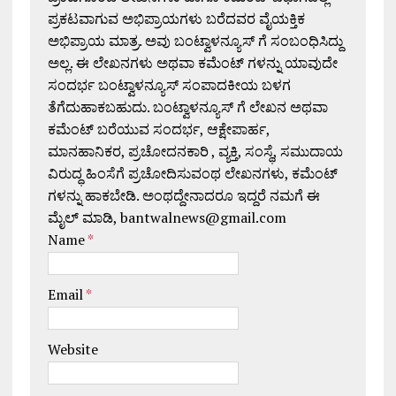
ಪ್ರಕಟವಾಗುವ ಅಭಿಪ್ರಾಯಗಳು ಬರೆದವರ ವೈಯಕ್ತಿಕ
ಅಭಿಪ್ರಾಯ ಮಾತ್ರ. ಅವು ಬಂಟ್ವಾಳನ್ಯೂಸ್ ಗೆ ಸಂಬಂಧಿಸಿದ್ದು
ಅಲ್ಲ. ಈ ಲೇಖನಗಳು ಅಥವಾ ಕಮೆಂಟ್ ಗಳನ್ನು ಯಾವುದೇ
ಸಂದರ್ಭ ಬಂಟ್ವಾಳನ್ಯೂಸ್ ಸಂಪಾದಕೀಯ ಬಳಗ
ತೆಗೆದುಹಾಕಬಹುದು. ಬಂಟ್ವಾಳನ್ಯೂಸ್ ಗೆ ಲೇಖನ ಅಥವಾ
ಕಮೆಂಟ್ ಬರೆಯುವ ಸಂದರ್ಭ, ಆಕ್ಷೇಪಾರ್ಹ,
ಮಾನಹಾನಿಕರ, ಪ್ರಚೋದನಕಾರಿ , ವ್ಯಕ್ತಿ, ಸಂಸ್ಥೆ, ಸಮುದಾಯ
ವಿರುದ್ಧ ಹಿಂಸೆಗೆ ಪ್ರಚೋದಿಸುವಂಥ ಲೇಖನಗಳು, ಕಮೆಂಟ್
ಗಳನ್ನು ಹಾಕಬೇಡಿ. ಅಂಥದ್ದೇನಾದರೂ ಇದ್ದರೆ ನಮಗೆ ಈ
ಮೈಲ್ ಮಾಡಿ, bantwalnews@gmail.com
Name
*
Email
*
Website