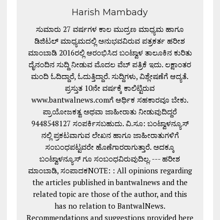
Harish Mambady
ಸುಮಾರು 27 ವರ್ಷಗಳ ಕಾಲ ಮುದ್ರಣ ಮಾಧ್ಯಮ ಹಾಗೂ
ಡಿಜಿಟಲ್ ಮಾಧ್ಯಮದಲ್ಲಿ ಅನುಭವವಿರುವ ಪತ್ರಕರ್ತ ಹರೀಶ
ಮಾಂಬಾಡಿ 2016ರಲ್ಲಿ ಆರಂಭಿಸಿದ ಬಂಟ್ವಾಳ ತಾಲೂಕಿನ ಕುರಿತು
ದೈನಂದಿನ ಸುದ್ದಿ ನೀಡುವ ಮೊದಲ ವೆಬ್ ಪತ್ರಿಕೆ ಇದು. ಲಕ್ಷಾಂತರ
ಮಂದಿ ಓದಿದ್ದಾರೆ, ಓದುತ್ತಿದ್ದಾರೆ. ಸುದ್ದಿಗಳು, ವಿಶ್ಲೇಷಣೆಗೆ ಆದ್ಯತೆ.
ಪ್ರಸ್ತುತ 10ನೇ ವರ್ಷಕ್ಕೆ ಕಾಲಿಟ್ಟಿರುವ
www.bantwalnews.comಗೆ ಆರ್ಥಿಕ ಸಹಕಾರವೂ ಬೇಕು.
ಪ್ರಾಯೋಜಕತ್ವ ಅಥವಾ ಜಾಹೀರಾತು ನೀಡುವುದಿದ್ದರೆ
9448548127 ಸಂಪರ್ಕಿಸಬಹುದು. ವಿ.ಸೂ: ಬಂಟ್ವಾಳನ್ಯೂಸ್
ನಲ್ಲಿ ಪ್ರಕಟವಾಗುವ ಲೇಖನ ಹಾಗೂ ಜಾಹೀರಾತುಗಳಿಗೆ
ಸಂಬಂಧಪಟ್ಟವರೇ ಹೊಣೆಗಾರರಾಗುತ್ತಾರೆ. ಅದಕ್ಕೂ
ಬಂಟ್ವಾಳನ್ಯೂಸ್ ಗೂ ಸಂಬಂಧವಿರುವುದಿಲ್ಲ. --- ಹರೀಶ
ಮಾಂಬಾಡಿ, ಸಂಪಾದಕNOTE: : All opinions regarding
the articles published in bantwalnews and the
related topic are those of the author, and this
has no relation to BantwalNews.
Recommendations and suggestions provided here