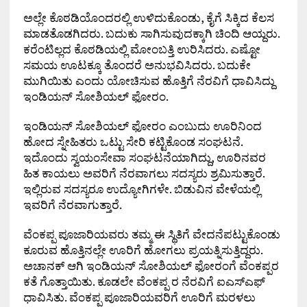
ಅಲ್ಲೇ ಕೊಠಡಿಯೊಂದರಲ್ಲಿ ಉಳಿದುಕೊಂಡು, ಕೈಗೆ ಸಿಕ್ಕಿದ ಕೆಲಸ
ಮಾಡತೊಡಗಿದರು. ಬದುಕು ಸಾಗಿಸುವುದಕ್ಕಾಗಿ ಚಿಂದಿ ಆಯ್ದರು.
ಕರೆಂಟಿಲ್ಲದ ಕೊಠಡಿಯಲ್ಲಿ ಮೋಂಬತ್ತಿ ಉರಿಸಿದರು. ಎಷ್ಟೋ
ಸಮಯ ಊಟಕ್ಕೂ ತೊಂದರೆ ಅನುಭವಿಸಿದರು. ಬದುಕೇ
ಮುಗಿಯಿತು ಎಂದು ಯೋಚಿಸುವ ಹೊತ್ತಿಗೆ ನೆರವಿಗೆ ಧಾವಿಸಿದ್ದು
ಇಂಡಿಯನ್ ಸೋಶಿಯಲ್ ಫೋರಂ.
ಇಂಡಿಯನ್ ಸೋಶಿಯಲ್ ಫೋರಂ ಎಂಬುದು ಊರಿನಿಂದ
ಹೋದ ಸ್ನೇಹಿತರು ಒಟ್ಟು ಸೇರಿ ಕಟ್ಟಿಕೊಂಡ ಸಂಘಟನೆ.
ಇದೊಂದು ಸ್ವಯಂಸೇವಾ ಸಂಘಟನೆಯಾಗಿದ್ದು, ಊರಿನವರ
ಹಿತ ಕಾಯಲು ಅವರಿಗೆ ನೆರವಾಗಲು ಸದಸ್ಯರು ಶ್ರಮಿಸುತ್ತಾರೆ.
ಇಲ್ಲಿರುವ ಸದಸ್ಯರೂ ಉದ್ಯೋಗಿಗಳೇ. ಬಿಡುವಿನ ವೇಳೆಯಲ್ಲಿ
ಇವರಿಗೆ ನೆರವಾಗುತ್ತಾರೆ.
ವೆಂಕಪ್ಪ ಪೂಜಾರಿಯವರು ತಮ್ಮ ಈ ಸ್ಥಿತಿಗೆ ವೇದನೆಪಟ್ಟುಕೊಂಡು
ಕೂರುವ ಹೊತ್ತಿನಲ್ಲೇ ಊರಿಗೆ ಹೋಗಲು ಪ್ರಯತ್ನಿಸುತ್ತಿದ್ದರು.
ಅಚಾನಕ್ ಆಗಿ ಇಂಡಿಯನ್ ಸೋಶಿಯಲ್ ಫೋರಂಗೆ ವೆಂಕಪ್ಪರ
ಕತೆ ಗೊತ್ತಾಯಿತು. ಕೂಡಲೇ ವೆಂಕಪ್ಪ ರ ನೆರವಿಗೆ ಐಎಸ್‌ಎಫ್
ಧಾವಿಸಿತು. ವೆಂಕಪ್ಪ ಪೂಜಾರಿಯವರಿಗೆ ಊರಿಗೆ ಮರಳಲು