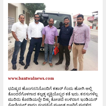
www.bantwalnews.com
ಭವಿಷ್ಯದ ಹೊಂಗನಸಿನೊಂದಿಗೆ ಕತಾರ್ ಗೆಂದು ಹೋಗಿ ಅಲ್ಲಿ
ತೊಂದರೆಗೊಳಗಾದ ಕಲ್ಲಡ್ಕ ವ್ಯಕ್ತಿಯೊಬ್ಬರ ಕತೆ ಇದು. ಕನಸುಗಳೆಲ್ಲ
ಮುರಿದು ಕೊಠಡಿಯಲ್ಲೇ ದಿಕ್ಕು ತೋಚದೆ ಉಳಿದಾಗ ಇಂಡಿಯನ್
ಸೋಶಿಯಲ್ ಫಾರಂ ಸಂಘಟನೆ ಮೂಲಕ ಊರಿಗೆ ಮರಳಿದ