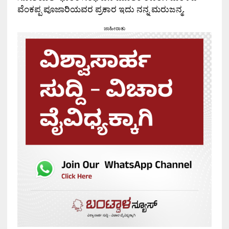
ವೆಂಕಪ್ಪ ಪೂಜಾರಿಯವರ ಪ್ರಕಾರ ಇದು ನನ್ನ ಮರುಜನ್ಮ.
ಜಾಹೀರಾತು