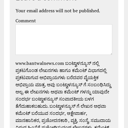
Your email address will not be published.
Comment
www.bantwalnews.com ಬಂಟ್ವಾಳನ್ಯೂಸ್ ನಲ್ಲಿ
ಪ್ರಕಟಗೊಂಡ ಲೇಖನಗಳು ಹಾಗೂ ಕಮೆಂಟ್ ವಿಭಾಗದಲ್ಲಿ
ಪ್ರಕಟವಾಗುವ ಅಭಿಪ್ರಾಯಗಳು ಬರೆದವರ ವೈಯಕ್ತಿಕ
ಅಭಿಪ್ರಾಯ ಮಾತ್ರ. ಅವು ಬಂಟ್ವಾಳನ್ಯೂಸ್ ಗೆ ಸಂಬಂಧಿಸಿದ್ದು
ಅಲ್ಲ. ಈ ಲೇಖನಗಳು ಅಥವಾ ಕಮೆಂಟ್ ಗಳನ್ನು ಯಾವುದೇ
ಸಂದರ್ಭ ಬಂಟ್ವಾಳನ್ಯೂಸ್ ಸಂಪಾದಕೀಯ ಬಳಗ
ತೆಗೆದುಹಾಕಬಹುದು. ಬಂಟ್ವಾಳನ್ಯೂಸ್ ಗೆ ಲೇಖನ ಅಥವಾ
ಕಮೆಂಟ್ ಬರೆಯುವ ಸಂದರ್ಭ, ಆಕ್ಷೇಪಾರ್ಹ,
ಮಾನಹಾನಿಕರ, ಪ್ರಚೋದನಕಾರಿ , ವ್ಯಕ್ತಿ, ಸಂಸ್ಥೆ, ಸಮುದಾಯ
ವಿರುದ್ಧ ಹಿಂಸೆಗೆ ಪ್ರಚೋದಿಸುವಂಥ ಲೇಖನಗಳು, ಕಮೆಂಟ್