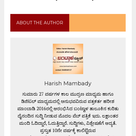
ABOUT THE AUTHOR
Harish Mambady
ಸುಮಾರು 27 ವರ್ಷಗಳ ಕಾಲ ಮುದ್ರಣ ಮಾಧ್ಯಮ ಹಾಗೂ
ಡಿಜಿಟಲ್ ಮಾಧ್ಯಮದಲ್ಲಿ ಅನುಭವವಿರುವ ಪತ್ರಕರ್ತ ಹರೀಶ
ಮಾಂಬಾಡಿ 2016ರಲ್ಲಿ ಆರಂಭಿಸಿದ ಬಂಟ್ವಾಳ ತಾಲೂಕಿನ ಕುರಿತು
ದೈನಂದಿನ ಸುದ್ದಿ ನೀಡುವ ಮೊದಲ ವೆಬ್ ಪತ್ರಿಕೆ ಇದು. ಲಕ್ಷಾಂತರ
ಮಂದಿ ಓದಿದ್ದಾರೆ, ಓದುತ್ತಿದ್ದಾರೆ. ಸುದ್ದಿಗಳು, ವಿಶ್ಲೇಷಣೆಗೆ ಆದ್ಯತೆ.
ಪ್ರಸ್ತುತ 10ನೇ ವರ್ಷಕ್ಕೆ ಕಾಲಿಟ್ಟಿರುವ