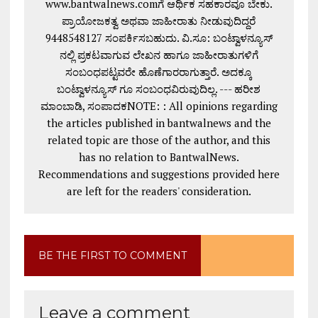
www.bantwalnews.comಗೆ ಆರ್ಥಿಕ ಸಹಕಾರವೂ ಬೇಕು.
ಪ್ರಾಯೋಜಕತ್ವ ಅಥವಾ ಜಾಹೀರಾತು ನೀಡುವುದಿದ್ದರೆ
9448548127 ಸಂಪರ್ಕಿಸಬಹುದು. ವಿ.ಸೂ: ಬಂಟ್ವಾಳನ್ಯೂಸ್
ನಲ್ಲಿ ಪ್ರಕಟವಾಗುವ ಲೇಖನ ಹಾಗೂ ಜಾಹೀರಾತುಗಳಿಗೆ
ಸಂಬಂಧಪಟ್ಟವರೇ ಹೊಣೆಗಾರರಾಗುತ್ತಾರೆ. ಅದಕ್ಕೂ
ಬಂಟ್ವಾಳನ್ಯೂಸ್ ಗೂ ಸಂಬಂಧವಿರುವುದಿಲ್ಲ. --- ಹರೀಶ
ಮಾಂಬಾಡಿ, ಸಂಪಾದಕNOTE: : All opinions regarding
the articles published in bantwalnews and the
related topic are those of the author, and this
has no relation to BantwalNews.
Recommendations and suggestions provided here
are left for the readers' consideration.
BE THE FIRST TO COMMENT
Leave a comment