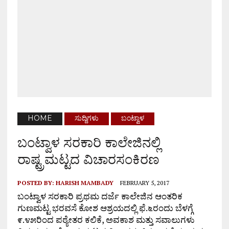
HOME
ಸುದ್ದಿಗಳು
ಬಂಟ್ವಾಳ
ಬಂಟ್ವಾಳ ಸರಕಾರಿ ಕಾಲೇಜಿನಲ್ಲಿ
ರಾಷ್ಟ್ರಮಟ್ಟದ ವಿಚಾರಸಂಕಿರಣ
POSTED BY:
HARISH MAMBADY
FEBRUARY 5, 2017
ಬಂಟ್ವಾಳ ಸರಕಾರಿ ಪ್ರಥಮ ದರ್ಜೆ ಕಾಲೇಜಿನ ಆಂತರಿಕ
ಗುಣಮಟ್ಟ ಭರವಸೆ ಕೋಶ ಆಶ್ರಯದಲ್ಲಿ ಫೆ.೬ರಂದು ಬೆಳಗ್ಗೆ
೯.೪೫ರಿಂದ ಪಠ್ಯೇತರ ಕಲಿಕೆ, ಅವಕಾಶ ಮತ್ತು ಸವಾಲುಗಳು