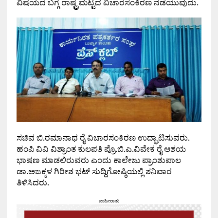
ವಿಷಯದ ಬಗ್ಗೆ ರಾಷ್ಟ್ರಮಟ್ಟದ ವಿಚಾರಸಂಕಿರಣ ನಡೆಯುವುದು.
ಸಚಿವ ಬಿ.ರಮಾನಾಥ ರೈ ವಿಚಾರಸಂಕಿರಣ ಉದ್ಘಾಟಿಸುವರು.
ಹಂಪಿ ವಿವಿ ವಿಶ್ರಾಂತ ಕುಲಪತಿ ಪ್ರೊ.ಬಿ.ಎ.ವಿವೇಕ ರೈ ಆಶಯ
ಭಾಷಣ ಮಾಡಲಿರುವರು ಎಂದು ಕಾಲೇಜು ಪ್ರಾಂಶುಪಾಲ
ಡಾ.ಅಜಕ್ಕಳ ಗಿರೀಶ ಭಟ್ ಸುದ್ದಿಗೋಷ್ಠಿಯಲ್ಲಿ ಶನಿವಾರ
ತಿಳಿಸಿದರು.
ಜಾಹೀರಾತು