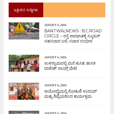
ಇತ್ತೀಚಿನ ಸುದ್ದಿಗಳು
AUGUST 6, 2026
BANTWALNEWS : B.C.ROAD
CIRCLE – ರಸ್ತೆ ಅಪಘಾತಕ್ಕೆ ಸ್ಕೂಟರ್
ಸಹಸವಾರ ಬಲಿ, ಸವಾರ ಗಂಭೀರ
AUGUST 6, 2026
ಉಳಿಗ್ರಾಮದಲ್ಲಿ ಮನೆ ಕುಸಿತ; ಶಾಸಕ
ರಾಜೇಶ್ ನಾಯ್ಕ್ ಭೇಟಿ
AUGUST 6, 2026
ಅಯೋಧ್ಯೆಯಲ್ಲಿ ರೋಹಿಣಿ ಉದಯ್
ಮತ್ತು ಶಿಷ್ಯೆಯರಿಂದ ಕಾರ್ಯಕ್ರಮ
AUGUST 6, 2026