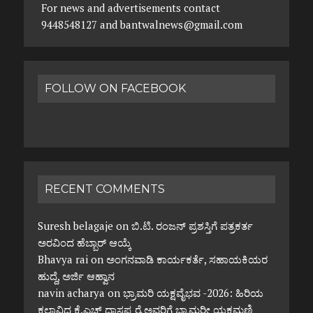
For news and advertisements contact
9448548127 and bantwalnews@gmail.com
FOLLOW ON FACEBOOK
RECENT COMMENTS
Suresh belagaje
on
ಬಿ.ಟಿ. ರಂಜನ್ ಪ್ರಶಸ್ತಿಗೆ ಪತ್ರಕರ್ತ
ಅರವಿಂದ ಹೆಬ್ಬಾರ್ ಆಯ್ಕೆ
Bhavya rai
on
ಅಂಗನವಾಡಿ ಕಾರ್ಯಕರ್ತೆ, ಸಹಾಯಕಿಯರ
ಹುದ್ದೆ, ಅರ್ಜಿ ಆಹ್ವಾನ
navin acharya
on
ಭ್ರಾಮರಿ ಯಕ್ಷವೈಭವ -2026: ಹಿರಿಯ
ಕಲಾವಿದ ಕೆ.ಎಚ್ ದಾಸಪ್ಪ ರೈ ಅವರಿಗೆ ಭ್ರಾಮರೀ ಯಕ್ಷಮಣಿ