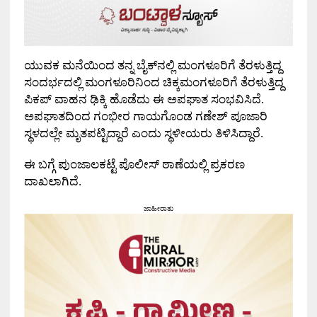
ಯುವಕ ಮನೆಯಿಂದ ತನ್ನ ಬೈಕ್‌ನಲ್ಲಿ ಮಂಗಳೂರಿಗೆ ತೆರಳುತ್ತಿದ್ದ
ಸಂದರ್ಭದಲ್ಲಿ ಮಂಗಳೂರಿನಿಂದ ಚಿಕ್ಕಮಂಗಳೂರಿಗೆ ತೆರಳುತ್ತಿದ್ದ
ಪಿಕಪ್ ವಾಹನ ಢಿಕ್ಕಿ ಹೊಡೆದು ಈ ಅಪಘಾತ ಸಂಭವಿಸಿದೆ.
ಅಪಘಾತದಿಂದ ಗಂಭೀರ ಗಾಯಗೊಂಡ ಗಣೇಶ್ ಪೂಜಾರಿ
ಸ್ಥಳದಲ್ಲೇ ಮೃತಪಟ್ಟಿದ್ದಾರೆ ಎಂದು ಸ್ಥಳೀಯರು ತಿಳಿಸಿದ್ದಾರೆ.
ಈ ಬಗ್ಗೆ ಪುಂಜಾಲಕಟ್ಟೆ ಪೊಲೀಸ್ ಠಾಣೆಯಲ್ಲಿ ಪ್ರಕರಣ
ದಾಖಲಾಗಿದೆ.
ಜಾಹೀರಾತು