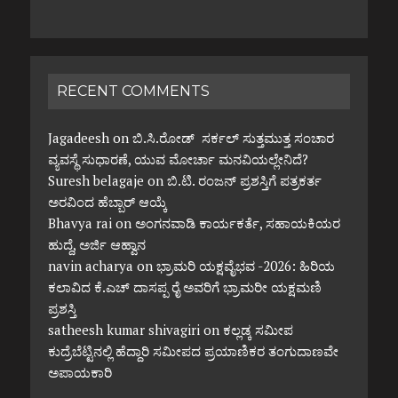
RECENT COMMENTS
Jagadeesh
on
ಬಿ.ಸಿ.ರೋಡ್ ಸರ್ಕಲ್ ಸುತ್ತಮುತ್ತ ಸಂಚಾರ
ವ್ಯವಸ್ಥೆ ಸುಧಾರಣೆ, ಯುವ ಮೋರ್ಚಾ ಮನವಿಯಲ್ಲೇನಿದೆ?
Suresh belagaje
on
ಬಿ.ಟಿ. ರಂಜನ್ ಪ್ರಶಸ್ತಿಗೆ ಪತ್ರಕರ್ತ
ಅರವಿಂದ ಹೆಬ್ಬಾರ್ ಆಯ್ಕೆ
Bhavya rai
on
ಅಂಗನವಾಡಿ ಕಾರ್ಯಕರ್ತೆ, ಸಹಾಯಕಿಯರ
ಹುದ್ದೆ, ಅರ್ಜಿ ಆಹ್ವಾನ
navin acharya
on
ಭ್ರಾಮರಿ ಯಕ್ಷವೈಭವ -2026: ಹಿರಿಯ
ಕಲಾವಿದ ಕೆ.ಎಚ್ ದಾಸಪ್ಪ ರೈ ಅವರಿಗೆ ಭ್ರಾಮರೀ ಯಕ್ಷಮಣಿ
ಪ್ರಶಸ್ತಿ
satheesh kumar shivagiri
on
ಕಲ್ಲಡ್ಕ ಸಮೀಪ
ಕುದ್ರೆಬೆಟ್ಟಿನಲ್ಲಿ ಹೆದ್ದಾರಿ ಸಮೀಪದ ಪ್ರಯಾಣಿಕರ ತಂಗುದಾಣವೇ
ಅಪಾಯಕಾರಿ