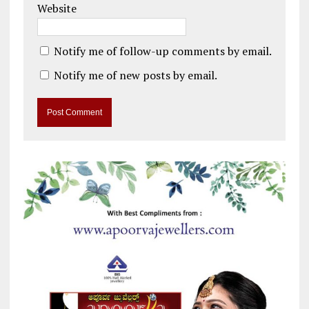
Website
Notify me of follow-up comments by email.
Notify me of new posts by email.
A
l
t
e
r
n
a
t
i
v
e