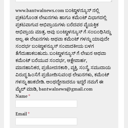
www.bantwalnews.com ಬಂಟ್ವಾಳನ್ಯೂಸ್ ನಲ್ಲಿ
ಪ್ರಕಟಗೊಂಡ ಲೇಖನಗಳು ಹಾಗೂ ಕಮೆಂಟ್ ವಿಭಾಗದಲ್ಲಿ
ಪ್ರಕಟವಾಗುವ ಅಭಿಪ್ರಾಯಗಳು ಬರೆದವರ ವೈಯಕ್ತಿಕ
ಅಭಿಪ್ರಾಯ ಮಾತ್ರ. ಅವು ಬಂಟ್ವಾಳನ್ಯೂಸ್ ಗೆ ಸಂಬಂಧಿಸಿದ್ದು
ಅಲ್ಲ. ಈ ಲೇಖನಗಳು ಅಥವಾ ಕಮೆಂಟ್ ಗಳನ್ನು ಯಾವುದೇ
ಸಂದರ್ಭ ಬಂಟ್ವಾಳನ್ಯೂಸ್ ಸಂಪಾದಕೀಯ ಬಳಗ
ತೆಗೆದುಹಾಕಬಹುದು. ಬಂಟ್ವಾಳನ್ಯೂಸ್ ಗೆ ಲೇಖನ ಅಥವಾ
ಕಮೆಂಟ್ ಬರೆಯುವ ಸಂದರ್ಭ, ಆಕ್ಷೇಪಾರ್ಹ,
ಮಾನಹಾನಿಕರ, ಪ್ರಚೋದನಕಾರಿ , ವ್ಯಕ್ತಿ, ಸಂಸ್ಥೆ, ಸಮುದಾಯ
ವಿರುದ್ಧ ಹಿಂಸೆಗೆ ಪ್ರಚೋದಿಸುವಂಥ ಲೇಖನಗಳು, ಕಮೆಂಟ್
ಗಳನ್ನು ಹಾಕಬೇಡಿ. ಅಂಥದ್ದೇನಾದರೂ ಇದ್ದರೆ ನಮಗೆ ಈ
ಮೈಲ್ ಮಾಡಿ, bantwalnews@gmail.com
Name
*
Email
*