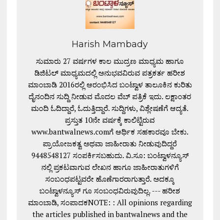
Harish Mambady
ಸುಮಾರು 27 ವರ್ಷಗಳ ಕಾಲ ಮುದ್ರಣ ಮಾಧ್ಯಮ ಹಾಗೂ
ಡಿಜಿಟಲ್ ಮಾಧ್ಯಮದಲ್ಲಿ ಅನುಭವವಿರುವ ಪತ್ರಕರ್ತ ಹರೀಶ
ಮಾಂಬಾಡಿ 2016ರಲ್ಲಿ ಆರಂಭಿಸಿದ ಬಂಟ್ವಾಳ ತಾಲೂಕಿನ ಕುರಿತು
ದೈನಂದಿನ ಸುದ್ದಿ ನೀಡುವ ಮೊದಲ ವೆಬ್ ಪತ್ರಿಕೆ ಇದು. ಲಕ್ಷಾಂತರ
ಮಂದಿ ಓದಿದ್ದಾರೆ, ಓದುತ್ತಿದ್ದಾರೆ. ಸುದ್ದಿಗಳು, ವಿಶ್ಲೇಷಣೆಗೆ ಆದ್ಯತೆ.
ಪ್ರಸ್ತುತ 10ನೇ ವರ್ಷಕ್ಕೆ ಕಾಲಿಟ್ಟಿರುವ
www.bantwalnews.comಗೆ ಆರ್ಥಿಕ ಸಹಕಾರವೂ ಬೇಕು.
ಪ್ರಾಯೋಜಕತ್ವ ಅಥವಾ ಜಾಹೀರಾತು ನೀಡುವುದಿದ್ದರೆ
9448548127 ಸಂಪರ್ಕಿಸಬಹುದು. ವಿ.ಸೂ: ಬಂಟ್ವಾಳನ್ಯೂಸ್
ನಲ್ಲಿ ಪ್ರಕಟವಾಗುವ ಲೇಖನ ಹಾಗೂ ಜಾಹೀರಾತುಗಳಿಗೆ
ಸಂಬಂಧಪಟ್ಟವರೇ ಹೊಣೆಗಾರರಾಗುತ್ತಾರೆ. ಅದಕ್ಕೂ
ಬಂಟ್ವಾಳನ್ಯೂಸ್ ಗೂ ಸಂಬಂಧವಿರುವುದಿಲ್ಲ. --- ಹರೀಶ
ಮಾಂಬಾಡಿ, ಸಂಪಾದಕNOTE: : All opinions regarding
the articles published in bantwalnews and the