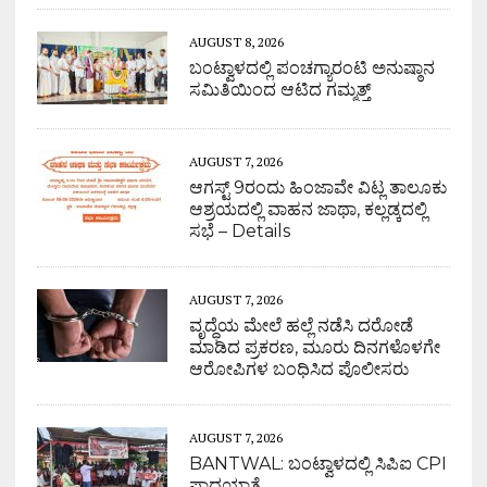
AUGUST 8, 2026
ಬಂಟ್ವಾಳದಲ್ಲಿ ಪಂಚಗ್ಯಾರಂಟಿ ಅನುಷ್ಠಾನ
ಸಮಿತಿಯಿಂದ ಆಟಿದ ಗಮ್ಮತ್ತ್
AUGUST 7, 2026
ಆಗಸ್ಟ್ 9ರಂದು ಹಿಂಜಾವೇ ವಿಟ್ಲ ತಾಲೂಕು
ಆಶ್ರಯದಲ್ಲಿ ವಾಹನ ಜಾಥಾ, ಕಲ್ಲಡ್ಕದಲ್ಲಿ
ಸಭೆ – Details
AUGUST 7, 2026
ವೃದ್ಧೆಯ ಮೇಲೆ ಹಲ್ಲೆ ನಡೆಸಿ ದರೋಡೆ
ಮಾಡಿದ ಪ್ರಕರಣ, ಮೂರು ದಿನಗಳೊಳಗೇ
ಆರೋಪಿಗಳ ಬಂಧಿಸಿದ ಪೊಲೀಸರು
AUGUST 7, 2026
BANTWAL: ಬಂಟ್ವಾಳದಲ್ಲಿ ಸಿಪಿಐ CPI
ಪಾದಯಾತ್ರೆ