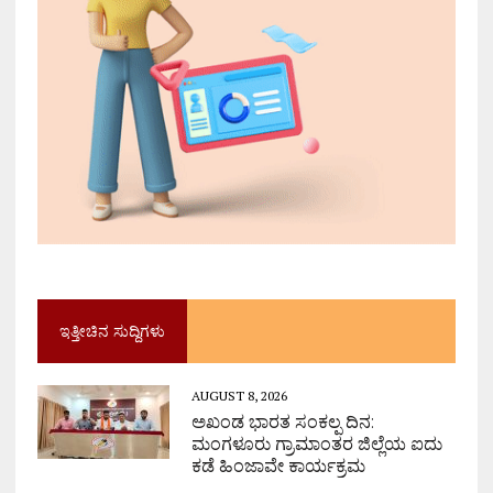
ಇತ್ತೀಚಿನ ಸುದ್ದಿಗಳು
AUGUST 8, 2026
ಅಖಂಡ ಭಾರತ ಸಂಕಲ್ಪ ದಿನ:
ಮಂಗಳೂರು ಗ್ರಾಮಾಂತರ ಜಿಲ್ಲೆಯ ಐದು
ಕಡೆ ಹಿಂಜಾವೇ ಕಾರ್ಯಕ್ರಮ