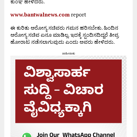
ಕುಂಞ ಹೇಳಿದರು.
www.bantwalnews.com
report
ಈ ಕುರಿತು ಆರೋಗ್ಯ ಸಚಿವರು ಗಮನ ಹರಿಸಬೇಕು. ಹಿಂದಿನ
ಆರೋಗ್ಯ ಸಚಿವ ಏನೂ ಮಾಡಿಲ್ಲ. ಇದಕ್ಕೆ ಸ್ಪಂದಿಸದಿದ್ದರೆ ತೀವ್ರ
ಹೋರಾಟ ನಡೆಸಲಾಗುವುದು ಎಂದು ಅವರು ಹೇಳಿದರು.
ಜಾಹೀರಾತು