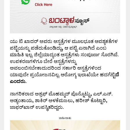
ಯು ಟಿ ಖಾದರ್ ಅವರು ಆಸ್ಪತ್ರೆಗಳ ಮೂಲಭೂತ ಆವಶ್ಯಕತೆಗಳ
ಪಟ್ಟಿಯನ್ನು ಪಡೆದುಕೊಂಡಿದ್ದು
,
ಆ ಪಟ್ಟಿ ಏನಾಗಿದೆ ಎಂಬ
ಮಾಹಿತಿ ಇಲ್ಲ. ಜಿಲ್ಲೆಯಾದ್ಯಂತ ಆಸ್ಪತ್ರೆಗಳು ಸಂಪೂರ್ಣ ಸೊರಗಿವೆ.
ಉಪಕರಣಗಳಿಗೂ ಬೇರೆ ಆಸ್ಪತ್ರೆಗಳನ್ನು
ಅವಲಂಬಿಸಬೇಕಾದುದರಿಂದ ಸರ್ಕಾರಿ ಆಸ್ಪತ್ರೆಗಳಿಂದ
ಯಾವುದೇ ಪ್ರಯೋಜನವಿಲ್ಲ. ಆರೋಗ್ಯ ಇಲಾಖೆಯೇ ಹದಗೆಟ್ಟಿ
ದೆ
ಎಂದರು.
ನಾಗರಿಕರಾದ ಅಶ್ರಫ್ ಮೊಹಮ್ಮದ್ ಪೊನ್ನೊಟ್ಟು
,
ಎಲ್.ಎನ್.
ಅಡ್ಯಂತಾಯ
,
ಶಾಕಿರ್ ಅಳಕೆಮಜಲು
,
ಹರೀಶ್ ಕೊಟ್ಟಾರಿ
,
ಜಾಫರ್‌ಖಾನ್ ಉಪಸ್ಥಿತರಿದ್ದರು.
ಜಾಹೀರಾತು