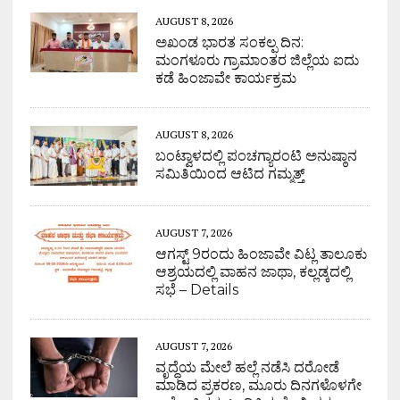
AUGUST 8, 2026
ಅಖಂಡ ಭಾರತ ಸಂಕಲ್ಪ ದಿನ:
ಮಂಗಳೂರು ಗ್ರಾಮಾಂತರ ಜಿಲ್ಲೆಯ ಐದು
ಕಡೆ ಹಿಂಜಾವೇ ಕಾರ್ಯಕ್ರಮ
AUGUST 8, 2026
ಬಂಟ್ವಾಳದಲ್ಲಿ ಪಂಚಗ್ಯಾರಂಟಿ ಅನುಷ್ಠಾನ
ಸಮಿತಿಯಿಂದ ಆಟಿದ ಗಮ್ಮತ್ತ್
AUGUST 7, 2026
ಆಗಸ್ಟ್ 9ರಂದು ಹಿಂಜಾವೇ ವಿಟ್ಲ ತಾಲೂಕು
ಆಶ್ರಯದಲ್ಲಿ ವಾಹನ ಜಾಥಾ, ಕಲ್ಲಡ್ಕದಲ್ಲಿ
ಸಭೆ – Details
AUGUST 7, 2026
ವೃದ್ಧೆಯ ಮೇಲೆ ಹಲ್ಲೆ ನಡೆಸಿ ದರೋಡೆ
ಮಾಡಿದ ಪ್ರಕರಣ, ಮೂರು ದಿನಗಳೊಳಗೇ