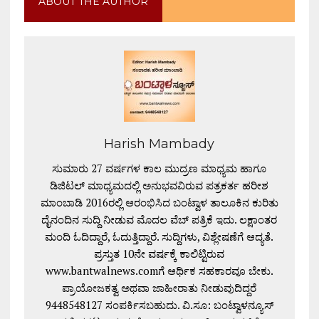
ABOUT THE AUTHOR
Harish Mambady
ಸುಮಾರು 27 ವರ್ಷಗಳ ಕಾಲ ಮುದ್ರಣ ಮಾಧ್ಯಮ ಹಾಗೂ
ಡಿಜಿಟಲ್ ಮಾಧ್ಯಮದಲ್ಲಿ ಅನುಭವವಿರುವ ಪತ್ರಕರ್ತ ಹರೀಶ
ಮಾಂಬಾಡಿ 2016ರಲ್ಲಿ ಆರಂಭಿಸಿದ ಬಂಟ್ವಾಳ ತಾಲೂಕಿನ ಕುರಿತು
ದೈನಂದಿನ ಸುದ್ದಿ ನೀಡುವ ಮೊದಲ ವೆಬ್ ಪತ್ರಿಕೆ ಇದು. ಲಕ್ಷಾಂತರ
ಮಂದಿ ಓದಿದ್ದಾರೆ, ಓದುತ್ತಿದ್ದಾರೆ. ಸುದ್ದಿಗಳು, ವಿಶ್ಲೇಷಣೆಗೆ ಆದ್ಯತೆ.
ಪ್ರಸ್ತುತ 10ನೇ ವರ್ಷಕ್ಕೆ ಕಾಲಿಟ್ಟಿರುವ
www.bantwalnews.comಗೆ ಆರ್ಥಿಕ ಸಹಕಾರವೂ ಬೇಕು.
ಪ್ರಾಯೋಜಕತ್ವ ಅಥವಾ ಜಾಹೀರಾತು ನೀಡುವುದಿದ್ದರೆ
9448548127 ಸಂಪರ್ಕಿಸಬಹುದು. ವಿ.ಸೂ: ಬಂಟ್ವಾಳನ್ಯೂಸ್