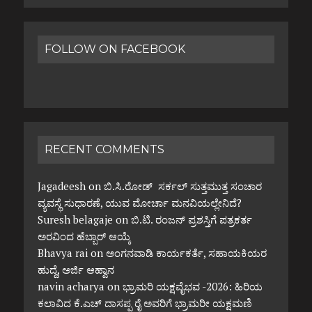
FOLLOW ON FACEBOOK
RECENT COMMENTS
Jagadeesh
on
ಬಿ.ಸಿ.ರೋಡ್ ಸರ್ಕಲ್ ಸುತ್ತಮುತ್ತ ಸಂಚಾರ
ವ್ಯವಸ್ಥೆ ಸುಧಾರಣೆ, ಯುವ ಮೋರ್ಚಾ ಮನವಿಯಲ್ಲೇನಿದೆ?
Suresh belagaje
on
ಬಿ.ಟಿ. ರಂಜನ್ ಪ್ರಶಸ್ತಿಗೆ ಪತ್ರಕರ್ತ
ಅರವಿಂದ ಹೆಬ್ಬಾರ್ ಆಯ್ಕೆ
Bhavya rai
on
ಅಂಗನವಾಡಿ ಕಾರ್ಯಕರ್ತೆ, ಸಹಾಯಕಿಯರ
ಹುದ್ದೆ, ಅರ್ಜಿ ಆಹ್ವಾನ
navin acharya
on
ಭ್ರಾಮರಿ ಯಕ್ಷವೈಭವ -2026: ಹಿರಿಯ
ಕಲಾವಿದ ಕೆ.ಎಚ್ ದಾಸಪ್ಪ ರೈ ಅವರಿಗೆ ಭ್ರಾಮರೀ ಯಕ್ಷಮಣಿ