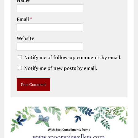
Email
*
Website
Notify me of follow-up comments by email.
Notify me of new posts by email.
A
l
t
e
r
n