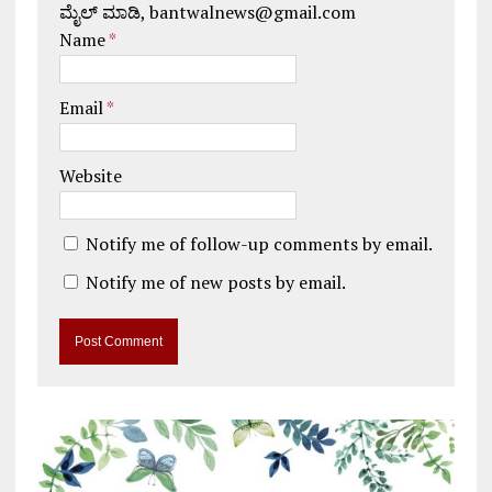
ಮೈಲ್ ಮಾಡಿ, bantwalnews@gmail.com
Name
*
Email
*
Website
Notify me of follow-up comments by email.
Notify me of new posts by email.
A
l
t
e
r