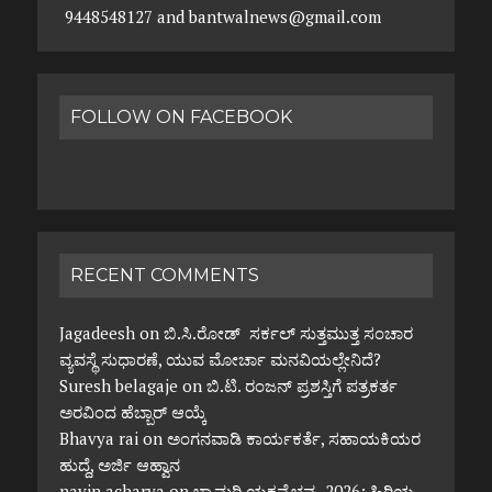
9448548127 and bantwalnews@gmail.com
FOLLOW ON FACEBOOK
RECENT COMMENTS
Jagadeesh
on
ಬಿ.ಸಿ.ರೋಡ್ ಸರ್ಕಲ್ ಸುತ್ತಮುತ್ತ ಸಂಚಾರ
ವ್ಯವಸ್ಥೆ ಸುಧಾರಣೆ, ಯುವ ಮೋರ್ಚಾ ಮನವಿಯಲ್ಲೇನಿದೆ?
Suresh belagaje
on
ಬಿ.ಟಿ. ರಂಜನ್ ಪ್ರಶಸ್ತಿಗೆ ಪತ್ರಕರ್ತ
ಅರವಿಂದ ಹೆಬ್ಬಾರ್ ಆಯ್ಕೆ
Bhavya rai
on
ಅಂಗನವಾಡಿ ಕಾರ್ಯಕರ್ತೆ, ಸಹಾಯಕಿಯರ
ಹುದ್ದೆ, ಅರ್ಜಿ ಆಹ್ವಾನ
navin acharya
on
ಭ್ರಾಮರಿ ಯಕ್ಷವೈಭವ -2026: ಹಿರಿಯ