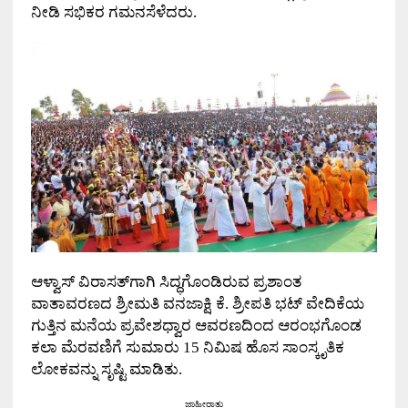
ನೀಡಿ ಸಭಿಕರ ಗಮನಸೆಳೆದರು.
ಆಳ್ವಾಸ್ ವಿರಾಸತ್‌ಗಾಗಿ ಸಿದ್ಧಗೊಂಡಿರುವ ಪ್ರಶಾಂತ
ವಾತಾವರಣದ ಶ್ರೀಮತಿ ವನಜಾಕ್ಷಿ ಕೆ. ಶ್ರೀಪತಿ ಭಟ್ ವೇದಿಕೆಯ
ಗುತ್ತಿನ ಮನೆಯ ಪ್ರವೇಶಧ್ವಾರ ಆವರಣದಿಂದ ಆರಂಭಗೊಂಡ
ಕಲಾ ಮೆರವಣಿಗೆ ಸುಮಾರು
15
ನಿಮಿಷ ಹೊಸ ಸಾಂಸ್ಕೃತಿಕ
ಲೋಕವನ್ನು ಸೃಷ್ಟಿ
ಮಾಡಿ
ತು.
ಜಾಹೀರಾತು