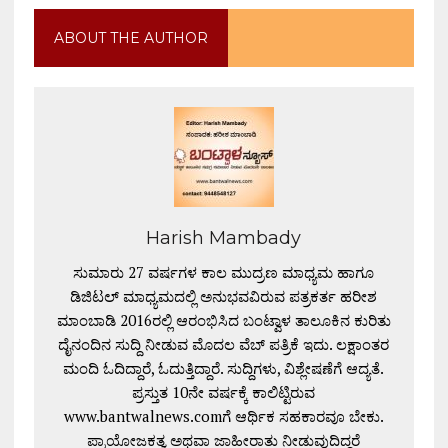
ABOUT THE AUTHOR
Harish Mambady
ಸುಮಾರು 27 ವರ್ಷಗಳ ಕಾಲ ಮುದ್ರಣ ಮಾಧ್ಯಮ ಹಾಗೂ
ಡಿಜಿಟಲ್ ಮಾಧ್ಯಮದಲ್ಲಿ ಅನುಭವವಿರುವ ಪತ್ರಕರ್ತ ಹರೀಶ
ಮಾಂಬಾಡಿ 2016ರಲ್ಲಿ ಆರಂಭಿಸಿದ ಬಂಟ್ವಾಳ ತಾಲೂಕಿನ ಕುರಿತು
ದೈನಂದಿನ ಸುದ್ದಿ ನೀಡುವ ಮೊದಲ ವೆಬ್ ಪತ್ರಿಕೆ ಇದು. ಲಕ್ಷಾಂತರ
ಮಂದಿ ಓದಿದ್ದಾರೆ, ಓದುತ್ತಿದ್ದಾರೆ. ಸುದ್ದಿಗಳು, ವಿಶ್ಲೇಷಣೆಗೆ ಆದ್ಯತೆ.
ಪ್ರಸ್ತುತ 10ನೇ ವರ್ಷಕ್ಕೆ ಕಾಲಿಟ್ಟಿರುವ
www.bantwalnews.comಗೆ ಆರ್ಥಿಕ ಸಹಕಾರವೂ ಬೇಕು.
ಪ್ರಾಯೋಜಕತ್ವ ಅಥವಾ ಜಾಹೀರಾತು ನೀಡುವುದಿದ್ದರೆ