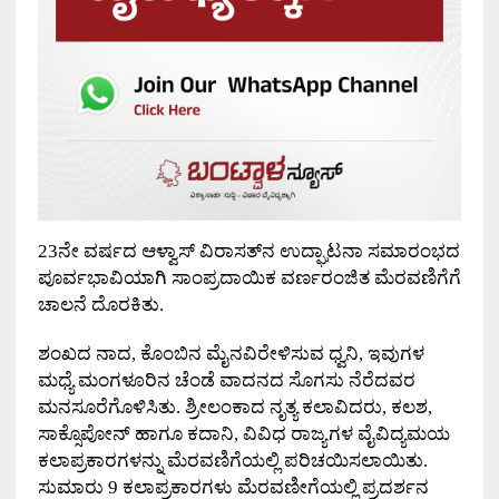
23
ನೇ ವರ್ಷದ ಆಳ್ವಾಸ್ ವಿರಾಸತ್‌ನ ಉದ್ಘಾಟನಾ ಸಮಾರಂಭದ
ಪೂರ್ವಭಾವಿಯಾಗಿ ಸಾಂಪ್ರದಾಯಿಕ ವರ್ಣರಂಜಿತ ಮೆರವಣಿಗೆಗೆ
ಚಾಲನೆ ದೊರಕಿತು.
ಶಂಖದ ನಾದ
,
ಕೊಂಬಿನ ಮೈನವಿರೇಳಿಸುವ ಧ್ವನಿ
,
ಇವುಗಳ
ಮಧ್ಯೆ ಮಂಗಳೂರಿನ ಚೆಂಡೆ ವಾದನದ ಸೊಗಸು ನೆರೆದವರ
ಮನಸೂರೆಗೊಳಿಸಿತು. ಶ್ರೀಲಂಕಾದ ನೃತ್ಯ ಕಲಾವಿದರು
,
ಕಲಶ
,
ಸಾಕ್ಸೊಪೋನ್ ಹಾಗೂ ಕದಾನಿ
,
ವಿವಿಧ ರಾಜ್ಯಗಳ ವೈವಿದ್ಯಮಯ
ಕಲಾಪ್ರಕಾರಗಳನ್ನು ಮೆರವಣಿಗೆಯಲ್ಲಿ ಪರಿಚಯಿಸಲಾಯಿತು.
ಸುಮಾರು
9
ಕಲಾಪ್ರಕಾರಗಳು ಮೆರವಣೀಗೆಯಲ್ಲಿ ಪ್ರದರ್ಶನ