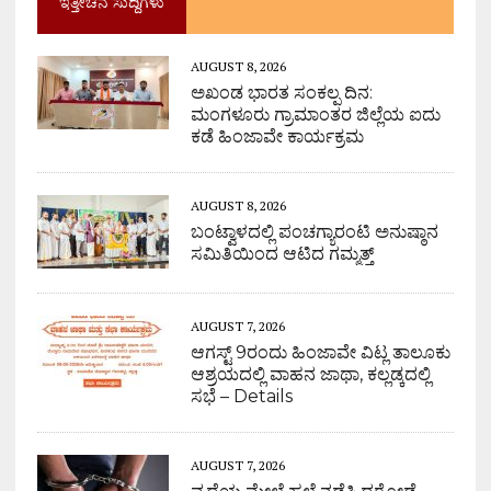
ಇತ್ತೀಚಿನ ಸುದ್ದಿಗಳು
AUGUST 8, 2026
ಅಖಂಡ ಭಾರತ ಸಂಕಲ್ಪ ದಿನ:
ಮಂಗಳೂರು ಗ್ರಾಮಾಂತರ ಜಿಲ್ಲೆಯ ಐದು
ಕಡೆ ಹಿಂಜಾವೇ ಕಾರ್ಯಕ್ರಮ
AUGUST 8, 2026
ಬಂಟ್ವಾಳದಲ್ಲಿ ಪಂಚಗ್ಯಾರಂಟಿ ಅನುಷ್ಠಾನ
ಸಮಿತಿಯಿಂದ ಆಟಿದ ಗಮ್ಮತ್ತ್
AUGUST 7, 2026
ಆಗಸ್ಟ್ 9ರಂದು ಹಿಂಜಾವೇ ವಿಟ್ಲ ತಾಲೂಕು
ಆಶ್ರಯದಲ್ಲಿ ವಾಹನ ಜಾಥಾ, ಕಲ್ಲಡ್ಕದಲ್ಲಿ
ಸಭೆ – Details
AUGUST 7, 2026