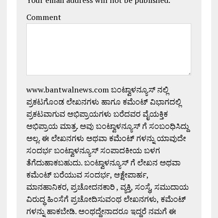
Your email address will not be published.
Comment
www.bantwalnews.com ಬಂಟ್ವಾಳನ್ಯೂಸ್ ನಲ್ಲಿ
ಪ್ರಕಟಗೊಂಡ ಲೇಖನಗಳು ಹಾಗೂ ಕಮೆಂಟ್ ವಿಭಾಗದಲ್ಲಿ
ಪ್ರಕಟವಾಗುವ ಅಭಿಪ್ರಾಯಗಳು ಬರೆದವರ ವೈಯಕ್ತಿಕ
ಅಭಿಪ್ರಾಯ ಮಾತ್ರ. ಅವು ಬಂಟ್ವಾಳನ್ಯೂಸ್ ಗೆ ಸಂಬಂಧಿಸಿದ್ದು
ಅಲ್ಲ. ಈ ಲೇಖನಗಳು ಅಥವಾ ಕಮೆಂಟ್ ಗಳನ್ನು ಯಾವುದೇ
ಸಂದರ್ಭ ಬಂಟ್ವಾಳನ್ಯೂಸ್ ಸಂಪಾದಕೀಯ ಬಳಗ
ತೆಗೆದುಹಾಕಬಹುದು. ಬಂಟ್ವಾಳನ್ಯೂಸ್ ಗೆ ಲೇಖನ ಅಥವಾ
ಕಮೆಂಟ್ ಬರೆಯುವ ಸಂದರ್ಭ, ಆಕ್ಷೇಪಾರ್ಹ,
ಮಾನಹಾನಿಕರ, ಪ್ರಚೋದನಕಾರಿ , ವ್ಯಕ್ತಿ, ಸಂಸ್ಥೆ, ಸಮುದಾಯ
ವಿರುದ್ಧ ಹಿಂಸೆಗೆ ಪ್ರಚೋದಿಸುವಂಥ ಲೇಖನಗಳು, ಕಮೆಂಟ್
ಗಳನ್ನು ಹಾಕಬೇಡಿ. ಅಂಥದ್ದೇನಾದರೂ ಇದ್ದರೆ ನಮಗೆ ಈ