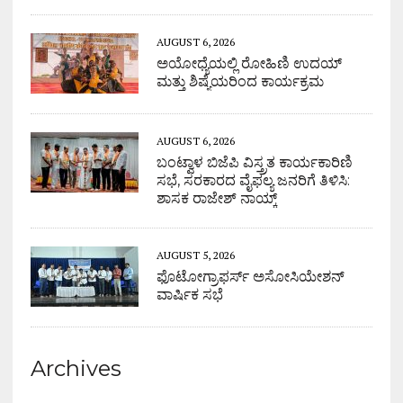
AUGUST 6, 2026
ಅಯೋಧ್ಯೆಯಲ್ಲಿ ರೋಹಿಣಿ ಉದಯ್
ಮತ್ತು ಶಿಷ್ಯೆಯರಿಂದ ಕಾರ್ಯಕ್ರಮ
AUGUST 6, 2026
ಬಂಟ್ವಾಳ ಬಿಜೆಪಿ ವಿಸ್ತ್ರತ ಕಾರ್ಯಕಾರಿಣಿ
ಸಭೆ, ಸರಕಾರದ ವೈಫಲ್ಯ ಜನರಿಗೆ ತಿಳಿಸಿ:
ಶಾಸಕ ರಾಜೇಶ್ ನಾಯ್ಕ್
AUGUST 5, 2026
ಫೊಟೋಗ್ರಾಫರ್ಸ್ ಅಸೋಸಿಯೇಶನ್
ವಾರ್ಷಿಕ ಸಭೆ
Archives