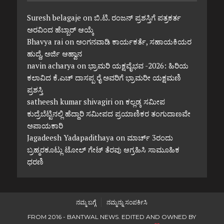
Suresh belagaje
on
ಬಿ.ಟಿ. ರಂಜನ್ ಪ್ರಶಸ್ತಿಗೆ ಪತ್ರಕರ್ತ
ಅರವಿಂದ ಹೆಬ್ಬಾರ್ ಆಯ್ಕೆ
Bhavya rai
on
ಅಂಗನವಾಡಿ ಕಾರ್ಯಕರ್ತೆ, ಸಹಾಯಕಿಯರ
ಹುದ್ದೆ, ಅರ್ಜಿ ಆಹ್ವಾನ
navin acharya
on
ಭ್ರಾಮರಿ ಯಕ್ಷವೈಭವ -2026: ಹಿರಿಯ
ಕಲಾವಿದ ಕೆ.ಎಚ್ ದಾಸಪ್ಪ ರೈ ಅವರಿಗೆ ಭ್ರಾಮರೀ ಯಕ್ಷಮಣಿ
ಪ್ರಶಸ್ತಿ
satheesh kumar shivagiri
on
ಕಲ್ಲಡ್ಕ ಸಮೀಪ
ಕುದ್ರೆಬೆಟ್ಟಿನಲ್ಲಿ ಹೆದ್ದಾರಿ ಸಮೀಪದ ಪ್ರಯಾಣಿಕರ ತಂಗುದಾಣವೇ
ಅಪಾಯಕಾರಿ
Jagadeesh Yadapadithaya
on
ಮಾರ್ಚ್ 3ರಂದು
ಬ್ರಹ್ಮರಕೂಟ್ಲು ಟೋಲ್ ಗೇಟ್ ತೆರವು ಆಗ್ರಹಿಸಿ ಸಾಮೂಹಿಕ
ಧರಣಿ
ನಮ್ಮ ಬಗ್ಗೆ
ನಮ್ಮನ್ನು ಸಂಪರ್ಕಿಸಿ
FROM 2016 - BANTWAL NEWS. EDITED AND OWNED BY