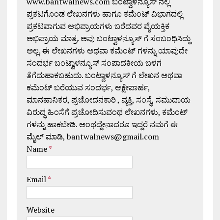
www.bantwalnews.com ಬಂಟ್ವಾಳನ್ಯೂಸ್ ನಲ್ಲಿ
ಪ್ರಕಟಗೊಂಡ ಲೇಖನಗಳು ಹಾಗೂ ಕಮೆಂಟ್ ವಿಭಾಗದಲ್ಲಿ
ಪ್ರಕಟವಾಗುವ ಅಭಿಪ್ರಾಯಗಳು ಬರೆದವರ ವೈಯಕ್ತಿಕ
ಅಭಿಪ್ರಾಯ ಮಾತ್ರ. ಅವು ಬಂಟ್ವಾಳನ್ಯೂಸ್ ಗೆ ಸಂಬಂಧಿಸಿದ್ದು
ಅಲ್ಲ. ಈ ಲೇಖನಗಳು ಅಥವಾ ಕಮೆಂಟ್ ಗಳನ್ನು ಯಾವುದೇ
ಸಂದರ್ಭ ಬಂಟ್ವಾಳನ್ಯೂಸ್ ಸಂಪಾದಕೀಯ ಬಳಗ
ತೆಗೆದುಹಾಕಬಹುದು. ಬಂಟ್ವಾಳನ್ಯೂಸ್ ಗೆ ಲೇಖನ ಅಥವಾ
ಕಮೆಂಟ್ ಬರೆಯುವ ಸಂದರ್ಭ, ಆಕ್ಷೇಪಾರ್ಹ,
ಮಾನಹಾನಿಕರ, ಪ್ರಚೋದನಕಾರಿ , ವ್ಯಕ್ತಿ, ಸಂಸ್ಥೆ, ಸಮುದಾಯ
ವಿರುದ್ಧ ಹಿಂಸೆಗೆ ಪ್ರಚೋದಿಸುವಂಥ ಲೇಖನಗಳು, ಕಮೆಂಟ್
ಗಳನ್ನು ಹಾಕಬೇಡಿ. ಅಂಥದ್ದೇನಾದರೂ ಇದ್ದರೆ ನಮಗೆ ಈ
ಮೈಲ್ ಮಾಡಿ, bantwalnews@gmail.com
Name
*
Email
*
Website