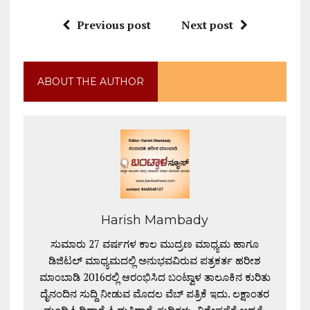
Previous post
Next post
ABOUT THE AUTHOR
Harish Mambady
ಸುಮಾರು 27 ವರ್ಷಗಳ ಕಾಲ ಮುದ್ರಣ ಮಾಧ್ಯಮ ಹಾಗೂ
ಡಿಜಿಟಲ್ ಮಾಧ್ಯಮದಲ್ಲಿ ಅನುಭವವಿರುವ ಪತ್ರಕರ್ತ ಹರೀಶ
ಮಾಂಬಾಡಿ 2016ರಲ್ಲಿ ಆರಂಭಿಸಿದ ಬಂಟ್ವಾಳ ತಾಲೂಕಿನ ಕುರಿತು
ದೈನಂದಿನ ಸುದ್ದಿ ನೀಡುವ ಮೊದಲ ವೆಬ್ ಪತ್ರಿಕೆ ಇದು. ಲಕ್ಷಾಂತರ