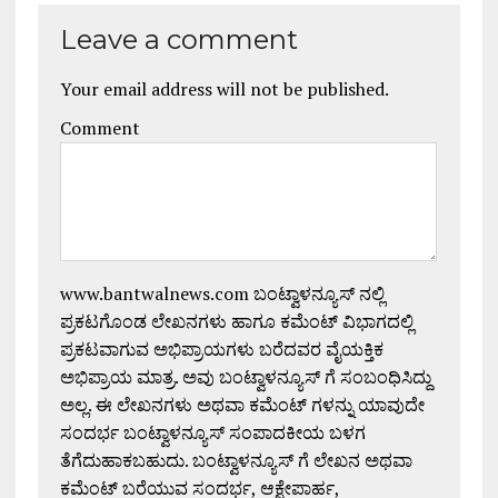
Leave a comment
Your email address will not be published.
Comment
www.bantwalnews.com ಬಂಟ್ವಾಳನ್ಯೂಸ್ ನಲ್ಲಿ
ಪ್ರಕಟಗೊಂಡ ಲೇಖನಗಳು ಹಾಗೂ ಕಮೆಂಟ್ ವಿಭಾಗದಲ್ಲಿ
ಪ್ರಕಟವಾಗುವ ಅಭಿಪ್ರಾಯಗಳು ಬರೆದವರ ವೈಯಕ್ತಿಕ
ಅಭಿಪ್ರಾಯ ಮಾತ್ರ. ಅವು ಬಂಟ್ವಾಳನ್ಯೂಸ್ ಗೆ ಸಂಬಂಧಿಸಿದ್ದು
ಅಲ್ಲ. ಈ ಲೇಖನಗಳು ಅಥವಾ ಕಮೆಂಟ್ ಗಳನ್ನು ಯಾವುದೇ
ಸಂದರ್ಭ ಬಂಟ್ವಾಳನ್ಯೂಸ್ ಸಂಪಾದಕೀಯ ಬಳಗ
ತೆಗೆದುಹಾಕಬಹುದು. ಬಂಟ್ವಾಳನ್ಯೂಸ್ ಗೆ ಲೇಖನ ಅಥವಾ
ಕಮೆಂಟ್ ಬರೆಯುವ ಸಂದರ್ಭ, ಆಕ್ಷೇಪಾರ್ಹ,