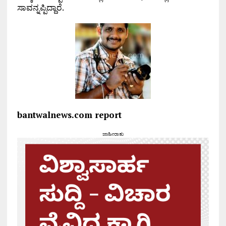
ಸಾವನ್ನಪ್ಪಿದ್ದಾರೆ.
bantwalnews.com report
ಜಾಹೀರಾತು