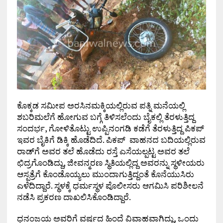
ಕೊಕ್ಕಡ ಸಮೀಪ ಅರಸಿನಮಕ್ಕಿಯಲ್ಲಿರುವ ಪತ್ನಿ ಮನೆಯಲ್ಲಿ
ಶಬರಿಮಲೆಗೆ ಹೋಗುವ ಬಗ್ಗೆ ತಿಳಿಸಲೆಂದು ಬೈಕಲ್ಲಿ ತೆರಳುತ್ತಿದ್ದ
ಸಂದರ್ಭ, ಗೋಳಿತೊಟ್ಟು ಉಪ್ಪಿನಂಗಡಿ ಕಡೆಗೆ ತೆರಳುತ್ತಿದ್ದ ಪಿಕಪ್
ಇವರ ಬೈಕಿಗೆ ಡಿಕ್ಕಿ ಹೊಡೆದಿದೆ. ಪಿಕಪ್ ವಾಹನದ ಬದಿಯಲ್ಲಿರುವ
ರಾಡ್‌ಗೆ ಅವರ ತಲೆ ಹೊಡೆದು ರಸ್ತೆ ಎಸೆಯಲ್ಪಟ್ಟ ಅವರ ತಲೆ
ಛಿದ್ರಗೊಂಡಿದ್ದು, ಜೀವನ್ಮರಣ ಸ್ಥಿತಿಯಲ್ಲಿದ್ದ ಅವರನ್ನು ಸ್ಥಳೀಯರು
ಆಸ್ಪತ್ರೆಗೆ ಕೊಂಡೊಯ್ಯಲು ಮುಂದಾಗುತ್ತಿದ್ದಂತೆ ಕೊನೆಯುಸಿರು
ಎಳೆದಿದ್ದಾರೆ. ಸ್ಥಳಕ್ಕೆ ಧರ್ಮಸ್ಥಳ ಪೊಲೀಸರು ಆಗಮಿಸಿ ಪರಿಶೀಲನೆ
ನಡೆಸಿ ಪ್ರಕರಣ ದಾಖಲಿಸಿಕೊಂಡಿದ್ದಾರೆ.
ಧನಂಜಯ ಅವರಿಗೆ ವರ್ಷದ ಹಿಂದೆ ವಿವಾಹವಾಗಿದ್ದು, ಒಂದು