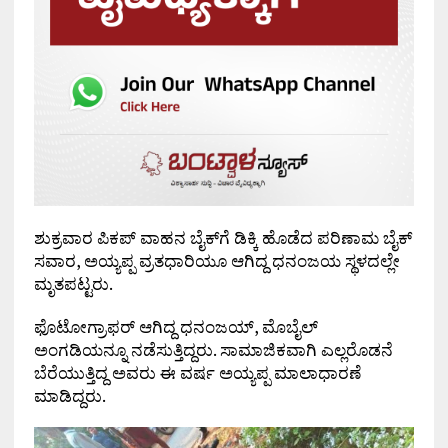
ಶುಕ್ರವಾರ ಪಿಕಪ್ ವಾಹನ ಬೈಕ್‌ಗೆ ಡಿಕ್ಕಿ ಹೊಡೆದ ಪರಿಣಾಮ ಬೈಕ್
ಸವಾರ, ಅಯ್ಯಪ್ಪ ವ್ರತಧಾರಿಯೂ ಆಗಿದ್ದ ಧನಂಜಯ ಸ್ಥಳದಲ್ಲೇ
ಮೃತಪಟ್ಟರು.
ಫೊಟೋಗ್ರಾಫರ್ ಆಗಿದ್ದ ಧನಂಜಯ್, ಮೊಬೈಲ್
ಅಂಗಡಿಯನ್ನೂ ನಡೆಸುತ್ತಿದ್ದರು. ಸಾಮಾಜಿಕವಾಗಿ ಎಲ್ಲರೊಡನೆ
ಬೆರೆಯುತ್ತಿದ್ದ ಅವರು ಈ ವರ್ಷ ಅಯ್ಯಪ್ಪ ಮಾಲಾಧಾರಣೆ
ಮಾಡಿದ್ದರು.