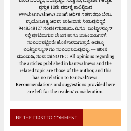
ಮಂದಿ ಓದಿದ್ದಾರೆ, ಓದುತ್ತಿದ್ದಾರೆ. ಸುದ್ದಿಗಳು, ವಿಶ್ಲೇಷಣೆಗೆ ಆದ್ಯತೆ.
ಪ್ರಸ್ತುತ 10ನೇ ವರ್ಷಕ್ಕೆ ಕಾಲಿಟ್ಟಿರುವ
www.bantwalnews.comಗೆ ಆರ್ಥಿಕ ಸಹಕಾರವೂ ಬೇಕು.
ಪ್ರಾಯೋಜಕತ್ವ ಅಥವಾ ಜಾಹೀರಾತು ನೀಡುವುದಿದ್ದರೆ
9448548127 ಸಂಪರ್ಕಿಸಬಹುದು. ವಿ.ಸೂ: ಬಂಟ್ವಾಳನ್ಯೂಸ್
ನಲ್ಲಿ ಪ್ರಕಟವಾಗುವ ಲೇಖನ ಹಾಗೂ ಜಾಹೀರಾತುಗಳಿಗೆ
ಸಂಬಂಧಪಟ್ಟವರೇ ಹೊಣೆಗಾರರಾಗುತ್ತಾರೆ. ಅದಕ್ಕೂ
ಬಂಟ್ವಾಳನ್ಯೂಸ್ ಗೂ ಸಂಬಂಧವಿರುವುದಿಲ್ಲ. --- ಹರೀಶ
ಮಾಂಬಾಡಿ, ಸಂಪಾದಕNOTE: : All opinions regarding
the articles published in bantwalnews and the
related topic are those of the author, and this
has no relation to BantwalNews.
Recommendations and suggestions provided here
are left for the readers' consideration.
BE THE FIRST TO COMMENT