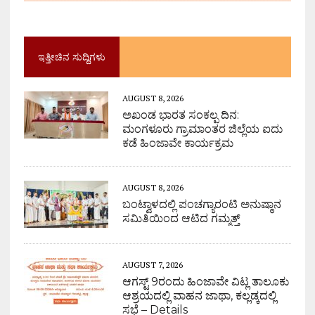
ಇತ್ತೀಚಿನ ಸುದ್ದಿಗಳು
AUGUST 8, 2026
ಅಖಂಡ ಭಾರತ ಸಂಕಲ್ಪ ದಿನ:
ಮಂಗಳೂರು ಗ್ರಾಮಾಂತರ ಜಿಲ್ಲೆಯ ಐದು
ಕಡೆ ಹಿಂಜಾವೇ ಕಾರ್ಯಕ್ರಮ
AUGUST 8, 2026
ಬಂಟ್ವಾಳದಲ್ಲಿ ಪಂಚಗ್ಯಾರಂಟಿ ಅನುಷ್ಠಾನ
ಸಮಿತಿಯಿಂದ ಆಟಿದ ಗಮ್ಮತ್ತ್
AUGUST 7, 2026
ಆಗಸ್ಟ್ 9ರಂದು ಹಿಂಜಾವೇ ವಿಟ್ಲ ತಾಲೂಕು
ಆಶ್ರಯದಲ್ಲಿ ವಾಹನ ಜಾಥಾ, ಕಲ್ಲಡ್ಕದಲ್ಲಿ
ಸಭೆ – Details