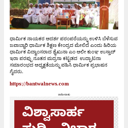
ಧಾರ್ಮಿಕ ನಾಯಕರ ಆದರ್ಶ ಪರಂಪರೆಯನ್ನು ಉಳಿಸಿ ಬೆಳೆಸುವ
ಜವಾಬ್ಧಾರಿ ಧಾರ್ಮಿಕ ಶಿಕ್ಷಣ ಕೇಂದ್ರದ ಮೇಲಿದೆ ಎಂದು ಹಿರಿಯ
ಧಾರ್ಮಿಕ ವಿದ್ವಾಂಸರಾದ ಶೈಖುನಾ ಎಂ ಆಲೀ ಕುಂಞ ಉಸ್ತಾದ್
ಇರಾ ಪರಪ್ಪು ನೂತನ ಮದ್ರಸಾ ಕಟ್ಟಡದ ಉದ್ಘಾಟನಾ
ಸಮಾರಂಭದ ಅಧ್ಯಕ್ಷತೆಯನ್ನು ವಹಿಸಿ ಧಾರ್ಮಿಕ ಪ್ರಭಾಷನ
ಗೈದರು.
https://bantwalnews.com
ಜಾಹೀರಾತು