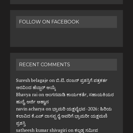
FOLLOW ON FACEBOOK
RECENT COMMENTS
Suresh belagaje
on
ಬಿ.ಟಿ. ರಂಜನ್ ಪ್ರಶಸ್ತಿಗೆ ಪತ್ರಕರ್ತ
ಅರವಿಂದ ಹೆಬ್ಬಾರ್ ಆಯ್ಕೆ
Bhavya rai
on
ಅಂಗನವಾಡಿ ಕಾರ್ಯಕರ್ತೆ, ಸಹಾಯಕಿಯರ
ಹುದ್ದೆ, ಅರ್ಜಿ ಆಹ್ವಾನ
navin acharya
on
ಭ್ರಾಮರಿ ಯಕ್ಷವೈಭವ -2026: ಹಿರಿಯ
ಕಲಾವಿದ ಕೆ.ಎಚ್ ದಾಸಪ್ಪ ರೈ ಅವರಿಗೆ ಭ್ರಾಮರೀ ಯಕ್ಷಮಣಿ
ಪ್ರಶಸ್ತಿ
satheesh kumar shivagiri
on
ಕಲ್ಲಡ್ಕ ಸಮೀಪ