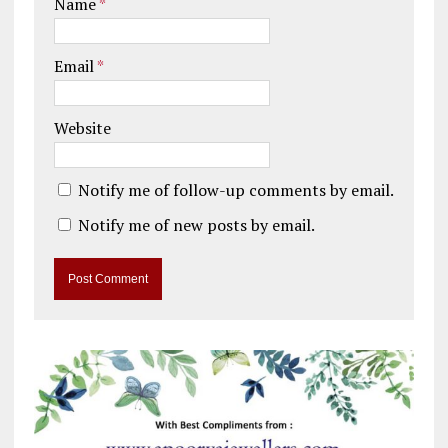
Name
*
Email
*
Website
Notify me of follow-up comments by email.
Notify me of new posts by email.
A
l
t
e
r
n