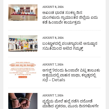
AUGUST 8, 2026
ಅಖಂಡ ಭಾರತ ಸಂಕಲ್ಪ ದಿನ:
ಮಂಗಳೂರು ಗ್ರಾಮಾಂತರ ಜಿಲ್ಲೆಯ ಐದು
ಕಡೆ ಹಿಂಜಾವೇ ಕಾರ್ಯಕ್ರಮ
AUGUST 8, 2026
ಬಂಟ್ವಾಳದಲ್ಲಿ ಪಂಚಗ್ಯಾರಂಟಿ ಅನುಷ್ಠಾನ
ಸಮಿತಿಯಿಂದ ಆಟಿದ ಗಮ್ಮತ್ತ್
AUGUST 7, 2026
ಆಗಸ್ಟ್ 9ರಂದು ಹಿಂಜಾವೇ ವಿಟ್ಲ ತಾಲೂಕು
ಆಶ್ರಯದಲ್ಲಿ ವಾಹನ ಜಾಥಾ, ಕಲ್ಲಡ್ಕದಲ್ಲಿ
ಸಭೆ – Details
AUGUST 7, 2026
ವೃದ್ಧೆಯ ಮೇಲೆ ಹಲ್ಲೆ ನಡೆಸಿ ದರೋಡೆ
ಮಾಡಿದ ಪ್ರಕರಣ, ಮೂರು ದಿನಗಳೊಳಗೇ