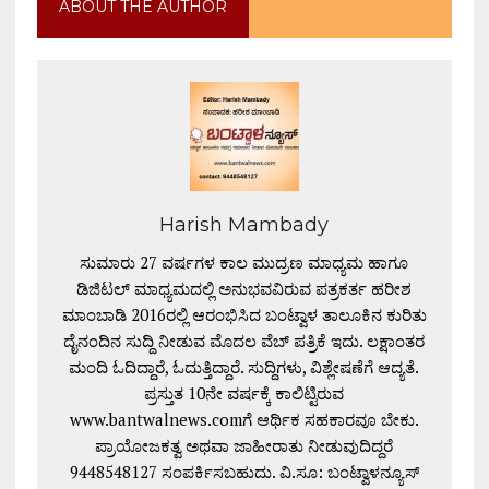
ABOUT THE AUTHOR
Harish Mambady
ಸುಮಾರು 27 ವರ್ಷಗಳ ಕಾಲ ಮುದ್ರಣ ಮಾಧ್ಯಮ ಹಾಗೂ
ಡಿಜಿಟಲ್ ಮಾಧ್ಯಮದಲ್ಲಿ ಅನುಭವವಿರುವ ಪತ್ರಕರ್ತ ಹರೀಶ
ಮಾಂಬಾಡಿ 2016ರಲ್ಲಿ ಆರಂಭಿಸಿದ ಬಂಟ್ವಾಳ ತಾಲೂಕಿನ ಕುರಿತು
ದೈನಂದಿನ ಸುದ್ದಿ ನೀಡುವ ಮೊದಲ ವೆಬ್ ಪತ್ರಿಕೆ ಇದು. ಲಕ್ಷಾಂತರ
ಮಂದಿ ಓದಿದ್ದಾರೆ, ಓದುತ್ತಿದ್ದಾರೆ. ಸುದ್ದಿಗಳು, ವಿಶ್ಲೇಷಣೆಗೆ ಆದ್ಯತೆ.
ಪ್ರಸ್ತುತ 10ನೇ ವರ್ಷಕ್ಕೆ ಕಾಲಿಟ್ಟಿರುವ
www.bantwalnews.comಗೆ ಆರ್ಥಿಕ ಸಹಕಾರವೂ ಬೇಕು.
ಪ್ರಾಯೋಜಕತ್ವ ಅಥವಾ ಜಾಹೀರಾತು ನೀಡುವುದಿದ್ದರೆ
9448548127 ಸಂಪರ್ಕಿಸಬಹುದು. ವಿ.ಸೂ: ಬಂಟ್ವಾಳನ್ಯೂಸ್