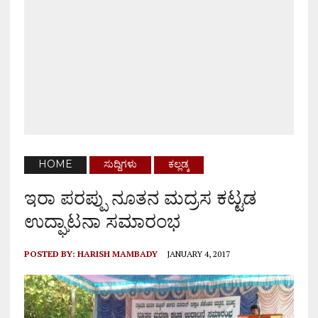
HOME
ಸುದ್ದಿಗಳು
ಕಲ್ಲಡ್ಕ
ಇರಾ ಪರಪ್ಪು ನೂತನ ಮದ್ರಸ ಕಟ್ಟಡ
ಉದ್ಘಾಟನಾ ಸಮಾರಂಭ
POSTED BY:
HARISH MAMBADY
JANUARY 4, 2017