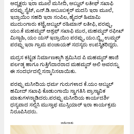
ಅದ್ಯಕ್ಷರು ಇರಾ ಮೂಲೆ ಮಸೀದಿ, ಅಬ್ದುಲ್ ಲತೀಫ್ ಸಖಾಫಿ
ಪರಪ್ಪು ಸೈಟ್, ಎನ್.ಡಿ.ಅಬೂಬಕ್ಕರ್ ಮದನಿ ಇರಾ ಮೂಲೆ,
ಇಬ್ರಾಯಿಂ ಸಹದಿ ಇರಾ ಸಂಪಿಲ, ಹೈದರ್ ಹಿಮಾಮಿ
ಮುದುಂಗಾರು ಕಟ್ಟೆ,ಅಬ್ದುಲ್ ರಹಿಮಾನ್ ಲತೀಫಿ, ಪರಪ್ಪು,
ಯಂ.ಕೆ ಮಹಮ್ಮದ್ ಅಶ್ರಫ್ ಸಖಾಫಿ ಮುರ, ಮಹಮ್ಮದ್ ರಫೀಖ್
ಮಿಸ್ಬಾಹಿ, ಯಂ ಯಸ್ ಇಬ್ರಾಯಿಂ ಪರಪ್ಪು, ಯಂ.ಬ್ಥ್ಭಿ ಉಮ್ಮರ್
ಪರಪ್ಪು ಇರಾ ಗ್ರಾಮ ಪಂಚಾಯತ್ ಸದಸ್ಯರು ಉಪಸ್ಥಿತರಿದ್ದರು.
ಮದ್ರಸ ಕಟ್ಟಡ ನಿರ್ಮಾಣಕ್ಕಾಗಿ ಶ್ರಮಿಸಿದ ಪಿ ಮಹಮ್ಮದ್ ಹಾಜಿ
ಪರ್ಲಡ್ಕ ಹಾಗೂ ಗುತ್ತಿಗೆದಾರರಾದ ಮಹಮ್ಮದ್ ಅಲಿ ಅವರನ್ನು
ಈ ಸಂದರ್ಭದಲ್ಲಿ ಸನ್ಮಾನಿಸಲಾಯಿತು.
ಪರಪ್ಪು ಮಸೀದಿಯ ಧರ್ಮ ಗುರುಗಳಾದ ಕೆ.ಯಂ ಅಬ್ದುಲ್
ಹಮೀದ್ ಸಖಾಫಿ ಕೊಡುಂಗಾಯಿ ಸ್ವಾಗತಿಸಿ ಪ್ರಾಸ್ಥಾವಿಕ
ಮಾತುಗಳನ್ನಾಡಿದರು.ಪರಪ್ಪು ಮಸೀದಿಯ ಕಾರ್ಯದರ್ಶಿ
ಧನ್ಯವಾದ ಸಲ್ಲಿಸಿ ಮುಸ್ತಾಫ ಮುಸ್ಲಿಯಾರ್ ಇರಾ ಕಾರ್ಯಕ್ರಮ
ನಿರೂಪಿಸಿದರು.
ಜಾಹೀರಾತು