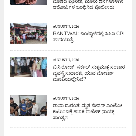
ಮಾಡಿದ ಪ್ರಕರಣ, ಮೂರು ದಿನಗಳೊಳಗೇ
ಆರೋಪಿಗಳ ಬಂಧಿಸಿದ ಪೊಲೀಸರು
AUGUST 7, 2026
BANTWAL: ಬಂಟ್ವಾಳದಲ್ಲಿ ಸಿಪಿಐ CPI
ಪಾದಯಾತ್ರೆ
AUGUST 7, 2026
ಬಿ.ಸಿ.ರೋಡ್ ಸರ್ಕಲ್ ಸುತ್ತಮುತ್ತ ಸಂಚಾರ
ವ್ಯವಸ್ಥೆ ಸುಧಾರಣೆ, ಯುವ ಮೋರ್ಚಾ
ಮನವಿಯಲ್ಲೇನಿದೆ?
AUGUST 7, 2026
ರಾಯಿ ದುರಂತ: ಮೃತ ಜೀವನ್ ಪಿಂಟೋ
ಕುಟುಂಬಕ್ಕೆ ಶಾಸಕ ರಾಜೇಶ್ ನಾಯ್ಕ್
ಸಾಂತ್ವನ