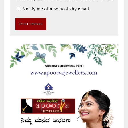
Notify me of new posts by email.
A
l
t
e
r
n
a
t
i
v
e
: