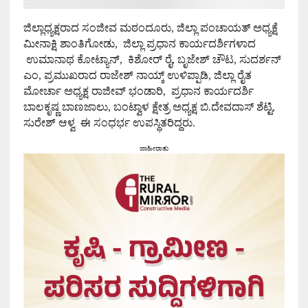
ಜಿಲ್ಲಾಧ್ಯಕ್ಷರಾದ ಸಂಜೀವ
ಮಠಂ
ದೂರು
,
ಜಿಲ್ಲಾ ಪಂಚಾಯತ್ ಅಧ್ಯಕ್ಷೆ
ಮೀನಾಕ್ಷಿ ಶಾಂತಿಗೋಡು
,
ಜಿಲ್ಲಾ ಪ್ರಧಾನ ಕಾರ್ಯದರ್ಶಿಗಳಾದ
ಉಮಾನಾಥ ಕೋಟ್ಯಾನ್
,
ಕಿಶೋರ್ ರೈ
,
ಬೃಜೇಶ್ ಚೌಟ
,
ಸುದರ್ಶನ್
ಎಂ
,
ಪ್ರಮುಖರಾದ ರಾಜೇಶ್ ನಾಯ್ಕ್ ಉಳಿಪ್ಪಾಡಿ
,
ಜಿಲ್ಲಾ ರೈತ
ಮೋರ್ಚಾ ಅಧ್ಯಕ್ಷ ರಾಜೀವ್ ಭಂಡಾರಿ
,
ಪ್ರಧಾನ ಕಾರ್ಯದರ್ಶಿ
ಬಾಲಕೃಷ್ಣ ಬಾಣಜಾಲು
,
ಬಂಟ್ವಾಳ ಕ್ಷೇತ್ರ ಅಧ್ಯಕ್ಷ ಬಿ.ದೇವದಾಸ್ ಶೆಟ್ಟಿ
,
ಸುರೇಶ್ ಆಳ್ವ ಈ ಸಂಧರ್ಭ ಉಪಸ್ಥಿತರಿದ್ದರು.
ಜಾಹೀರಾತು