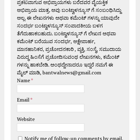
ಪ್ರಕಟವಾಗುವ ಅಭಿಪ್ರಾಯಗಳು ಬರೆದವರ ವೈಯಕ್ತಿಕ
ಅಭಿಪ್ರಾಯ ಮಾತ್ರ. ಅವು ಬಂಟ್ವಾಳನ್ಯೂಸ್ ಗೆ ಸಂಬಂಧಿಸಿದ್ದು
ಅಲ್ಲ. ಈ ಲೇಖನಗಳು ಅಥವಾ ಕಮೆಂಟ್ ಗಳನ್ನು ಯಾವುದೇ
ಸಂದರ್ಭ ಬಂಟ್ವಾಳನ್ಯೂಸ್ ಸಂಪಾದಕೀಯ ಬಳಗ
ತೆಗೆದುಹಾಕಬಹುದು. ಬಂಟ್ವಾಳನ್ಯೂಸ್ ಗೆ ಲೇಖನ ಅಥವಾ
ಕಮೆಂಟ್ ಬರೆಯುವ ಸಂದರ್ಭ, ಆಕ್ಷೇಪಾರ್ಹ,
ಮಾನಹಾನಿಕರ, ಪ್ರಚೋದನಕಾರಿ , ವ್ಯಕ್ತಿ, ಸಂಸ್ಥೆ, ಸಮುದಾಯ
ವಿರುದ್ಧ ಹಿಂಸೆಗೆ ಪ್ರಚೋದಿಸುವಂಥ ಲೇಖನಗಳು, ಕಮೆಂಟ್
ಗಳನ್ನು ಹಾಕಬೇಡಿ. ಅಂಥದ್ದೇನಾದರೂ ಇದ್ದರೆ ನಮಗೆ ಈ
ಮೈಲ್ ಮಾಡಿ, bantwalnews@gmail.com
Name
*
Email
*
Website
Notify me of follow-up comments by email.