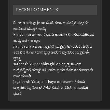
RECENT COMMENTS
Suresh belagaje
on
ಬಿ.ಟಿ. ರಂಜನ್ ಪ್ರಶಸ್ತಿಗೆ ಪತ್ರಕರ್ತ
ಅರವಿಂದ ಹೆಬ್ಬಾರ್ ಆಯ್ಕೆ
Bhavya rai
on
ಅಂಗನವಾಡಿ ಕಾರ್ಯಕರ್ತೆ, ಸಹಾಯಕಿಯರ
ಹುದ್ದೆ, ಅರ್ಜಿ ಆಹ್ವಾನ
navin acharya
on
ಭ್ರಾಮರಿ ಯಕ್ಷವೈಭವ -2026: ಹಿರಿಯ
ಕಲಾವಿದ ಕೆ.ಎಚ್ ದಾಸಪ್ಪ ರೈ ಅವರಿಗೆ ಭ್ರಾಮರೀ ಯಕ್ಷಮಣಿ
ಪ್ರಶಸ್ತಿ
satheesh kumar shivagiri
on
ಕಲ್ಲಡ್ಕ ಸಮೀಪ
ಕುದ್ರೆಬೆಟ್ಟಿನಲ್ಲಿ ಹೆದ್ದಾರಿ ಸಮೀಪದ ಪ್ರಯಾಣಿಕರ ತಂಗುದಾಣವೇ
ಅಪಾಯಕಾರಿ
Jagadeesh Yadapadithaya
on
ಮಾರ್ಚ್ 3ರಂದು
ಬ್ರಹ್ಮರಕೂಟ್ಲು ಟೋಲ್ ಗೇಟ್ ತೆರವು ಆಗ್ರಹಿಸಿ ಸಾಮೂಹಿಕ
ಧರಣಿ