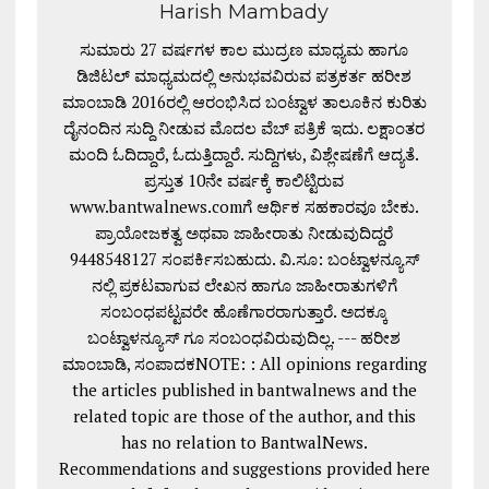
Harish Mambady
ಸುಮಾರು 27 ವರ್ಷಗಳ ಕಾಲ ಮುದ್ರಣ ಮಾಧ್ಯಮ ಹಾಗೂ
ಡಿಜಿಟಲ್ ಮಾಧ್ಯಮದಲ್ಲಿ ಅನುಭವವಿರುವ ಪತ್ರಕರ್ತ ಹರೀಶ
ಮಾಂಬಾಡಿ 2016ರಲ್ಲಿ ಆರಂಭಿಸಿದ ಬಂಟ್ವಾಳ ತಾಲೂಕಿನ ಕುರಿತು
ದೈನಂದಿನ ಸುದ್ದಿ ನೀಡುವ ಮೊದಲ ವೆಬ್ ಪತ್ರಿಕೆ ಇದು. ಲಕ್ಷಾಂತರ
ಮಂದಿ ಓದಿದ್ದಾರೆ, ಓದುತ್ತಿದ್ದಾರೆ. ಸುದ್ದಿಗಳು, ವಿಶ್ಲೇಷಣೆಗೆ ಆದ್ಯತೆ.
ಪ್ರಸ್ತುತ 10ನೇ ವರ್ಷಕ್ಕೆ ಕಾಲಿಟ್ಟಿರುವ
www.bantwalnews.comಗೆ ಆರ್ಥಿಕ ಸಹಕಾರವೂ ಬೇಕು.
ಪ್ರಾಯೋಜಕತ್ವ ಅಥವಾ ಜಾಹೀರಾತು ನೀಡುವುದಿದ್ದರೆ
9448548127 ಸಂಪರ್ಕಿಸಬಹುದು. ವಿ.ಸೂ: ಬಂಟ್ವಾಳನ್ಯೂಸ್
ನಲ್ಲಿ ಪ್ರಕಟವಾಗುವ ಲೇಖನ ಹಾಗೂ ಜಾಹೀರಾತುಗಳಿಗೆ
ಸಂಬಂಧಪಟ್ಟವರೇ ಹೊಣೆಗಾರರಾಗುತ್ತಾರೆ. ಅದಕ್ಕೂ
ಬಂಟ್ವಾಳನ್ಯೂಸ್ ಗೂ ಸಂಬಂಧವಿರುವುದಿಲ್ಲ. --- ಹರೀಶ
ಮಾಂಬಾಡಿ, ಸಂಪಾದಕNOTE: : All opinions regarding
the articles published in bantwalnews and the
related topic are those of the author, and this
has no relation to BantwalNews.
Recommendations and suggestions provided here