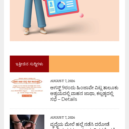
ಇತ್ತೀಚಿನ ಸುದ್ದಿಗಳು
AUGUST 7, 2026
ಆಗಸ್ಟ್ 9ರಂದು ಹಿಂಜಾವೇ ವಿಟ್ಲ ತಾಲೂಕು
ಆಶ್ರಯದಲ್ಲಿ ವಾಹನ ಜಾಥಾ, ಕಲ್ಲಡ್ಕದಲ್ಲಿ
ಸಭೆ – Details
AUGUST 7, 2026
ವೃದ್ಧೆಯ ಮೇಲೆ ಹಲ್ಲೆ ನಡೆಸಿ ದರೋಡೆ