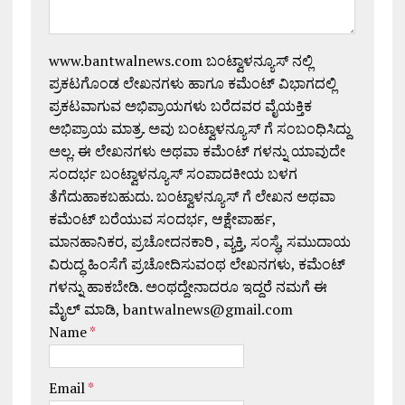
www.bantwalnews.com ಬಂಟ್ವಾಳನ್ಯೂಸ್ ನಲ್ಲಿ
ಪ್ರಕಟಗೊಂಡ ಲೇಖನಗಳು ಹಾಗೂ ಕಮೆಂಟ್ ವಿಭಾಗದಲ್ಲಿ
ಪ್ರಕಟವಾಗುವ ಅಭಿಪ್ರಾಯಗಳು ಬರೆದವರ ವೈಯಕ್ತಿಕ
ಅಭಿಪ್ರಾಯ ಮಾತ್ರ. ಅವು ಬಂಟ್ವಾಳನ್ಯೂಸ್ ಗೆ ಸಂಬಂಧಿಸಿದ್ದು
ಅಲ್ಲ. ಈ ಲೇಖನಗಳು ಅಥವಾ ಕಮೆಂಟ್ ಗಳನ್ನು ಯಾವುದೇ
ಸಂದರ್ಭ ಬಂಟ್ವಾಳನ್ಯೂಸ್ ಸಂಪಾದಕೀಯ ಬಳಗ
ತೆಗೆದುಹಾಕಬಹುದು. ಬಂಟ್ವಾಳನ್ಯೂಸ್ ಗೆ ಲೇಖನ ಅಥವಾ
ಕಮೆಂಟ್ ಬರೆಯುವ ಸಂದರ್ಭ, ಆಕ್ಷೇಪಾರ್ಹ,
ಮಾನಹಾನಿಕರ, ಪ್ರಚೋದನಕಾರಿ , ವ್ಯಕ್ತಿ, ಸಂಸ್ಥೆ, ಸಮುದಾಯ
ವಿರುದ್ಧ ಹಿಂಸೆಗೆ ಪ್ರಚೋದಿಸುವಂಥ ಲೇಖನಗಳು, ಕಮೆಂಟ್
ಗಳನ್ನು ಹಾಕಬೇಡಿ. ಅಂಥದ್ದೇನಾದರೂ ಇದ್ದರೆ ನಮಗೆ ಈ
ಮೈಲ್ ಮಾಡಿ, bantwalnews@gmail.com
Name
*
Email
*