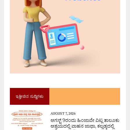
ಇತ್ತೀಚಿನ ಸುದ್ದಿಗಳು
AUGUST 7, 2026
ಆಗಸ್ಟ್ 9ರಂದು ಹಿಂಜಾವೇ ವಿಟ್ಲ ತಾಲೂಕು
ಆಶ್ರಯದಲ್ಲಿ ವಾಹನ ಜಾಥಾ, ಕಲ್ಲಡ್ಕದಲ್ಲಿ