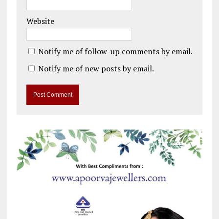
Website
Notify me of follow-up comments by email.
Notify me of new posts by email.
A
l
t
e
r
n
a
t
i