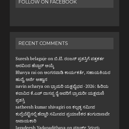
FOLLOW ON FACEBOOK
RECENT COMMENTS
Suresh belagaje
on
ಬಿ.ಟಿ. ರಂಜನ್ ಪ್ರಶಸ್ತಿಗೆ ಪತ್ರಕರ್ತ
ಅರವಿಂದ ಹೆಬ್ಬಾರ್ ಆಯ್ಕೆ
Bhavya rai
on
ಅಂಗನವಾಡಿ ಕಾರ್ಯಕರ್ತೆ, ಸಹಾಯಕಿಯರ
ಹುದ್ದೆ, ಅರ್ಜಿ ಆಹ್ವಾನ
navin acharya
on
ಭ್ರಾಮರಿ ಯಕ್ಷವೈಭವ -2026: ಹಿರಿಯ
ಕಲಾವಿದ ಕೆ.ಎಚ್ ದಾಸಪ್ಪ ರೈ ಅವರಿಗೆ ಭ್ರಾಮರೀ ಯಕ್ಷಮಣಿ
ಪ್ರಶಸ್ತಿ
satheesh kumar shivagiri
on
ಕಲ್ಲಡ್ಕ ಸಮೀಪ
ಕುದ್ರೆಬೆಟ್ಟಿನಲ್ಲಿ ಹೆದ್ದಾರಿ ಸಮೀಪದ ಪ್ರಯಾಣಿಕರ ತಂಗುದಾಣವೇ
ಅಪಾಯಕಾರಿ
Jagadeesh Yadapadithaya
on
ಮಾರ್ಚ್ 3ರಂದು