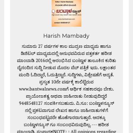
Harish Mambady
ಸುಮಾರು 27 ವರ್ಷಗಳ ಕಾಲ ಮುದ್ರಣ ಮಾಧ್ಯಮ ಹಾಗೂ
ಡಿಜಿಟಲ್ ಮಾಧ್ಯಮದಲ್ಲಿ ಅನುಭವವಿರುವ ಪತ್ರಕರ್ತ ಹರೀಶ
ಮಾಂಬಾಡಿ 2016ರಲ್ಲಿ ಆರಂಭಿಸಿದ ಬಂಟ್ವಾಳ ತಾಲೂಕಿನ ಕುರಿತು
ದೈನಂದಿನ ಸುದ್ದಿ ನೀಡುವ ಮೊದಲ ವೆಬ್ ಪತ್ರಿಕೆ ಇದು. ಲಕ್ಷಾಂತರ
ಮಂದಿ ಓದಿದ್ದಾರೆ, ಓದುತ್ತಿದ್ದಾರೆ. ಸುದ್ದಿಗಳು, ವಿಶ್ಲೇಷಣೆಗೆ ಆದ್ಯತೆ.
ಪ್ರಸ್ತುತ 10ನೇ ವರ್ಷಕ್ಕೆ ಕಾಲಿಟ್ಟಿರುವ
www.bantwalnews.comಗೆ ಆರ್ಥಿಕ ಸಹಕಾರವೂ ಬೇಕು.
ಪ್ರಾಯೋಜಕತ್ವ ಅಥವಾ ಜಾಹೀರಾತು ನೀಡುವುದಿದ್ದರೆ
9448548127 ಸಂಪರ್ಕಿಸಬಹುದು. ವಿ.ಸೂ: ಬಂಟ್ವಾಳನ್ಯೂಸ್
ನಲ್ಲಿ ಪ್ರಕಟವಾಗುವ ಲೇಖನ ಹಾಗೂ ಜಾಹೀರಾತುಗಳಿಗೆ
ಸಂಬಂಧಪಟ್ಟವರೇ ಹೊಣೆಗಾರರಾಗುತ್ತಾರೆ. ಅದಕ್ಕೂ
ಬಂಟ್ವಾಳನ್ಯೂಸ್ ಗೂ ಸಂಬಂಧವಿರುವುದಿಲ್ಲ. --- ಹರೀಶ
ಮಾಂಬಾಡಿ, ಸಂಪಾದಕNOTE: : All opinions regarding