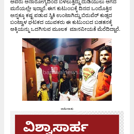
ಅವರು ಅನಾರೋಗ್ಯದಿಂದ ಬಳಲುತ್ತಿದ್ದು ದುಡಿಯುಲು ಆಗದೆ
ಮನೆಯಲ್ಲೇ ಇದ್ದಾರೆ. ಈಗ‌ ಕುಟುಂಬಕ್ಕೆ ದಿನದ ಒಂದೊತ್ತಿನ
ಅನ್ನಕ್ಕೂ ಕಷ್ಟ ಪಡುವ ಸ್ಥಿತಿ ಉಂಟಾಗಿದ್ದು ಬಿರುವೆರ್‌ ಕುಡ್ಲದ
ಬಂಟ್ವಾಳ ಘಟಕದ ಯುವಕರು ಈ ಕುಟುಂಬದ ಬಡತನಕ್ಕೆ
ಅಕ್ಕಿಯನ್ನು ಒದಗಿಸುವ ಮೂಲಕ ಮಾನವೀಯತೆ ಮೆರೆದಿದ್ದಾರೆ.
ಜಾಹೀರಾತು