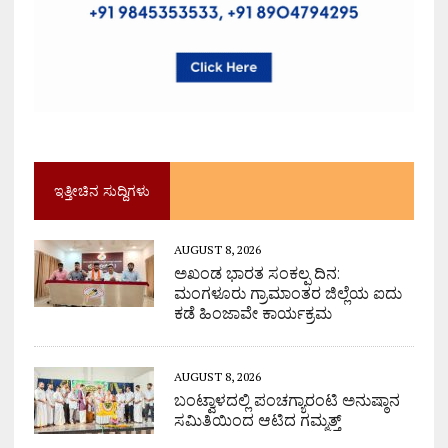
ಇತ್ತೀಚಿನ ಸುದ್ದಿಗಳು
AUGUST 8, 2026
ಅಖಂಡ ಭಾರತ ಸಂಕಲ್ಪ ದಿನ:
ಮಂಗಳೂರು ಗ್ರಾಮಾಂತರ ಜಿಲ್ಲೆಯ ಐದು
ಕಡೆ ಹಿಂಜಾವೇ ಕಾರ್ಯಕ್ರಮ
AUGUST 8, 2026
ಬಂಟ್ವಾಳದಲ್ಲಿ ಪಂಚಗ್ಯಾರಂಟಿ ಅನುಷ್ಠಾನ
ಸಮಿತಿಯಿಂದ ಆಟಿದ ಗಮ್ಮತ್ತ್