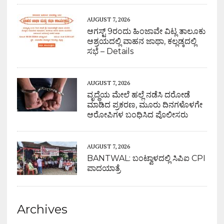
AUGUST 7, 2026
ಆಗಸ್ಟ್ 9ರಂದು ಹಿಂಜಾವೇ ವಿಟ್ಲ ತಾಲೂಕು
ಆಶ್ರಯದಲ್ಲಿ ವಾಹನ ಜಾಥಾ, ಕಲ್ಲಡ್ಕದಲ್ಲಿ
ಸಭೆ – Details
AUGUST 7, 2026
ವೃದ್ಧೆಯ ಮೇಲೆ ಹಲ್ಲೆ ನಡೆಸಿ ದರೋಡೆ
ಮಾಡಿದ ಪ್ರಕರಣ, ಮೂರು ದಿನಗಳೊಳಗೇ
ಆರೋಪಿಗಳ ಬಂಧಿಸಿದ ಪೊಲೀಸರು
AUGUST 7, 2026
BANTWAL: ಬಂಟ್ವಾಳದಲ್ಲಿ ಸಿಪಿಐ CPI
ಪಾದಯಾತ್ರೆ
Archives