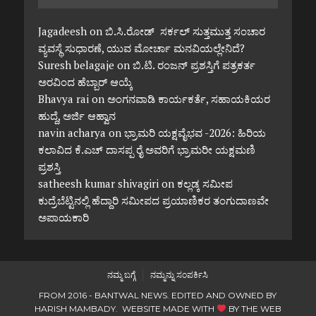
Jagadeesh
on
ಬಿ.ಸಿ.ರೋಡ್ ಸರ್ಕಲ್ ಸುತ್ತಮುತ್ತ ಸಂಚಾರ
ವ್ಯವಸ್ಥೆ ಸುಧಾರಣೆ, ಯುವ ಮೋರ್ಚಾ ಮನವಿಯಲ್ಲೇನಿದೆ?
Suresh belagaje
on
ಬಿ.ಟಿ. ರಂಜನ್ ಪ್ರಶಸ್ತಿಗೆ ಪತ್ರಕರ್ತ
ಅರವಿಂದ ಹೆಬ್ಬಾರ್ ಆಯ್ಕೆ
Bhavya rai
on
ಅಂಗನವಾಡಿ ಕಾರ್ಯಕರ್ತೆ, ಸಹಾಯಕಿಯರ
ಹುದ್ದೆ, ಅರ್ಜಿ ಆಹ್ವಾನ
navin acharya
on
ಭ್ರಾಮರಿ ಯಕ್ಷವೈಭವ -2026: ಹಿರಿಯ
ಕಲಾವಿದ ಕೆ.ಎಚ್ ದಾಸಪ್ಪ ರೈ ಅವರಿಗೆ ಭ್ರಾಮರೀ ಯಕ್ಷಮಣಿ
ಪ್ರಶಸ್ತಿ
satheesh kumar shivagiri
on
ಕಲ್ಲಡ್ಕ ಸಮೀಪ
ಕುದ್ರೆಬೆಟ್ಟಿನಲ್ಲಿ ಹೆದ್ದಾರಿ ಸಮೀಪದ ಪ್ರಯಾಣಿಕರ ತಂಗುದಾಣವೇ
ಅಪಾಯಕಾರಿ
ನಮ್ಮ ಬಗ್ಗೆ
ನಮ್ಮನ್ನು ಸಂಪರ್ಕಿಸಿ
FROM 2016 - BANTWAL NEWS. EDITED AND OWNED BY
HARISH MAMBADY. WEBSITE MADE WITH
BY
THE WEB