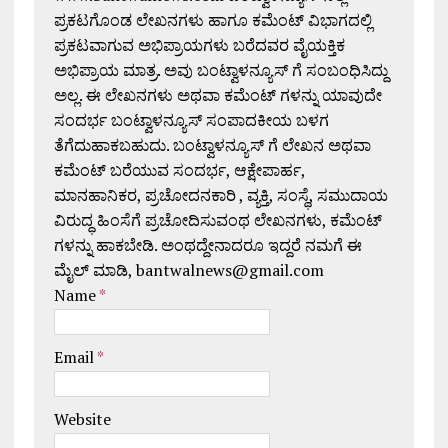
ಪ್ರಕಟಗೊಂಡ ಲೇಖನಗಳು ಹಾಗೂ ಕಮೆಂಟ್ ವಿಭಾಗದಲ್ಲಿ
ಪ್ರಕಟವಾಗುವ ಅಭಿಪ್ರಾಯಗಳು ಬರೆದವರ ವೈಯಕ್ತಿಕ
ಅಭಿಪ್ರಾಯ ಮಾತ್ರ. ಅವು ಬಂಟ್ವಾಳನ್ಯೂಸ್ ಗೆ ಸಂಬಂಧಿಸಿದ್ದು
ಅಲ್ಲ. ಈ ಲೇಖನಗಳು ಅಥವಾ ಕಮೆಂಟ್ ಗಳನ್ನು ಯಾವುದೇ
ಸಂದರ್ಭ ಬಂಟ್ವಾಳನ್ಯೂಸ್ ಸಂಪಾದಕೀಯ ಬಳಗ
ತೆಗೆದುಹಾಕಬಹುದು. ಬಂಟ್ವಾಳನ್ಯೂಸ್ ಗೆ ಲೇಖನ ಅಥವಾ
ಕಮೆಂಟ್ ಬರೆಯುವ ಸಂದರ್ಭ, ಆಕ್ಷೇಪಾರ್ಹ,
ಮಾನಹಾನಿಕರ, ಪ್ರಚೋದನಕಾರಿ , ವ್ಯಕ್ತಿ, ಸಂಸ್ಥೆ, ಸಮುದಾಯ
ವಿರುದ್ಧ ಹಿಂಸೆಗೆ ಪ್ರಚೋದಿಸುವಂಥ ಲೇಖನಗಳು, ಕಮೆಂಟ್
ಗಳನ್ನು ಹಾಕಬೇಡಿ. ಅಂಥದ್ದೇನಾದರೂ ಇದ್ದರೆ ನಮಗೆ ಈ
ಮೈಲ್ ಮಾಡಿ, bantwalnews@gmail.com
Name
*
Email
*
Website