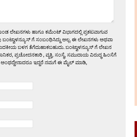
ಗೊಂಡ ಲೇಖನಗಳು ಹಾಗೂ ಕಮೆಂಟ್ ವಿಭಾಗದಲ್ಲಿ ಪ್ರಕಟವಾಗುವ
 ಬಂಟ್ವಾಳನ್ಯೂಸ್ ಗೆ ಸಂಬಂಧಿಸಿದ್ದು ಅಲ್ಲ. ಈ ಲೇಖನಗಳು ಅಥವಾ
ಪಾದಕೀಯ ಬಳಗ ತೆಗೆದುಹಾಕಬಹುದು. ಬಂಟ್ವಾಳನ್ಯೂಸ್ ಗೆ ಲೇಖನ
 ಪ್ರಚೋದನಕಾರಿ , ವ್ಯಕ್ತಿ, ಸಂಸ್ಥೆ, ಸಮುದಾಯ ವಿರುದ್ಧ ಹಿಂಸೆಗೆ
 ಅಂಥದ್ದೇನಾದರೂ ಇದ್ದರೆ ನಮಗೆ ಈ ಮೈಲ್ ಮಾಡಿ,