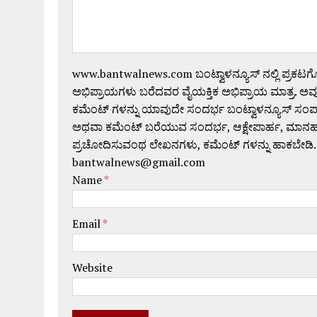
www.bantwalnews.com ಬಂಟ್ವಾಳನ್ಯೂಸ್ ನಲ್ಲಿ ಪ್ರಕಟ
ಅಭಿಪ್ರಾಯಗಳು ಬರೆದವರ ವೈಯಕ್ತಿಕ ಅಭಿಪ್ರಾಯ ಮಾತ್ರ. ಅವು
ಕಮೆಂಟ್ ಗಳನ್ನು ಯಾವುದೇ ಸಂದರ್ಭ ಬಂಟ್ವಾಳನ್ಯೂಸ್ ಸಂ
ಅಥವಾ ಕಮೆಂಟ್ ಬರೆಯುವ ಸಂದರ್ಭ, ಆಕ್ಷೇಪಾರ್ಹ, ಮಾನಹಾನಿಕರ,
ಪ್ರಚೋದಿಸುವಂಥ ಲೇಖನಗಳು, ಕಮೆಂಟ್ ಗಳನ್ನು ಹಾಕಬೇಡಿ.
bantwalnews@gmail.com
Name
*
Email
*
Website