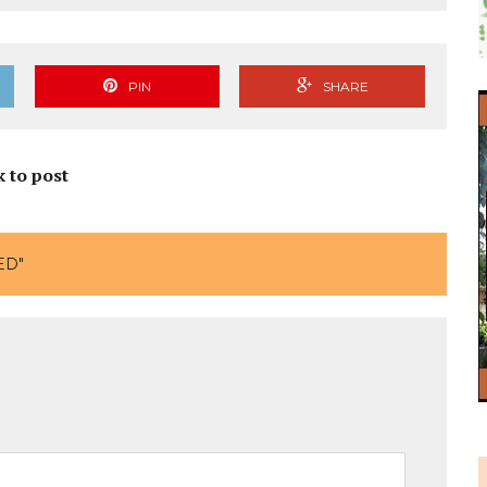
PIN
SHARE
k to post
ED"