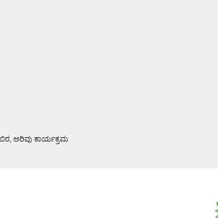
ಿಬಿರ, ಅರಿವು ಕಾರ್ಯಕ್ರಮ
ಮಿ ಪೂಜೆ : ಆಮಂತ್ರಣ ಪತ್ರಿಕೆ ಬಿಡುಗಡೆ