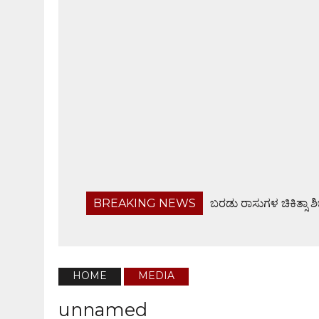
BREAKING NEWS
ಬರಡು ರಾಸುಗಳ ಚಿಕಿತ್ಸಾ ಶ
ಬಂಟ್ವಾಳ ತಾಲೂಕು ನಿವೃತ್ತ ಸರಕಾರಿ ನೌಕರರ ಸಂಘ ಸಭೆ
ಹೆದ್ದಾರಿಯಲ್ಲೇ ಜಲರಾಶಿ, ವಾಹನ ಸವಾರರಿಗೆ ಸಂಕಟ
ಆ.28ರಂದು ಸರಪಾಡಿಯಲ್ಲಿ ಸಾಮೂಹಿಕ ಶ್ರೀ ವರಮಹಾಲಕ್ಷ್
HOME
MEDIA
ಫೊಟೋಗ್ರಾಫರ್ಸ್ ಅಸೋಸಿಯೇಶನ್ ವಾರ್ಷಿಕ ಸಭೆ
unnamed