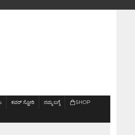
ು
ಕವರ್ ಸ್ಟೋರಿ
ನಮ್ಮ ಬಗ್ಗೆ
SHOP