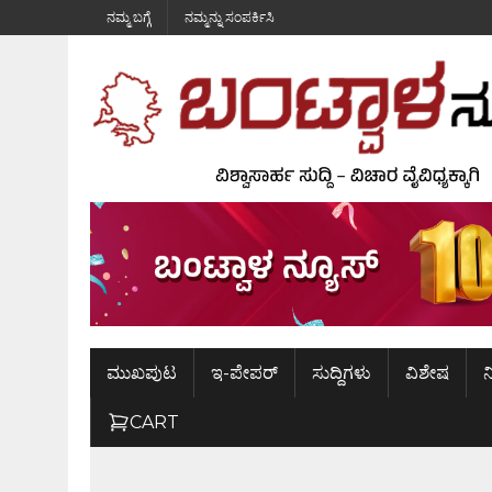
ನಮ್ಮ ಬಗ್ಗೆ
ನಮ್ಮನ್ನು ಸಂಪರ್ಕಿಸಿ
ಮುಖಪುಟ
ಇ-ಪೇಪರ್
ಸುದ್ದಿಗಳು
ವಿಶೇಷ
ನ
CART