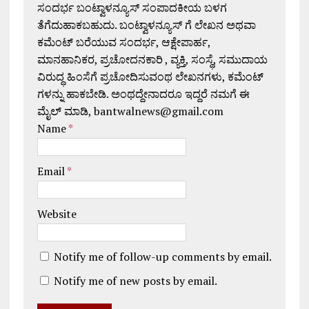
ಸಂದರ್ಭ ಬಂಟ್ವಾಳನ್ಯೂಸ್ ಸಂಪಾದಕೀಯ ಬಳಗ
ತೆಗೆದುಹಾಕಬಹುದು. ಬಂಟ್ವಾಳನ್ಯೂಸ್ ಗೆ ಲೇಖನ ಅಥವಾ
ಕಮೆಂಟ್ ಬರೆಯುವ ಸಂದರ್ಭ, ಆಕ್ಷೇಪಾರ್ಹ,
ಮಾನಹಾನಿಕರ, ಪ್ರಚೋದನಕಾರಿ , ವ್ಯಕ್ತಿ, ಸಂಸ್ಥೆ, ಸಮುದಾಯ
ವಿರುದ್ಧ ಹಿಂಸೆಗೆ ಪ್ರಚೋದಿಸುವಂಥ ಲೇಖನಗಳು, ಕಮೆಂಟ್
ಗಳನ್ನು ಹಾಕಬೇಡಿ. ಅಂಥದ್ದೇನಾದರೂ ಇದ್ದರೆ ನಮಗೆ ಈ
ಮೈಲ್ ಮಾಡಿ, bantwalnews@gmail.com
Name
*
Email
*
Website
Notify me of follow-up comments by email.
Notify me of new posts by email.