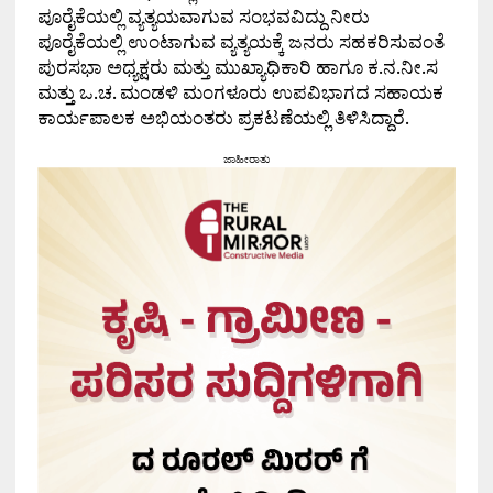
ಪೂರೈಕೆಯಲ್ಲಿ ವ್ಯತ್ಯಯವಾಗುವ ಸಂಭವವಿದ್ದು ನೀರು
ಪೂರೈಕೆಯಲ್ಲಿ ಉಂಟಾಗುವ ವ್ಯತ್ಯಯಕ್ಕೆ ಜನರು ಸಹಕರಿಸುವಂತೆ
ಪುರಸಭಾ ಅಧ್ಯಕ್ಷರು ಮತ್ತು ಮುಖ್ಯಾಧಿಕಾರಿ ಹಾಗೂ ಕ.ನ.ನೀ.ಸ
ಮತ್ತು ಒ.ಚ. ಮಂಡಳಿ ಮಂಗಳೂರು ಉಪವಿಭಾಗದ ಸಹಾಯಕ
ಕಾರ್ಯಪಾಲಕ ಅಭಿಯಂತರು ಪ್ರಕಟಣೆಯಲ್ಲಿ ತಿಳಿಸಿದ್ದಾರೆ.
ಜಾಹೀರಾತು