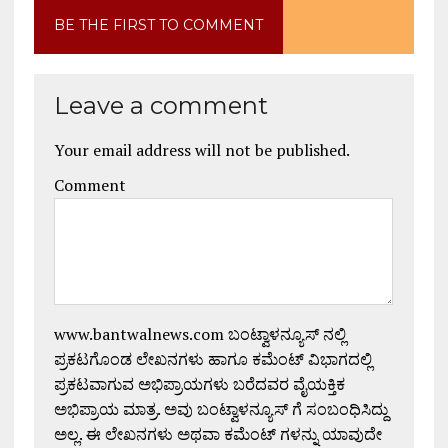
BE THE FIRST TO COMMENT
Leave a comment
Your email address will not be published.
Comment
www.bantwalnews.com ಬಂಟ್ವಾಳನ್ಯೂಸ್ ನಲ್ಲಿ
ಪ್ರಕಟಗೊಂಡ ಲೇಖನಗಳು ಹಾಗೂ ಕಮೆಂಟ್ ವಿಭಾಗದಲ್ಲಿ
ಪ್ರಕಟವಾಗುವ ಅಭಿಪ್ರಾಯಗಳು ಬರೆದವರ ವೈಯಕ್ತಿಕ
ಅಭಿಪ್ರಾಯ ಮಾತ್ರ. ಅವು ಬಂಟ್ವಾಳನ್ಯೂಸ್ ಗೆ ಸಂಬಂಧಿಸಿದ್ದು
ಅಲ್ಲ. ಈ ಲೇಖನಗಳು ಅಥವಾ ಕಮೆಂಟ್ ಗಳನ್ನು ಯಾವುದೇ