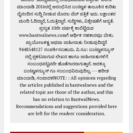
ಮಾಂಬಾಡಿ 2016ರಲ್ಲಿ ಆರಂಭಿಸಿದ ಬಂಟ್ವಾಳ ತಾಲೂಕಿನ ಕುರಿತು
ದೈನಂದಿನ ಸುದ್ದಿ ನೀಡುವ ಮೊದಲ ವೆಬ್ ಪತ್ರಿಕೆ ಇದು. ಲಕ್ಷಾಂತರ
ಮಂದಿ ಓದಿದ್ದಾರೆ, ಓದುತ್ತಿದ್ದಾರೆ. ಸುದ್ದಿಗಳು, ವಿಶ್ಲೇಷಣೆಗೆ ಆದ್ಯತೆ.
ಪ್ರಸ್ತುತ 10ನೇ ವರ್ಷಕ್ಕೆ ಕಾಲಿಟ್ಟಿರುವ
www.bantwalnews.comಗೆ ಆರ್ಥಿಕ ಸಹಕಾರವೂ ಬೇಕು.
ಪ್ರಾಯೋಜಕತ್ವ ಅಥವಾ ಜಾಹೀರಾತು ನೀಡುವುದಿದ್ದರೆ
9448548127 ಸಂಪರ್ಕಿಸಬಹುದು. ವಿ.ಸೂ: ಬಂಟ್ವಾಳನ್ಯೂಸ್
ನಲ್ಲಿ ಪ್ರಕಟವಾಗುವ ಲೇಖನ ಹಾಗೂ ಜಾಹೀರಾತುಗಳಿಗೆ
ಸಂಬಂಧಪಟ್ಟವರೇ ಹೊಣೆಗಾರರಾಗುತ್ತಾರೆ. ಅದಕ್ಕೂ
ಬಂಟ್ವಾಳನ್ಯೂಸ್ ಗೂ ಸಂಬಂಧವಿರುವುದಿಲ್ಲ. --- ಹರೀಶ
ಮಾಂಬಾಡಿ, ಸಂಪಾದಕNOTE: : All opinions regarding
the articles published in bantwalnews and the
related topic are those of the author, and this
has no relation to BantwalNews.
Recommendations and suggestions provided here
are left for the readers' consideration.