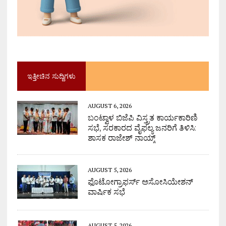
ಇತ್ತೀಚಿನ ಸುದ್ದಿಗಳು
AUGUST 6, 2026
ಬಂಟ್ವಾಳ ಬಿಜೆಪಿ ವಿಸ್ತ್ರತ ಕಾರ್ಯಕಾರಿಣಿ
ಸಭೆ, ಸರಕಾರದ ವೈಫಲ್ಯ ಜನರಿಗೆ ತಿಳಿಸಿ:
ಶಾಸಕ ರಾಜೇಶ್ ನಾಯ್ಕ್
AUGUST 5, 2026
ಫೊಟೋಗ್ರಾಫರ್ಸ್ ಅಸೋಸಿಯೇಶನ್
ವಾರ್ಷಿಕ ಸಭೆ
AUGUST 5, 2026