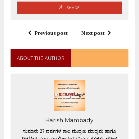
SHARE
Previous post
Next post
ABOUT THE AUTHOR
Harish Mambady
ಸುಮಾರು 27 ವರ್ಷಗಳ ಕಾಲ ಮುದ್ರಣ ಮಾಧ್ಯಮ ಹಾಗೂ
ಡಿಜಿಟಲ್ ಮಾಧ್ಯಮದಲ್ಲಿ ಅನುಭವವಿರುವ ಪತ್ರಕರ್ತ ಹರೀಶ