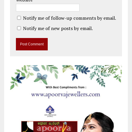
Notify me of follow-up comments by email.
Notify me of new posts by email.
A
l
t
e
r
n
a
t
i
v
e