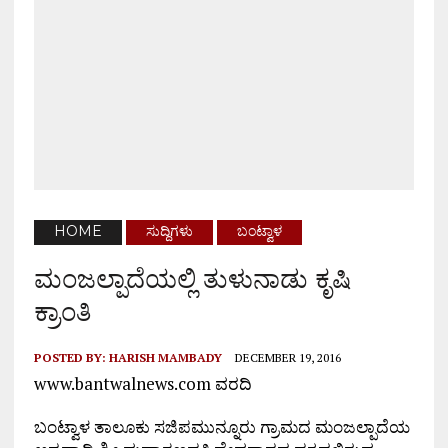
HOME
ಸುದ್ದಿಗಳು
ಬಂಟ್ವಾಳ
ಮಂಜಲ್ಪಾದೆಯಲ್ಲಿ ತುಳುನಾಡು ಕೃಷಿ
ಕ್ರಾಂತಿ
POSTED BY:
HARISH MAMBADY
DECEMBER 19, 2016
www.bantwalnews.com ವರದಿ
ಬಂಟ್ವಾಳ ತಾಲೂಕು ಸಜಿಪಮುನ್ನೂರು ಗ್ರಾಮದ ಮಂಜಲ್ಪಾದೆಯ