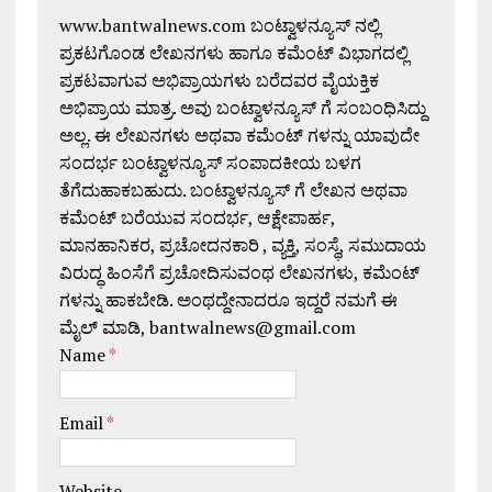
www.bantwalnews.com ಬಂಟ್ವಾಳನ್ಯೂಸ್ ನಲ್ಲಿ
ಪ್ರಕಟಗೊಂಡ ಲೇಖನಗಳು ಹಾಗೂ ಕಮೆಂಟ್ ವಿಭಾಗದಲ್ಲಿ
ಪ್ರಕಟವಾಗುವ ಅಭಿಪ್ರಾಯಗಳು ಬರೆದವರ ವೈಯಕ್ತಿಕ
ಅಭಿಪ್ರಾಯ ಮಾತ್ರ. ಅವು ಬಂಟ್ವಾಳನ್ಯೂಸ್ ಗೆ ಸಂಬಂಧಿಸಿದ್ದು
ಅಲ್ಲ. ಈ ಲೇಖನಗಳು ಅಥವಾ ಕಮೆಂಟ್ ಗಳನ್ನು ಯಾವುದೇ
ಸಂದರ್ಭ ಬಂಟ್ವಾಳನ್ಯೂಸ್ ಸಂಪಾದಕೀಯ ಬಳಗ
ತೆಗೆದುಹಾಕಬಹುದು. ಬಂಟ್ವಾಳನ್ಯೂಸ್ ಗೆ ಲೇಖನ ಅಥವಾ
ಕಮೆಂಟ್ ಬರೆಯುವ ಸಂದರ್ಭ, ಆಕ್ಷೇಪಾರ್ಹ,
ಮಾನಹಾನಿಕರ, ಪ್ರಚೋದನಕಾರಿ , ವ್ಯಕ್ತಿ, ಸಂಸ್ಥೆ, ಸಮುದಾಯ
ವಿರುದ್ಧ ಹಿಂಸೆಗೆ ಪ್ರಚೋದಿಸುವಂಥ ಲೇಖನಗಳು, ಕಮೆಂಟ್
ಗಳನ್ನು ಹಾಕಬೇಡಿ. ಅಂಥದ್ದೇನಾದರೂ ಇದ್ದರೆ ನಮಗೆ ಈ
ಮೈಲ್ ಮಾಡಿ, bantwalnews@gmail.com
Name
*
Email
*
Website