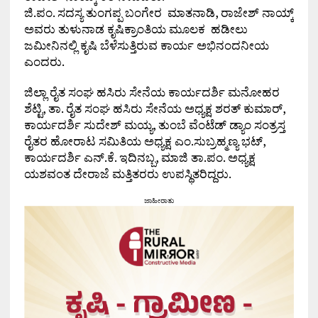
ಜಿ.ಪಂ. ಸದಸ್ಯ ತುಂಗಪ್ಪ ಬಂಗೇರ ಮಾತನಾಡಿ, ರಾಜೇಶ್ ನಾಯ್ಕ್
ಅವರು ತುಳುನಾಡ ಕೃಷಿಕ್ರಾಂತಿಯ ಮೂಲಕ ಹಡೀಲು
ಜಮೀನಿನಲ್ಲಿ ಕೃಷಿ ಬೆಳೆಸುತ್ತಿರುವ ಕಾರ್ಯ ಅಭಿನಂದನೀಯ
ಎಂದರು.
ಜಿಲ್ಲಾ ರೈತ ಸಂಘ ಹಸಿರು ಸೇನೆಯ ಕಾರ್ಯದರ್ಶಿ ಮನೋಹರ
ಶೆಟ್ಟಿ, ತಾ. ರೈತ ಸಂಘ ಹಸಿರು ಸೇನೆಯ ಅಧ್ಯಕ್ಷ ಶರತ್ ಕುಮಾರ್,
ಕಾರ್ಯದರ್ಶಿ ಸುದೇಶ್ ಮಯ್ಯ, ತುಂಬೆ ವೆಂಟೆಡ್ ಡ್ಯಾಂ ಸಂತ್ರಸ್ತ
ರೈತರ ಹೋರಾಟ ಸಮಿತಿಯ ಅಧ್ಯಕ್ಷ ಎಂ.ಸುಬ್ರಹ್ಮಣ್ಯ ಭಟ್,
ಕಾರ್ಯದರ್ಶಿ ಎನ್.ಕೆ. ಇದಿನಬ್ಬ, ಮಾಜಿ ತಾ.ಪಂ. ಅಧ್ಯಕ್ಷ
ಯಶವಂತ ದೇರಾಜೆ ಮತ್ತಿತರರು ಉಪಸ್ಥಿತರಿದ್ದರು.
ಜಾಹೀರಾತು