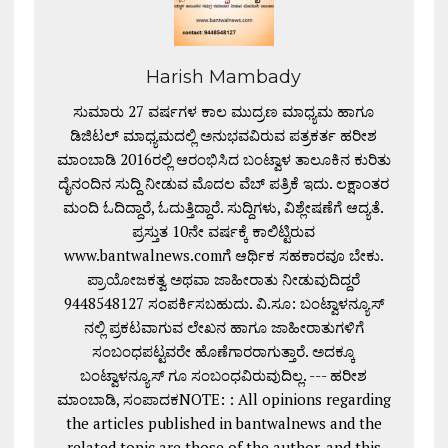
Harish Mambady
ಸುಮಾರು 27 ವರ್ಷಗಳ ಕಾಲ ಮುದ್ರಣ ಮಾಧ್ಯಮ ಹಾಗೂ
ಡಿಜಿಟಲ್ ಮಾಧ್ಯಮದಲ್ಲಿ ಅನುಭವವಿರುವ ಪತ್ರಕರ್ತ ಹರೀಶ
ಮಾಂಬಾಡಿ 2016ರಲ್ಲಿ ಆರಂಭಿಸಿದ ಬಂಟ್ವಾಳ ತಾಲೂಕಿನ ಕುರಿತು
ದೈನಂದಿನ ಸುದ್ದಿ ನೀಡುವ ಮೊದಲ ವೆಬ್ ಪತ್ರಿಕೆ ಇದು. ಲಕ್ಷಾಂತರ
ಮಂದಿ ಓದಿದ್ದಾರೆ, ಓದುತ್ತಿದ್ದಾರೆ. ಸುದ್ದಿಗಳು, ವಿಶ್ಲೇಷಣೆಗೆ ಆದ್ಯತೆ.
ಪ್ರಸ್ತುತ 10ನೇ ವರ್ಷಕ್ಕೆ ಕಾಲಿಟ್ಟಿರುವ
www.bantwalnews.comಗೆ ಆರ್ಥಿಕ ಸಹಕಾರವೂ ಬೇಕು.
ಪ್ರಾಯೋಜಕತ್ವ ಅಥವಾ ಜಾಹೀರಾತು ನೀಡುವುದಿದ್ದರೆ
9448548127 ಸಂಪರ್ಕಿಸಬಹುದು. ವಿ.ಸೂ: ಬಂಟ್ವಾಳನ್ಯೂಸ್
ನಲ್ಲಿ ಪ್ರಕಟವಾಗುವ ಲೇಖನ ಹಾಗೂ ಜಾಹೀರಾತುಗಳಿಗೆ
ಸಂಬಂಧಪಟ್ಟವರೇ ಹೊಣೆಗಾರರಾಗುತ್ತಾರೆ. ಅದಕ್ಕೂ
ಬಂಟ್ವಾಳನ್ಯೂಸ್ ಗೂ ಸಂಬಂಧವಿರುವುದಿಲ್ಲ. --- ಹರೀಶ
ಮಾಂಬಾಡಿ, ಸಂಪಾದಕNOTE: : All opinions regarding
the articles published in bantwalnews and the
related topic are those of the author, and this