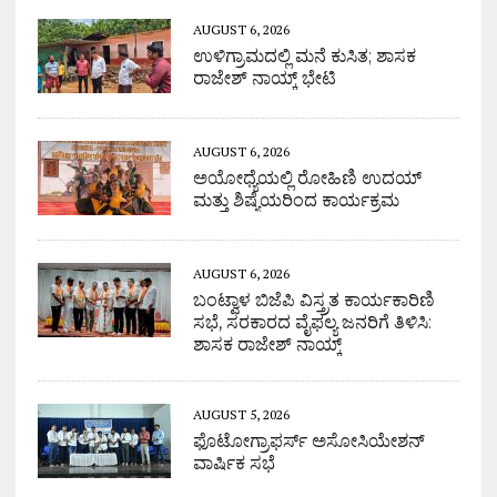
AUGUST 6, 2026
ಉಳಿಗ್ರಾಮದಲ್ಲಿ ಮನೆ ಕುಸಿತ; ಶಾಸಕ
ರಾಜೇಶ್ ನಾಯ್ಕ್ ಭೇಟಿ
AUGUST 6, 2026
ಅಯೋಧ್ಯೆಯಲ್ಲಿ ರೋಹಿಣಿ ಉದಯ್
ಮತ್ತು ಶಿಷ್ಯೆಯರಿಂದ ಕಾರ್ಯಕ್ರಮ
AUGUST 6, 2026
ಬಂಟ್ವಾಳ ಬಿಜೆಪಿ ವಿಸ್ತ್ರತ ಕಾರ್ಯಕಾರಿಣಿ
ಸಭೆ, ಸರಕಾರದ ವೈಫಲ್ಯ ಜನರಿಗೆ ತಿಳಿಸಿ:
ಶಾಸಕ ರಾಜೇಶ್ ನಾಯ್ಕ್
AUGUST 5, 2026
ಫೊಟೋಗ್ರಾಫರ್ಸ್ ಅಸೋಸಿಯೇಶನ್
ವಾರ್ಷಿಕ ಸಭೆ