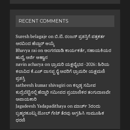
RECENT COMMENTS
Suresh belagaje
on
ಬಿ.ಟಿ. ರಂಜನ್ ಪ್ರಶಸ್ತಿಗೆ ಪತ್ರಕರ್ತ
ಅರವಿಂದ ಹೆಬ್ಬಾರ್ ಆಯ್ಕೆ
Bhavya rai
on
ಅಂಗನವಾಡಿ ಕಾರ್ಯಕರ್ತೆ, ಸಹಾಯಕಿಯರ
ಹುದ್ದೆ, ಅರ್ಜಿ ಆಹ್ವಾನ
navin acharya
on
ಭ್ರಾಮರಿ ಯಕ್ಷವೈಭವ -2026: ಹಿರಿಯ
ಕಲಾವಿದ ಕೆ.ಎಚ್ ದಾಸಪ್ಪ ರೈ ಅವರಿಗೆ ಭ್ರಾಮರೀ ಯಕ್ಷಮಣಿ
ಪ್ರಶಸ್ತಿ
satheesh kumar shivagiri
on
ಕಲ್ಲಡ್ಕ ಸಮೀಪ
ಕುದ್ರೆಬೆಟ್ಟಿನಲ್ಲಿ ಹೆದ್ದಾರಿ ಸಮೀಪದ ಪ್ರಯಾಣಿಕರ ತಂಗುದಾಣವೇ
ಅಪಾಯಕಾರಿ
Jagadeesh Yadapadithaya
on
ಮಾರ್ಚ್ 3ರಂದು
ಬ್ರಹ್ಮರಕೂಟ್ಲು ಟೋಲ್ ಗೇಟ್ ತೆರವು ಆಗ್ರಹಿಸಿ ಸಾಮೂಹಿಕ
ಧರಣಿ