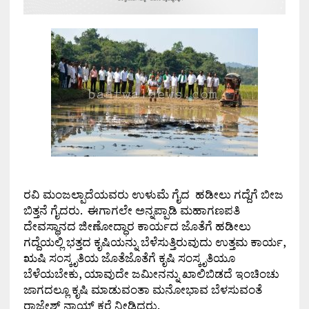
ರವಿ ಮಂಜಲ್ಪಾದೆಯವರು ಉಳುಮೆ ಗೈದ ಹಡೀಲು ಗದ್ದೆಗೆ ಬೀಜ
ಬಿತ್ತನೆ ಗೈದರು. ಈಗಾಗಲೇ ಅನ್ನಪ್ಪಾಡಿ ಮಹಾಗಣಪತಿ
ದೇವಸ್ಥಾನದ ಜೀಣೋದ್ಧಾರ ಕಾರ್ಯದ ಜೊತೆಗೆ ಹಡೀಲು
ಗದ್ದೆಯಲ್ಲಿ ಭತ್ತದ ಕೃಷಿಯನ್ನು ಬೆಳೆಸುತ್ತಿರುವುದು ಉತ್ತಮ ಕಾರ್ಯ,
ಋಷಿ ಸಂಸ್ಕೃತಿಯ ಜೊತೆಜೊತೆಗೆ ಕೃಷಿ ಸಂಸ್ಕೃತಿಯೂ
ಬೆಳೆಯಬೇಕು, ಯಾವುದೇ ಜಮೀನನ್ನು ಖಾಲಿಬಿಡದೆ ಇಂಚಿಂಚು
ಜಾಗದಲ್ಲೂ ಕೃಷಿ ಮಾಡುವಂತಾ ಮನೋಭಾವ ಬೆಳಸುವಂತೆ
ರಾಜೇಶ್ ನಾಯ್ಕ್ ಕರೆ ನೀಡಿದರು.