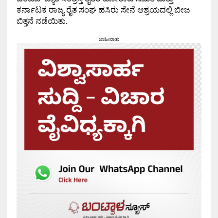
ಕರ್ನಾಟಕ ರಾಜ್ಯ ರೈತ ಸಂಘ ಹಸಿರು ಸೇನೆ ಆಶ್ರಯದಲ್ಲಿ ಬೀಜ
ಬಿತ್ತನೆ ನಡೆಯಿತು.
ಜಾಹೀರಾತು