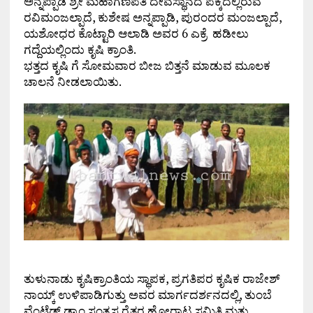
ಅನ್ನಪ್ಪಾಡಿ ಶ್ರೀ ಮಹಾಗಣಪತಿ ದೇವಸ್ಥಾನದ ಪಕ್ಕದಲ್ಲಿರುವ
ರವಿಮಂಜಲ್ಪಾದೆ, ಕುಶೇಷ ಅನ್ನಪ್ಪಾಡಿ, ಪುರಂದರ ಮಂಜಲ್ಪಾದೆ,
ಯಶೋಧರ ಕೊಟ್ಟಾರಿ ಆಲಾಡಿ ಅವರ 6 ಎಕ್ರೆ ಹಡೀಲು
ಗದ್ದೆಯಲ್ಲಿಂದು ಕೃಷಿ ಕ್ರಾಂತಿ.
ಭತ್ತದ ಕೃಷಿ ಗೆ ಸೋಮವಾರ ಬೀಜ ಬಿತ್ತನೆ ಮಾಡುವ ಮೂಲಕ
ಚಾಲನೆ ನೀಡಲಾಯಿತು.
ತುಳುನಾಡು ಕೃಷಿಕ್ರಾಂತಿಯ ಸ್ಥಾಪಕ, ಪ್ರಗತಿಪರ ಕೃಷಿಕ ರಾಜೇಶ್
ನಾಯ್ಕ್ ಉಳಿಪಾಡಿಗುತ್ತು ಅವರ ಮಾರ್ಗದರ್ಶನದಲ್ಲಿ, ತುಂಬೆ
ವೆಂಟೆಡ್ ಡ್ಯಾಂ ಸಂತ್ರಸ್ತ ರೈತರ ಹೋರಾಟ ಸಮಿತಿ ಮತ್ತು