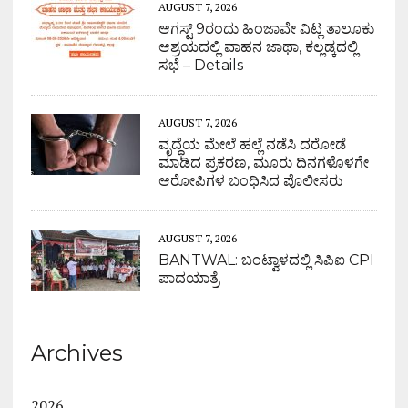
AUGUST 7, 2026
ಆಗಸ್ಟ್ 9ರಂದು ಹಿಂಜಾವೇ ವಿಟ್ಲ ತಾಲೂಕು
ಆಶ್ರಯದಲ್ಲಿ ವಾಹನ ಜಾಥಾ, ಕಲ್ಲಡ್ಕದಲ್ಲಿ
ಸಭೆ – Details
AUGUST 7, 2026
ವೃದ್ಧೆಯ ಮೇಲೆ ಹಲ್ಲೆ ನಡೆಸಿ ದರೋಡೆ
ಮಾಡಿದ ಪ್ರಕರಣ, ಮೂರು ದಿನಗಳೊಳಗೇ
ಆರೋಪಿಗಳ ಬಂಧಿಸಿದ ಪೊಲೀಸರು
AUGUST 7, 2026
BANTWAL: ಬಂಟ್ವಾಳದಲ್ಲಿ ಸಿಪಿಐ CPI
ಪಾದಯಾತ್ರೆ
Archives
2026