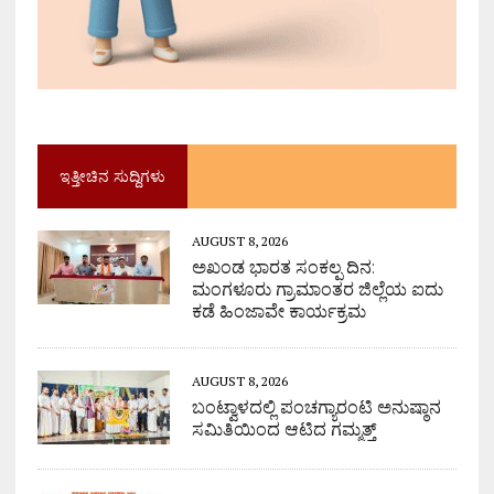
ಇತ್ತೀಚಿನ ಸುದ್ದಿಗಳು
AUGUST 8, 2026
ಅಖಂಡ ಭಾರತ ಸಂಕಲ್ಪ ದಿನ:
ಮಂಗಳೂರು ಗ್ರಾಮಾಂತರ ಜಿಲ್ಲೆಯ ಐದು
ಕಡೆ ಹಿಂಜಾವೇ ಕಾರ್ಯಕ್ರಮ
AUGUST 8, 2026
ಬಂಟ್ವಾಳದಲ್ಲಿ ಪಂಚಗ್ಯಾರಂಟಿ ಅನುಷ್ಠಾನ
ಸಮಿತಿಯಿಂದ ಆಟಿದ ಗಮ್ಮತ್ತ್