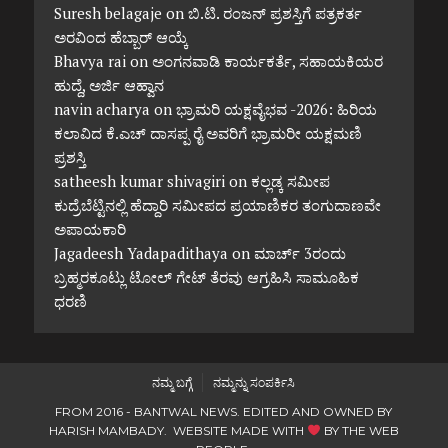
Suresh belagaje
on
ಬಿ.ಟಿ. ರಂಜನ್ ಪ್ರಶಸ್ತಿಗೆ ಪತ್ರಕರ್ತ
ಅರವಿಂದ ಹೆಬ್ಬಾರ್ ಆಯ್ಕೆ
Bhavya rai
on
ಅಂಗನವಾಡಿ ಕಾರ್ಯಕರ್ತೆ, ಸಹಾಯಕಿಯರ
ಹುದ್ದೆ, ಅರ್ಜಿ ಆಹ್ವಾನ
navin acharya
on
ಭ್ರಾಮರಿ ಯಕ್ಷವೈಭವ -2026: ಹಿರಿಯ
ಕಲಾವಿದ ಕೆ.ಎಚ್ ದಾಸಪ್ಪ ರೈ ಅವರಿಗೆ ಭ್ರಾಮರೀ ಯಕ್ಷಮಣಿ
ಪ್ರಶಸ್ತಿ
satheesh kumar shivagiri
on
ಕಲ್ಲಡ್ಕ ಸಮೀಪ
ಕುದ್ರೆಬೆಟ್ಟಿನಲ್ಲಿ ಹೆದ್ದಾರಿ ಸಮೀಪದ ಪ್ರಯಾಣಿಕರ ತಂಗುದಾಣವೇ
ಅಪಾಯಕಾರಿ
Jagadeesh Yadapadithaya
on
ಮಾರ್ಚ್ 3ರಂದು
ಬ್ರಹ್ಮರಕೂಟ್ಲು ಟೋಲ್ ಗೇಟ್ ತೆರವು ಆಗ್ರಹಿಸಿ ಸಾಮೂಹಿಕ
ಧರಣಿ
ನಮ್ಮ ಬಗ್ಗೆ
ನಮ್ಮನ್ನು ಸಂಪರ್ಕಿಸಿ
FROM 2016 - BANTWAL NEWS. EDITED AND OWNED BY
HARISH MAMBADY. WEBSITE MADE WITH
BY
THE WEB