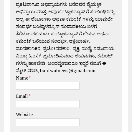
ಪ್ರಕಟವಾಗುವ ಅಭಿಪ್ರಾಯಗಳು ಬರೆದವರ ವೈಯಕ್ತಿಕ
ಅಭಿಪ್ರಾಯ ಮಾತ್ರ. ಅವು ಬಂಟ್ವಾಳನ್ಯೂಸ್ ಗೆ ಸಂಬಂಧಿಸಿದ್ದು
ಅಲ್ಲ. ಈ ಲೇಖನಗಳು ಅಥವಾ ಕಮೆಂಟ್ ಗಳನ್ನು ಯಾವುದೇ
ಸಂದರ್ಭ ಬಂಟ್ವಾಳನ್ಯೂಸ್ ಸಂಪಾದಕೀಯ ಬಳಗ
ತೆಗೆದುಹಾಕಬಹುದು. ಬಂಟ್ವಾಳನ್ಯೂಸ್ ಗೆ ಲೇಖನ ಅಥವಾ
ಕಮೆಂಟ್ ಬರೆಯುವ ಸಂದರ್ಭ, ಆಕ್ಷೇಪಾರ್ಹ,
ಮಾನಹಾನಿಕರ, ಪ್ರಚೋದನಕಾರಿ , ವ್ಯಕ್ತಿ, ಸಂಸ್ಥೆ, ಸಮುದಾಯ
ವಿರುದ್ಧ ಹಿಂಸೆಗೆ ಪ್ರಚೋದಿಸುವಂಥ ಲೇಖನಗಳು, ಕಮೆಂಟ್
ಗಳನ್ನು ಹಾಕಬೇಡಿ. ಅಂಥದ್ದೇನಾದರೂ ಇದ್ದರೆ ನಮಗೆ ಈ
ಮೈಲ್ ಮಾಡಿ, bantwalnews@gmail.com
Name
*
Email
*
Website