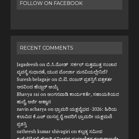
FOLLOW ON FACEBOOK
RECENT COMMENTS
Jagadeesh
on
ಬಿ.ಸಿ.ರೋಡ್ ಸರ್ಕಲ್ ಸುತ್ತಮುತ್ತ ಸಂಚಾರ
ವ್ಯವಸ್ಥೆ ಸುಧಾರಣೆ, ಯುವ ಮೋರ್ಚಾ ಮನವಿಯಲ್ಲೇನಿದೆ?
Suresh belagaje
on
ಬಿ.ಟಿ. ರಂಜನ್ ಪ್ರಶಸ್ತಿಗೆ ಪತ್ರಕರ್ತ
ಅರವಿಂದ ಹೆಬ್ಬಾರ್ ಆಯ್ಕೆ
Bhavya rai
on
ಅಂಗನವಾಡಿ ಕಾರ್ಯಕರ್ತೆ, ಸಹಾಯಕಿಯರ
ಹುದ್ದೆ, ಅರ್ಜಿ ಆಹ್ವಾನ
navin acharya
on
ಭ್ರಾಮರಿ ಯಕ್ಷವೈಭವ -2026: ಹಿರಿಯ
ಕಲಾವಿದ ಕೆ.ಎಚ್ ದಾಸಪ್ಪ ರೈ ಅವರಿಗೆ ಭ್ರಾಮರೀ ಯಕ್ಷಮಣಿ
ಪ್ರಶಸ್ತಿ
satheesh kumar shivagiri
on
ಕಲ್ಲಡ್ಕ ಸಮೀಪ
ಕುದ್ರೆಬೆಟ್ಟಿನಲ್ಲಿ ಹೆದ್ದಾರಿ ಸಮೀಪದ ಪ್ರಯಾಣಿಕರ ತಂಗುದಾಣವೇ