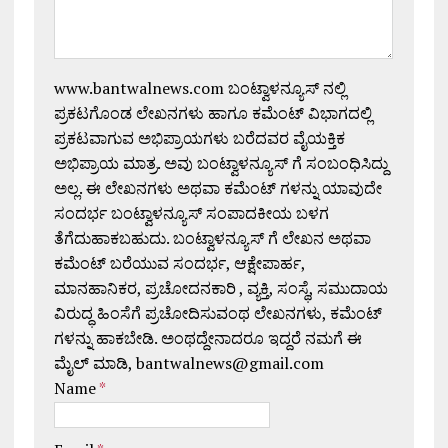
www.bantwalnews.com ಬಂಟ್ವಾಳನ್ಯೂಸ್ ನಲ್ಲಿ
ಪ್ರಕಟಗೊಂಡ ಲೇಖನಗಳು ಹಾಗೂ ಕಮೆಂಟ್ ವಿಭಾಗದಲ್ಲಿ
ಪ್ರಕಟವಾಗುವ ಅಭಿಪ್ರಾಯಗಳು ಬರೆದವರ ವೈಯಕ್ತಿಕ
ಅಭಿಪ್ರಾಯ ಮಾತ್ರ. ಅವು ಬಂಟ್ವಾಳನ್ಯೂಸ್ ಗೆ ಸಂಬಂಧಿಸಿದ್ದು
ಅಲ್ಲ. ಈ ಲೇಖನಗಳು ಅಥವಾ ಕಮೆಂಟ್ ಗಳನ್ನು ಯಾವುದೇ
ಸಂದರ್ಭ ಬಂಟ್ವಾಳನ್ಯೂಸ್ ಸಂಪಾದಕೀಯ ಬಳಗ
ತೆಗೆದುಹಾಕಬಹುದು. ಬಂಟ್ವಾಳನ್ಯೂಸ್ ಗೆ ಲೇಖನ ಅಥವಾ
ಕಮೆಂಟ್ ಬರೆಯುವ ಸಂದರ್ಭ, ಆಕ್ಷೇಪಾರ್ಹ,
ಮಾನಹಾನಿಕರ, ಪ್ರಚೋದನಕಾರಿ , ವ್ಯಕ್ತಿ, ಸಂಸ್ಥೆ, ಸಮುದಾಯ
ವಿರುದ್ಧ ಹಿಂಸೆಗೆ ಪ್ರಚೋದಿಸುವಂಥ ಲೇಖನಗಳು, ಕಮೆಂಟ್
ಗಳನ್ನು ಹಾಕಬೇಡಿ. ಅಂಥದ್ದೇನಾದರೂ ಇದ್ದರೆ ನಮಗೆ ಈ
ಮೈಲ್ ಮಾಡಿ, bantwalnews@gmail.com
Name
*