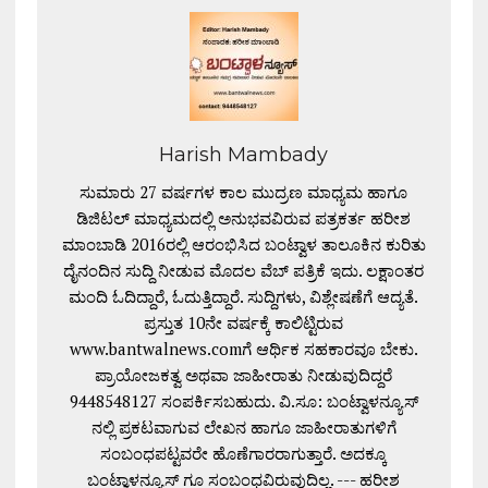
Harish Mambady
ಸುಮಾರು 27 ವರ್ಷಗಳ ಕಾಲ ಮುದ್ರಣ ಮಾಧ್ಯಮ ಹಾಗೂ
ಡಿಜಿಟಲ್ ಮಾಧ್ಯಮದಲ್ಲಿ ಅನುಭವವಿರುವ ಪತ್ರಕರ್ತ ಹರೀಶ
ಮಾಂಬಾಡಿ 2016ರಲ್ಲಿ ಆರಂಭಿಸಿದ ಬಂಟ್ವಾಳ ತಾಲೂಕಿನ ಕುರಿತು
ದೈನಂದಿನ ಸುದ್ದಿ ನೀಡುವ ಮೊದಲ ವೆಬ್ ಪತ್ರಿಕೆ ಇದು. ಲಕ್ಷಾಂತರ
ಮಂದಿ ಓದಿದ್ದಾರೆ, ಓದುತ್ತಿದ್ದಾರೆ. ಸುದ್ದಿಗಳು, ವಿಶ್ಲೇಷಣೆಗೆ ಆದ್ಯತೆ.
ಪ್ರಸ್ತುತ 10ನೇ ವರ್ಷಕ್ಕೆ ಕಾಲಿಟ್ಟಿರುವ
www.bantwalnews.comಗೆ ಆರ್ಥಿಕ ಸಹಕಾರವೂ ಬೇಕು.
ಪ್ರಾಯೋಜಕತ್ವ ಅಥವಾ ಜಾಹೀರಾತು ನೀಡುವುದಿದ್ದರೆ
9448548127 ಸಂಪರ್ಕಿಸಬಹುದು. ವಿ.ಸೂ: ಬಂಟ್ವಾಳನ್ಯೂಸ್
ನಲ್ಲಿ ಪ್ರಕಟವಾಗುವ ಲೇಖನ ಹಾಗೂ ಜಾಹೀರಾತುಗಳಿಗೆ
ಸಂಬಂಧಪಟ್ಟವರೇ ಹೊಣೆಗಾರರಾಗುತ್ತಾರೆ. ಅದಕ್ಕೂ
ಬಂಟ್ವಾಳನ್ಯೂಸ್ ಗೂ ಸಂಬಂಧವಿರುವುದಿಲ್ಲ. --- ಹರೀಶ