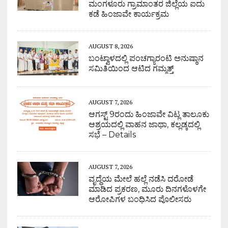
ಮಂಗಳೂರು ಗ್ರಾಮಾಂತರ ಜಿಲ್ಲೆಯ ಐದು
ಕಡೆ ಹಿಂಜಾವೇ ಕಾರ್ಯಕ್ರಮ
AUGUST 8, 2026
ಬಂಟ್ವಾಳದಲ್ಲಿ ಪಂಚಗ್ಯಾರಂಟಿ ಅನುಷ್ಠಾನ
ಸಮಿತಿಯಿಂದ ಆಟಿದ ಗಮ್ಮತ್ತ್
AUGUST 7, 2026
ಆಗಸ್ಟ್ 9ರಂದು ಹಿಂಜಾವೇ ವಿಟ್ಲ ತಾಲೂಕು
ಆಶ್ರಯದಲ್ಲಿ ವಾಹನ ಜಾಥಾ, ಕಲ್ಲಡ್ಕದಲ್ಲಿ
ಸಭೆ – Details
AUGUST 7, 2026
ವೃದ್ಧೆಯ ಮೇಲೆ ಹಲ್ಲೆ ನಡೆಸಿ ದರೋಡೆ
ಮಾಡಿದ ಪ್ರಕರಣ, ಮೂರು ದಿನಗಳೊಳಗೇ
ಆರೋಪಿಗಳ ಬಂಧಿಸಿದ ಪೊಲೀಸರು