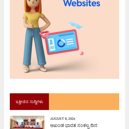
ಇತ್ತೀಚಿನ ಸುದ್ದಿಗಳು
AUGUST 8, 2026
ಅಖಂಡ ಭಾರತ ಸಂಕಲ್ಪ ದಿನ: