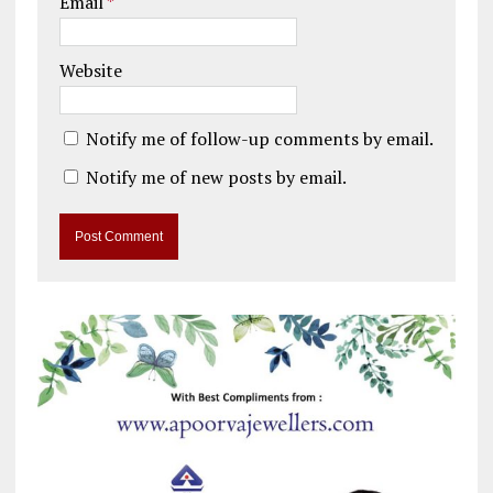
Email
*
Website
Notify me of follow-up comments by email.
Notify me of new posts by email.
A
l
t
e
r
n
a
t
i