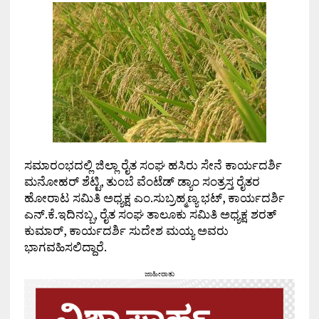
ಸಮಾರಂಭದಲ್ಲಿ ಜಿಲ್ಲಾ ರೈತ ಸಂಘ ಹಸಿರು ಸೇನೆ ಕಾರ್ಯದರ್ಶಿ
ಮನೋಹರ್ ಶೆಟ್ಟಿ, ತುಂಬೆ ವೆಂಟೆಡ್ ಡ್ಯಾಂ ಸಂತ್ರಸ್ತ ರೈತರ
ಹೋರಾಟ ಸಮಿತಿ ಅಧ್ಯಕ್ಷ ಎಂ.ಸುಬ್ರಹ್ಮಣ್ಯ ಭಟ್, ಕಾರ್ಯದರ್ಶಿ
ಎನ್.ಕೆ.ಇದಿನಬ್ಬ, ರೈತ ಸಂಘ ತಾಲೂಕು ಸಮಿತಿ ಅಧ್ಯಕ್ಷ ಶರತ್
ಕುಮಾರ್, ಕಾರ್ಯದರ್ಶಿ ಸುದೇಶ ಮಯ್ಯ ಅವರು
ಭಾಗವಹಿಸಲಿದ್ದಾರೆ.
ಜಾಹೀರಾತು