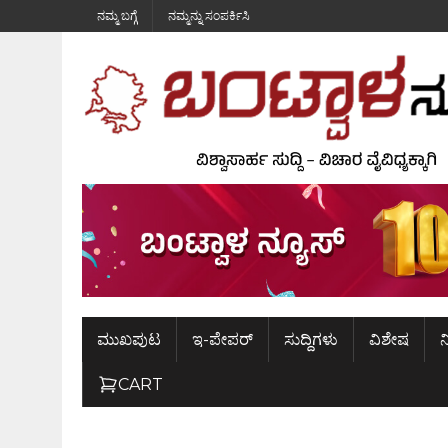
ನಮ್ಮ ಬಗ್ಗೆ
ನಮ್ಮನ್ನು ಸಂಪರ್ಕಿಸಿ
ಮುಖಪುಟ
ಇ-ಪೇಪರ್
ಸುದ್ದಿಗಳು
ವಿಶೇಷ
ನ
CART