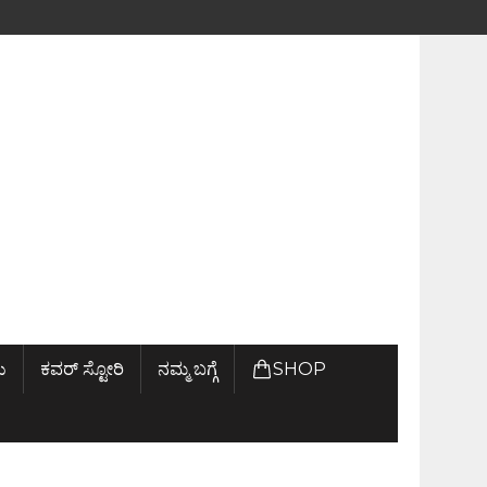
ು
ಕವರ್ ಸ್ಟೋರಿ
ನಮ್ಮ ಬಗ್ಗೆ
SHOP