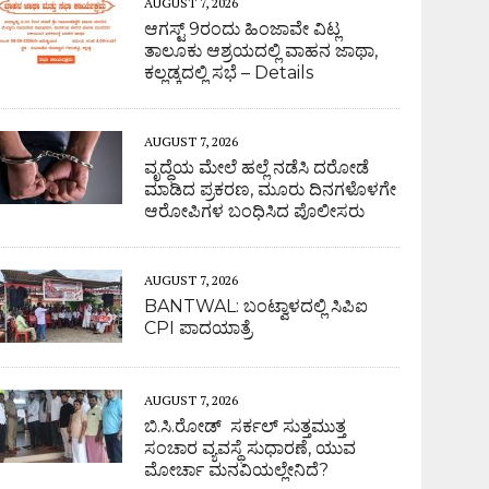
AUGUST 7, 2026
ಆಗಸ್ಟ್ 9ರಂದು ಹಿಂಜಾವೇ ವಿಟ್ಲ
ತಾಲೂಕು ಆಶ್ರಯದಲ್ಲಿ ವಾಹನ ಜಾಥಾ,
ಕಲ್ಲಡ್ಕದಲ್ಲಿ ಸಭೆ – Details
AUGUST 7, 2026
ವೃದ್ಧೆಯ ಮೇಲೆ ಹಲ್ಲೆ ನಡೆಸಿ ದರೋಡೆ
ಮಾಡಿದ ಪ್ರಕರಣ, ಮೂರು ದಿನಗಳೊಳಗೇ
ಆರೋಪಿಗಳ ಬಂಧಿಸಿದ ಪೊಲೀಸರು
AUGUST 7, 2026
BANTWAL: ಬಂಟ್ವಾಳದಲ್ಲಿ ಸಿಪಿಐ
CPI ಪಾದಯಾತ್ರೆ
AUGUST 7, 2026
ಬಿ.ಸಿ.ರೋಡ್ ಸರ್ಕಲ್ ಸುತ್ತಮುತ್ತ
ಸಂಚಾರ ವ್ಯವಸ್ಥೆ ಸುಧಾರಣೆ, ಯುವ
ಮೋರ್ಚಾ ಮನವಿಯಲ್ಲೇನಿದೆ?