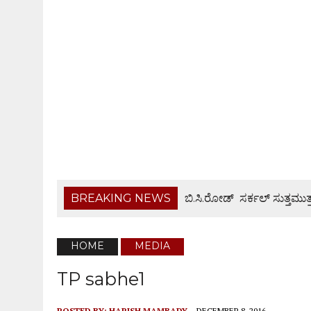
BREAKING NEWS
ಬಿ.ಸಿ.ರೋಡ್ ಸರ್ಕಲ್ ಸುತ್ತಮು
ರಾಯಿ ದುರಂತ: ಮೃತ ಜೀವನ್ ಪಿ
ಆಗಸ್ಟ್ 9ರಂದು ಹಿಂಜಾವೇ ವಿಟ್ಲ ತಾಲೂಕು ಆಶ್ರಯದಲ್ಲಿ ವಾಹನ
HOME
MEDIA
ವೃದ್ಧೆಯ ಮೇಲೆ ಹಲ್ಲೆ ನಡೆಸಿ ದರೋಡೆ ಮಾಡಿದ ಪ್ರಕರಣ,
TP sabhe1
BANTWAL: ಬಂಟ್ವಾಳದಲ್ಲಿ ಸಿಪಿಐ CPI ಪಾದಯಾತ್ರೆ
POSTED BY:
HARISH MAMBADY
DECEMBER 8, 2016