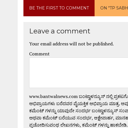
BE THE FIRST TO COMMENT
ON "TP SABH
Leave a comment
Your email address will not be published.
Comment
www.bantwalnews.com ಬಂಟ್ವಾಳನ್ಯೂಸ್ ನಲ್ಲಿ ಪ್ರಕಟ
ಅಭಿಪ್ರಾಯಗಳು ಬರೆದವರ ವೈಯಕ್ತಿಕ ಅಭಿಪ್ರಾಯ ಮಾತ್ರ. ಅವು
ಕಮೆಂಟ್ ಗಳನ್ನು ಯಾವುದೇ ಸಂದರ್ಭ ಬಂಟ್ವಾಳನ್ಯೂಸ್ ಸಂ
ಅಥವಾ ಕಮೆಂಟ್ ಬರೆಯುವ ಸಂದರ್ಭ, ಆಕ್ಷೇಪಾರ್ಹ, ಮಾನಹಾನಿಕರ,
ಪ್ರಚೋದಿಸುವಂಥ ಲೇಖನಗಳು, ಕಮೆಂಟ್ ಗಳನ್ನು ಹಾಕಬೇಡಿ.