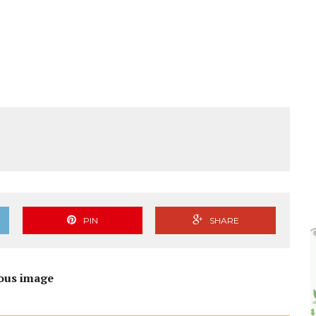
PIN
SHARE
ous image