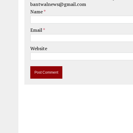
bantwalnews@gmail.com
Name
*
Email
*
Website
A
l
t
e
r
n
a