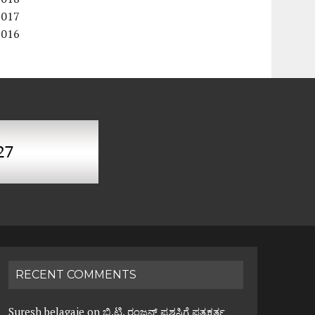
2017
2016
RECENT COMMENTS
Suresh belagaje
on
ಬಿ.ಟಿ. ರಂಜನ್ ಪ್ರಶಸ್ತಿಗೆ ಪತ್ರಕರ್ತ