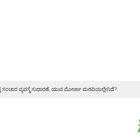
ತ್ತ ಸಂಚಾರ ವ್ಯವಸ್ಥೆ ಸುಧಾರಣೆ, ಯುವ ಮೋರ್ಚಾ ಮನವಿಯಲ್ಲೇನಿದೆ?
ಂಟೋ ಕುಟುಂಬಕ್ಕೆ ಶಾಸಕ ರಾಜೇಶ್ ನಾಯ್ಕ್ ಸಾಂತ್ವನ
 ಜಾಥಾ, ಕಲ್ಲಡ್ಕದಲ್ಲಿ ಸಭೆ – DETAILS
 ಮೂರು ದಿನಗಳೊಳಗೇ ಆರೋಪಿಗಳ ಬಂಧಿಸಿದ ಪೊಲೀಸರು