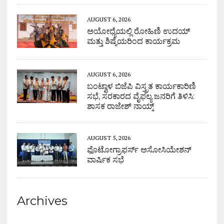
AUGUST 6, 2026
ಅಯೋಧ್ಯೆಯಲ್ಲಿ ರೋಹಿಣಿ ಉದಯ್
ಮತ್ತು ಶಿಷ್ಯೆಯರಿಂದ ಕಾರ್ಯಕ್ರಮ
AUGUST 6, 2026
ಬಂಟ್ವಾಳ ಬಿಜೆಪಿ ವಿಸ್ತ್ರತ ಕಾರ್ಯಕಾರಿಣಿ
ಸಭೆ, ಸರಕಾರದ ವೈಫಲ್ಯ ಜನರಿಗೆ ತಿಳಿಸಿ:
ಶಾಸಕ ರಾಜೇಶ್ ನಾಯ್ಕ್
AUGUST 5, 2026
ಫೊಟೋಗ್ರಾಫರ್ಸ್ ಅಸೋಸಿಯೇಶನ್
ವಾರ್ಷಿಕ ಸಭೆ
Archives