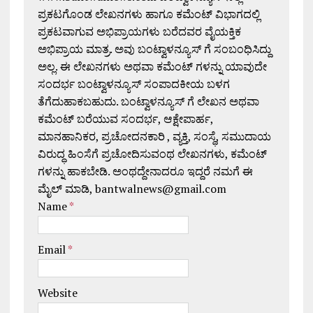
ಪ್ರಕಟಗೊಂಡ ಲೇಖನಗಳು ಹಾಗೂ ಕಮೆಂಟ್ ವಿಭಾಗದಲ್ಲಿ
ಪ್ರಕಟವಾಗುವ ಅಭಿಪ್ರಾಯಗಳು ಬರೆದವರ ವೈಯಕ್ತಿಕ
ಅಭಿಪ್ರಾಯ ಮಾತ್ರ. ಅವು ಬಂಟ್ವಾಳನ್ಯೂಸ್ ಗೆ ಸಂಬಂಧಿಸಿದ್ದು
ಅಲ್ಲ. ಈ ಲೇಖನಗಳು ಅಥವಾ ಕಮೆಂಟ್ ಗಳನ್ನು ಯಾವುದೇ
ಸಂದರ್ಭ ಬಂಟ್ವಾಳನ್ಯೂಸ್ ಸಂಪಾದಕೀಯ ಬಳಗ
ತೆಗೆದುಹಾಕಬಹುದು. ಬಂಟ್ವಾಳನ್ಯೂಸ್ ಗೆ ಲೇಖನ ಅಥವಾ
ಕಮೆಂಟ್ ಬರೆಯುವ ಸಂದರ್ಭ, ಆಕ್ಷೇಪಾರ್ಹ,
ಮಾನಹಾನಿಕರ, ಪ್ರಚೋದನಕಾರಿ , ವ್ಯಕ್ತಿ, ಸಂಸ್ಥೆ, ಸಮುದಾಯ
ವಿರುದ್ಧ ಹಿಂಸೆಗೆ ಪ್ರಚೋದಿಸುವಂಥ ಲೇಖನಗಳು, ಕಮೆಂಟ್
ಗಳನ್ನು ಹಾಕಬೇಡಿ. ಅಂಥದ್ದೇನಾದರೂ ಇದ್ದರೆ ನಮಗೆ ಈ
ಮೈಲ್ ಮಾಡಿ, bantwalnews@gmail.com
Name
*
Email
*
Website