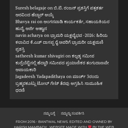
Suresh belagaje
on
ಬಿ.ಟಿ. ರಂಜನ್ ಪ್ರಶಸ್ತಿಗೆ ಪತ್ರಕರ್ತ
ಅರವಿಂದ ಹೆಬ್ಬಾರ್ ಆಯ್ಕೆ
Bhavya rai
on
ಅಂಗನವಾಡಿ ಕಾರ್ಯಕರ್ತೆ, ಸಹಾಯಕಿಯರ
ಹುದ್ದೆ, ಅರ್ಜಿ ಆಹ್ವಾನ
navin acharya
on
ಭ್ರಾಮರಿ ಯಕ್ಷವೈಭವ -2026: ಹಿರಿಯ
ಕಲಾವಿದ ಕೆ.ಎಚ್ ದಾಸಪ್ಪ ರೈ ಅವರಿಗೆ ಭ್ರಾಮರೀ ಯಕ್ಷಮಣಿ
ಪ್ರಶಸ್ತಿ
satheesh kumar shivagiri
on
ಕಲ್ಲಡ್ಕ ಸಮೀಪ
ಕುದ್ರೆಬೆಟ್ಟಿನಲ್ಲಿ ಹೆದ್ದಾರಿ ಸಮೀಪದ ಪ್ರಯಾಣಿಕರ ತಂಗುದಾಣವೇ
ಅಪಾಯಕಾರಿ
Jagadeesh Yadapadithaya
on
ಮಾರ್ಚ್ 3ರಂದು
ಬ್ರಹ್ಮರಕೂಟ್ಲು ಟೋಲ್ ಗೇಟ್ ತೆರವು ಆಗ್ರಹಿಸಿ ಸಾಮೂಹಿಕ
ಧರಣಿ
ನಮ್ಮ ಬಗ್ಗೆ
ನಮ್ಮನ್ನು ಸಂಪರ್ಕಿಸಿ
FROM 2016 - BANTWAL NEWS. EDITED AND OWNED BY
HARISH MAMBADY. WEBSITE MADE WITH
BY
THE WEB