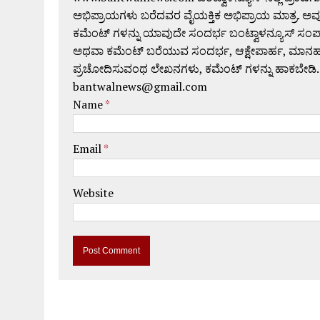
ಅಭಿಪ್ರಾಯಗಳು ಬರೆದವರ ವೈಯಕ್ತಿಕ ಅಭಿಪ್ರಾಯ ಮಾತ್ರ. ಅವು
ಕಮೆಂಟ್ ಗಳನ್ನು ಯಾವುದೇ ಸಂದರ್ಭ ಬಂಟ್ವಾಳನ್ಯೂಸ್ ಸಂ
ಅಥವಾ ಕಮೆಂಟ್ ಬರೆಯುವ ಸಂದರ್ಭ, ಆಕ್ಷೇಪಾರ್ಹ, ಮಾನಹಾನಿಕರ,
ಪ್ರಚೋದಿಸುವಂಥ ಲೇಖನಗಳು, ಕಮೆಂಟ್ ಗಳನ್ನು ಹಾಕಬೇಡಿ.
bantwalnews@gmail.com
Name
*
Email
*
Website
A
l
t