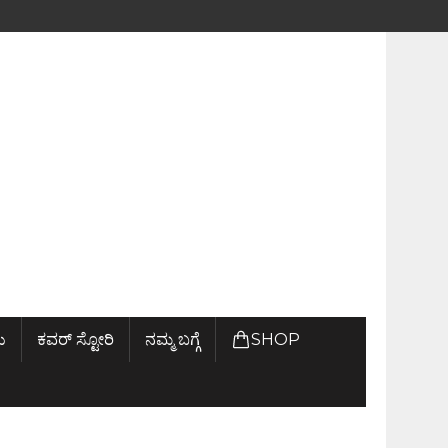
ು
ಕವರ್ ಸ್ಟೋರಿ
ನಮ್ಮ ಬಗ್ಗೆ
SHOP