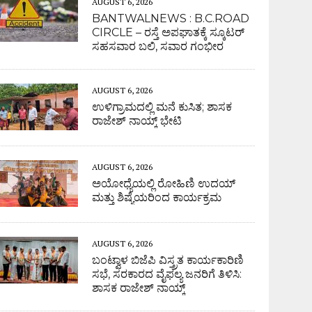
AUGUST 6, 2026
BANTWALNEWS : B.C.ROAD
CIRCLE – ರಸ್ತೆ ಅಪಘಾತಕ್ಕೆ ಸ್ಕೂಟರ್
ಸಹಸವಾರ ಬಲಿ, ಸವಾರ ಗಂಭೀರ
AUGUST 6, 2026
ಉಳಿಗ್ರಾಮದಲ್ಲಿ ಮನೆ ಕುಸಿತ; ಶಾಸಕ
ರಾಜೇಶ್ ನಾಯ್ಕ್ ಭೇಟಿ
AUGUST 6, 2026
ಅಯೋಧ್ಯೆಯಲ್ಲಿ ರೋಹಿಣಿ ಉದಯ್
ಮತ್ತು ಶಿಷ್ಯೆಯರಿಂದ ಕಾರ್ಯಕ್ರಮ
AUGUST 6, 2026
ಬಂಟ್ವಾಳ ಬಿಜೆಪಿ ವಿಸ್ತ್ರತ ಕಾರ್ಯಕಾರಿಣಿ
ಸಭೆ, ಸರಕಾರದ ವೈಫಲ್ಯ ಜನರಿಗೆ ತಿಳಿಸಿ:
ಶಾಸಕ ರಾಜೇಶ್ ನಾಯ್ಕ್