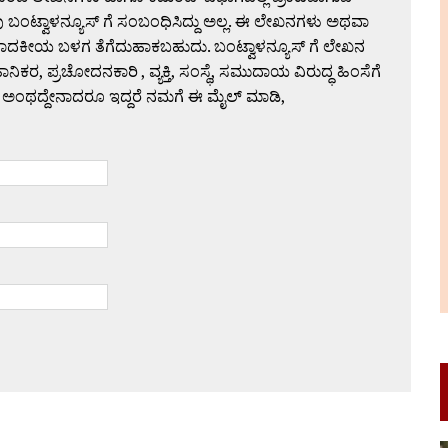
 ಬಂಟ್ವಾಳನ್ಯೂಸ್ ಗೆ ಸಂಬಂಧಿಸಿದ್ದು ಅಲ್ಲ. ಈ ಲೇಖನಗಳು ಅಥವಾ
ಪಾದಕೀಯ ಬಳಗ ತೆಗೆದುಹಾಕಬಹುದು. ಬಂಟ್ವಾಳನ್ಯೂಸ್ ಗೆ ಲೇಖನ
 ಪ್ರಚೋದನಕಾರಿ , ವ್ಯಕ್ತಿ, ಸಂಸ್ಥೆ, ಸಮುದಾಯ ವಿರುದ್ಧ ಹಿಂಸೆಗೆ
 ಅಂಥದ್ದೇನಾದರೂ ಇದ್ದರೆ ನಮಗೆ ಈ ಮೈಲ್ ಮಾಡಿ,