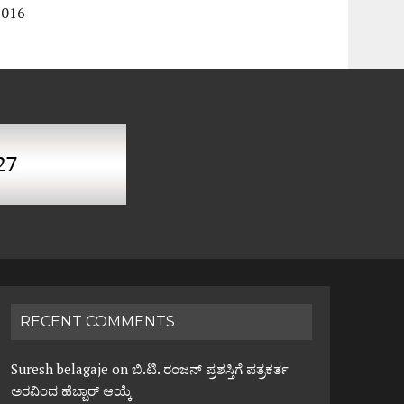
2016
RECENT COMMENTS
Suresh belagaje
on
ಬಿ.ಟಿ. ರಂಜನ್ ಪ್ರಶಸ್ತಿಗೆ ಪತ್ರಕರ್ತ
ಅರವಿಂದ ಹೆಬ್ಬಾರ್ ಆಯ್ಕೆ