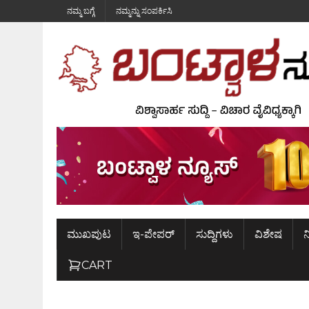
ನಮ್ಮ ಬಗ್ಗೆ
ನಮ್ಮನ್ನು ಸಂಪರ್ಕಿಸಿ
ಮುಖಪುಟ
ಇ-ಪೇಪರ್
ಸುದ್ದಿಗಳು
ವಿಶೇಷ
ನ
CART