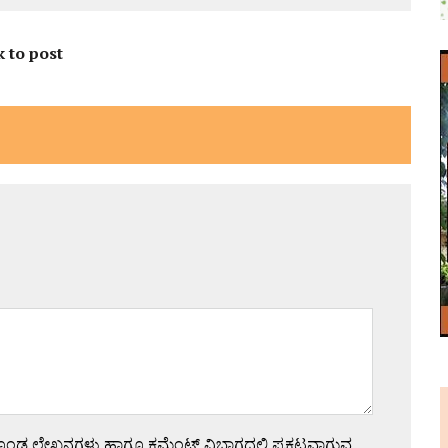
k to post
ಗೊಂಡ ಲೇಖನಗಳು ಹಾಗೂ ಕಮೆಂಟ್ ವಿಭಾಗದಲ್ಲಿ ಪ್ರಕಟವಾಗುವ