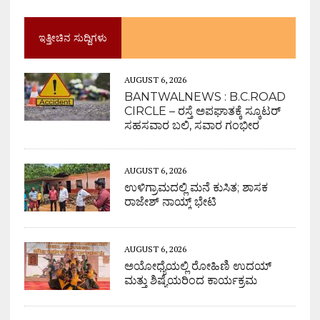
ಇತ್ತೀಚಿನ ಸುದ್ದಿಗಳು
AUGUST 6, 2026
BANTWALNEWS : B.C.ROAD
CIRCLE – ರಸ್ತೆ ಅಪಘಾತಕ್ಕೆ ಸ್ಕೂಟರ್
ಸಹಸವಾರ ಬಲಿ, ಸವಾರ ಗಂಭೀರ
AUGUST 6, 2026
ಉಳಿಗ್ರಾಮದಲ್ಲಿ ಮನೆ ಕುಸಿತ; ಶಾಸಕ
ರಾಜೇಶ್ ನಾಯ್ಕ್ ಭೇಟಿ
AUGUST 6, 2026
ಅಯೋಧ್ಯೆಯಲ್ಲಿ ರೋಹಿಣಿ ಉದಯ್
ಮತ್ತು ಶಿಷ್ಯೆಯರಿಂದ ಕಾರ್ಯಕ್ರಮ