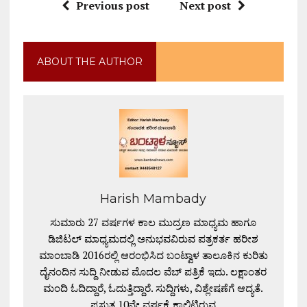
Previous post
Next post
ABOUT THE AUTHOR
Harish Mambady
ಸುಮಾರು 27 ವರ್ಷಗಳ ಕಾಲ ಮುದ್ರಣ ಮಾಧ್ಯಮ ಹಾಗೂ
ಡಿಜಿಟಲ್ ಮಾಧ್ಯಮದಲ್ಲಿ ಅನುಭವವಿರುವ ಪತ್ರಕರ್ತ ಹರೀಶ
ಮಾಂಬಾಡಿ 2016ರಲ್ಲಿ ಆರಂಭಿಸಿದ ಬಂಟ್ವಾಳ ತಾಲೂಕಿನ ಕುರಿತು
ದೈನಂದಿನ ಸುದ್ದಿ ನೀಡುವ ಮೊದಲ ವೆಬ್ ಪತ್ರಿಕೆ ಇದು. ಲಕ್ಷಾಂತರ
ಮಂದಿ ಓದಿದ್ದಾರೆ, ಓದುತ್ತಿದ್ದಾರೆ. ಸುದ್ದಿಗಳು, ವಿಶ್ಲೇಷಣೆಗೆ ಆದ್ಯತೆ.
ಪ್ರಸ್ತುತ 10ನೇ ವರ್ಷಕ್ಕೆ ಕಾಲಿಟ್ಟಿರುವ