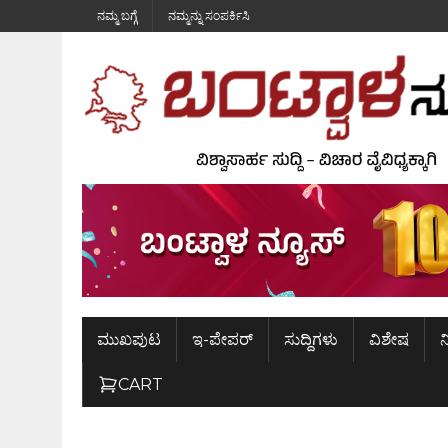
ನಮ್ಮ ಬಗ್ಗೆ
ನಮ್ಮನ್ನು ಸಂಪರ್ಕಿಸಿ
ಮುಖಪುಟ
ಇ-ಪೇಪರ್
ಸುದ್ದಿಗಳು
ವಿಶೇಷ
ನ
CART