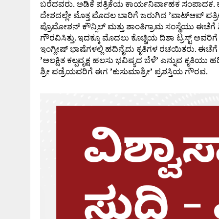
ಬರೆದವರು. ಅಡಿಕೆ ಪತ್ರಿಕೆಯ ಕಾರ್ಯನಿರ್ವಾಹಕ ಸಂಪಾದಕ. ಕನ್
ದೇಶದಲ್ಲೇ ಮೊತ್ತ ಮೊದಲ ಬಾರಿಗೆ ಜರುಗಿದ
’
ವಾಟ್‌ಆಪ್ ಪತ್
ಪ್ರೊಮೋಶನ್ ಕೌನ್ಸಿಲ್ ಮತ್ತು ಶಾಂತಿಗ್ರಾಮ ಸಂಸ್ಥೆಯು ಈಚೆಗೆ 
ಗೌರವಿಸಿತ್ತು. ಇದಕ್ಕೂ ಮೊದಲು ಕೊಚ್ಚಿಯ ದಿಶಾ ಟ್ರಸ್ಟ್ ಅವರಿಗೆ
ಇಂಗ್ಲೀಷ್ ಭಾಷೆಗಳಲ್ಲಿ ಹದಿನೈದು ಕೃತಿಗಳ ರಚಯಿತರು. ಈಚೆಗೆ ಫಾರ
’
ಅಲಕ್ಷಿತ ಕಲ್ಪವೃಕ್ಷ ಹಲಸು ಭವಿಷ್ಯದ ಬೆಳೆ
’
ಎನ್ನುವ ಕೃತಿಯು ಹ
ಶ್ರೀ ಪಡ್ರೆಯವರಿಗೆ ಈಗ
’
ಕುಸುಮಾಶ್ರೀ
’
ಪ್ರಶಸ್ತಿಯ ಗೌರವ.