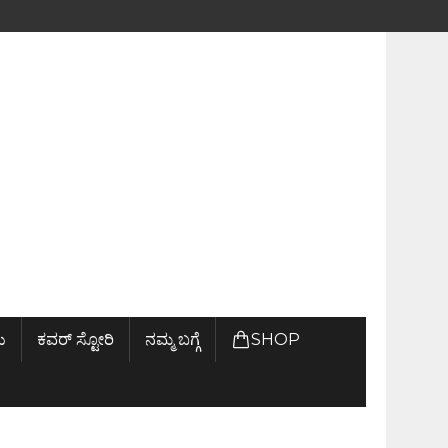
ು
ಕವರ್ ಸ್ಟೋರಿ
ನಮ್ಮ ಬಗ್ಗೆ
SHOP