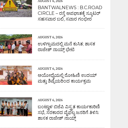
AUGUST 6, 2026
BANTWALNEWS : B.C.ROAD
CIRCLE – ರಸ್ತೆ ಅಪಘಾತಕ್ಕೆ ಸ್ಕೂಟರ್
ಸಹಸವಾರ ಬಲಿ, ಸವಾರ ಗಂಭೀರ
AUGUST 6, 2026
ಉಳಿಗ್ರಾಮದಲ್ಲಿ ಮನೆ ಕುಸಿತ; ಶಾಸಕ
ರಾಜೇಶ್ ನಾಯ್ಕ್ ಭೇಟಿ
AUGUST 6, 2026
ಅಯೋಧ್ಯೆಯಲ್ಲಿ ರೋಹಿಣಿ ಉದಯ್
ಮತ್ತು ಶಿಷ್ಯೆಯರಿಂದ ಕಾರ್ಯಕ್ರಮ
AUGUST 6, 2026
ಬಂಟ್ವಾಳ ಬಿಜೆಪಿ ವಿಸ್ತ್ರತ ಕಾರ್ಯಕಾರಿಣಿ
ಸಭೆ, ಸರಕಾರದ ವೈಫಲ್ಯ ಜನರಿಗೆ ತಿಳಿಸಿ:
ಶಾಸಕ ರಾಜೇಶ್ ನಾಯ್ಕ್