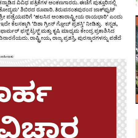
ನಾಡಿನ ವಿವಿಧ ಪತ್ರಿಕೆಗಳ ಅಂಕಣಗಾರರು. ಈಚೆಗೆ ಪುತ್ತೂರಿನಲ್ಲಿ
ರಿಕೋದ್ಯಮ
’
ಶಿಬಿರದ ರೂವಾರಿ. ತಿರುವನಂತಪುರಂನ ಜಾಕ್‌ಫ್ರುಟ್
ಶ್ರೀ ಪಡ್ರೆಯವರಿಗೆ
’
ಹಲಸಿನ ಅಂತಾರಾಷ್ಟ್ರೀಯ ರಾಯಭಾರಿ
’
ಎಂದು
 ಇದೇ ಕೆಲಸಕ್ಕಾಗಿ
’
ದಿಶಾ ಗ್ರೀನ್ ಗ್ಲೋಬ್ ಪ್ರಶಸ್ತಿ
’
ನೀಡಿತ್ತು.
ಕನ್ನಡ
,
್ಮರ್ ಫಸ್ಟ್ ಟ್ರಸ್ಟ್ ಮತ್ತು ಕೃಷಿ ಮಾಧ್ಯಮ ಕೇಂದ್ರ ಪ್ರಕಾಶಿಸಿದ
ದಿನಾರನೆಯದು. ರಾಷ್ಟ್ರೀಯ
,
ರಾಜ್ಯ ಪ್ರಶಸ್ತಿ
,
ಪುರಸ್ಕಾರಗಳನ್ನು ಪಡೆದೆ
ಜಾಹೀರಾತು