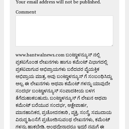
Your email address will not be published.
Comment
www.bantwalnews.com ಬಂಟ್ವಾಳನ್ಯೂಸ್ ನಲ್ಲಿ
ಪ್ರಕಟಗೊಂಡ ಲೇಖನಗಳು ಹಾಗೂ ಕಮೆಂಟ್ ವಿಭಾಗದಲ್ಲಿ
ಪ್ರಕಟವಾಗುವ ಅಭಿಪ್ರಾಯಗಳು ಬರೆದವರ ವೈಯಕ್ತಿಕ
ಅಭಿಪ್ರಾಯ ಮಾತ್ರ. ಅವು ಬಂಟ್ವಾಳನ್ಯೂಸ್ ಗೆ ಸಂಬಂಧಿಸಿದ್ದು
ಅಲ್ಲ. ಈ ಲೇಖನಗಳು ಅಥವಾ ಕಮೆಂಟ್ ಗಳನ್ನು ಯಾವುದೇ
ಸಂದರ್ಭ ಬಂಟ್ವಾಳನ್ಯೂಸ್ ಸಂಪಾದಕೀಯ ಬಳಗ
ತೆಗೆದುಹಾಕಬಹುದು. ಬಂಟ್ವಾಳನ್ಯೂಸ್ ಗೆ ಲೇಖನ ಅಥವಾ
ಕಮೆಂಟ್ ಬರೆಯುವ ಸಂದರ್ಭ, ಆಕ್ಷೇಪಾರ್ಹ,
ಮಾನಹಾನಿಕರ, ಪ್ರಚೋದನಕಾರಿ , ವ್ಯಕ್ತಿ, ಸಂಸ್ಥೆ, ಸಮುದಾಯ
ವಿರುದ್ಧ ಹಿಂಸೆಗೆ ಪ್ರಚೋದಿಸುವಂಥ ಲೇಖನಗಳು, ಕಮೆಂಟ್
ಗಳನ್ನು ಹಾಕಬೇಡಿ. ಅಂಥದ್ದೇನಾದರೂ ಇದ್ದರೆ ನಮಗೆ ಈ