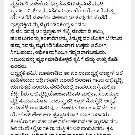
ವೃತ್ತಿಗಳಲ್ಲಿ ಮಹಿಳೆಯರನ್ನು ತೊಡಗಿಸಿಳ್ಳುವಂತೆ ಮಾಡಿ
ಸ್ವಾವಲಂಬಿ ಜೀವನ ನಡೆಸುವ ಇಲಾಖೆಯ ಯೋಜನೆ ಮತ್ತು
ಯೋಚನೆಗೆ ಮಹಿಳೆರು ಸಹಕಾರ ನೀಡುವುದರ ಜೊತೆಗೆ
ಇಚ್ಚಾಶಕ್ತಿಯನ್ನು ಮೈಗೂಡಿಸಿಕೊಳ್ಳಿ ಎಂದರು.
ಜಿ.ಪಂ.ಸದಸ್ಯ ಚಂದ್ರಪ್ರಕಾಶ್ ಶೆಟ್ಟಿ ಮಾತನಾಡಿ ಹಣ್ಣು
ಹಂಪಲುಗಳನ್ನು ತರಕಾರಿಗಳನ್ನು ತಿನ್ನುವುದರ ಜೊತೆಗೆ ಬೆಳೆಸುವ
ಹವ್ಯಾಸವನ್ನು ಮೈಗೂಡಿಸಿಕೊಂಡಾಗ ಉತ್ತಮ ಆರೋಗ್ಯ
ಸಿಗಬಹುದು, ಆರ್ಥಿಕವಾಗಿಯೂ ಸದೃಡರಾಗಬಹುದು.
ಸಮಯವನ್ನು ವ್ಯರ್ಥಮಾಡಿಕೊಳ್ಳದೆ ಕೃಷಿಗೆ ಹೆಚ್ಚು ಉತ್ತು ಕೊಡಿ
ಎಂದರು.
ಅಧ್ಯಕ್ಷತೆ ವಹಿಸಿ ಮಾತನಾಡಿದ ತಾ.ಪಂ.ಉಪಾಧ್ಯಕ್ಷ ಅಬ್ಬಾಸ್ ಆಲಿ
ಮಹಿಳೆಯರು ಆರ್ಥಿಕವಾಗಿ ಮುಂದೆ ಬಂದಾಗ ಗ್ರಾಮ ಅಭಿವೃದ್ದಿ
ಯಾಗುತ್ತದೆ ಎಂದರು. ವೇದಿಕೆಯಲ್ಲಿ ತಾ.ಪಂ.ಸದಸ್ಯೆ ಮಲ್ಲಿಕಾ
ಶೆಟ್ಟಿ, ಶಿಶು ಅಭಿವೃದ್ದಿ ಯೋಜನಾಧಿಕಾರಿ ಮಲ್ಲಿಕಾ, ಸಂಪನ್ಮೂಲ
ವ್ಯಕ್ತಿ ಸುಮನ ಮೂರ್ತಿ ಮತ್ತು ಸ್ತ್ರಿ ಶಕ್ತಿ ಬ್ಲಾಕ್ ಸೋಸೈಟಿ ಅಧ್ಯಕ್ಷೆ
ಶರತಿ ಶೆಟ್ಟಿ ಉಪಸಿತರಿದ್ದರು. ತೋಟಗಾರಿಕಾ ಉಪನಿರ್ದೇಶಕ
ಯೋಗೇಶ್ ಹೆಚ್ ಆರ್ ಪ್ರಸ್ತಾವಿಕವಾಗಿ ಮಾತನಾಡಿದರು.
ತೋಟಗಾರಿಕಾ ಸಹಾಯಕ ನಿರ್ದೇಶಕ ದಿನೇಶ್ ಸ್ವಾಗತಿಸಿದರು.
ಹಿರಿಯ ಮೇಲ್ವಿಚಾರಕಿ ಗಾಯತ್ರಿ ಕಂಬಳಿ ವಂದಿಸಿದರು. ಕೃಷಿ