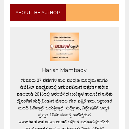
ABOUT THE AUTHOR
Harish Mambady
ಸುಮಾರು 27 ವರ್ಷಗಳ ಕಾಲ ಮುದ್ರಣ ಮಾಧ್ಯಮ ಹಾಗೂ
ಡಿಜಿಟಲ್ ಮಾಧ್ಯಮದಲ್ಲಿ ಅನುಭವವಿರುವ ಪತ್ರಕರ್ತ ಹರೀಶ
ಮಾಂಬಾಡಿ 2016ರಲ್ಲಿ ಆರಂಭಿಸಿದ ಬಂಟ್ವಾಳ ತಾಲೂಕಿನ ಕುರಿತು
ದೈನಂದಿನ ಸುದ್ದಿ ನೀಡುವ ಮೊದಲ ವೆಬ್ ಪತ್ರಿಕೆ ಇದು. ಲಕ್ಷಾಂತರ
ಮಂದಿ ಓದಿದ್ದಾರೆ, ಓದುತ್ತಿದ್ದಾರೆ. ಸುದ್ದಿಗಳು, ವಿಶ್ಲೇಷಣೆಗೆ ಆದ್ಯತೆ.
ಪ್ರಸ್ತುತ 10ನೇ ವರ್ಷಕ್ಕೆ ಕಾಲಿಟ್ಟಿರುವ
www.bantwalnews.comಗೆ ಆರ್ಥಿಕ ಸಹಕಾರವೂ ಬೇಕು.
ಪ್ರಾಯೋಜಕತ್ವ ಅಥವಾ ಜಾಹೀರಾತು ನೀಡುವುದಿದ್ದರೆ