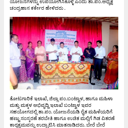
ಯೋಜನೆಗಳನ್ನು ಉಪಯೋಗಿಸಿಕೊಳ್ಳಿ ಎಂದು ತಾ.ಪಂ.ಅಧ್ಯಕ್ಷ
ಚಂದ್ರಹಾಸ ಕರ್ಕೇರ ಹೇಳಿದರು .
ತೋಟಗಾರಿಕೆ ಇಲಾಖೆ, ಜಿಲ್ಲಾ ಪಂ.ಬಂಟ್ವಾಳ, ಹಾಗೂ ಮಹಿಳಾ
ಮತ್ತು ಮಕ್ಕಳ ಅಭಿವೃದ್ದಿ ಇಲಾಖೆ ಬಂಟ್ವಾಳ ಇವರ
ಸಹಯೋಗದಲ್ಲಿ ತಾ.ಪಂ. ಯೋಜನೆಯಡಿ ರೈತ ಮಹಿಳೆಯರಿಗೆ
ಹಣ್ಣು ಸಂಸ್ಕರಣೆ ತರಬೇತಿ ಹಾಗೂ ಉಚಿತ ಮಲ್ಲಿಗೆ ಗಿಡ ವಿತರಣೆ
ಕಾರ್‍ಯಕ್ರಮವನ್ನು ಉದ್ಘಾಟಿಸಿ ಮಾತನಾಡಿದರು. ಬೇರೆ ಬೇರೆ