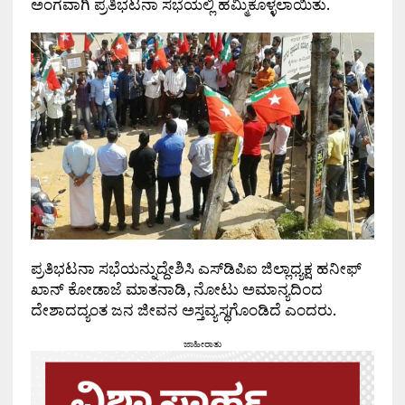
ಅಂಗವಾಗಿ ಪ್ರತಿಭಟನಾ ಸಭೆಯಲ್ಲಿ ಹಮ್ಮಿಕೊಳ್ಳಲಾಯಿತು.
ಪ್ರತಿಭಟನಾ ಸಭೆಯನ್ನುದ್ದೇಶಿಸಿ ಎಸ್‌ಡಿಪಿಐ ಜಿಲ್ಲಾಧ್ಯಕ್ಷ ಹನೀಫ್
ಖಾನ್ ಕೋಡಾಜೆ ಮಾತನಾಡಿ, ನೋಟು ಅಮಾನ್ಯದಿಂದ
ದೇಶಾದದ್ಯಂತ ಜನ ಜೀವನ ಅಸ್ತವ್ಯಸ್ಥಗೊಂಡಿದೆ ಎಂದರು.
ಜಾಹೀರಾತು