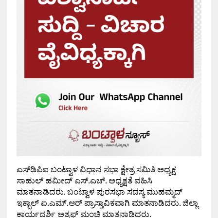
ಎಸ್‌ಡಿಪಿಐ ಬಂಟ್ವಾಳ ವಿಧಾನ ಸಭಾ ಕ್ಷೇತ್ರ ಸಮಿತಿ ಅಧ್ಯಕ್ಷ
ಸಾಹುಲ್ ಹಮೀದ್ ಎಸ್.ಎಚ್. ಅಧ್ಯಕ್ಷತೆ ವಹಿಸಿ
ಮಾತನಾಡಿದರು. ಬಂಟ್ವಾಳ ಪುರಸಭಾ ಸದಸ್ಯ ಮುಹಮ್ಮದ್
ಇಕ್ಬಾಲ್ ಐ.ಎಮ್.ಆರ್ ಪ್ರಾಸ್ತಾವಿಕವಾಗಿ ಮಾತನಾಡಿದರು. ಜಿಲ್ಲಾ
ಕಾರ್ಯದರ್ಶಿ ಅಶ್ರಫ್ ಮಂಚಿ ಮಾತನಾಡಿದರು.