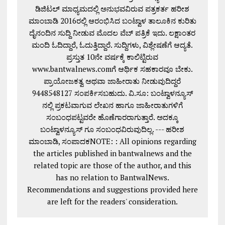
ಡಿಜಿಟಲ್ ಮಾಧ್ಯಮದಲ್ಲಿ ಅನುಭವವಿರುವ ಪತ್ರಕರ್ತ ಹರೀಶ
ಮಾಂಬಾಡಿ 2016ರಲ್ಲಿ ಆರಂಭಿಸಿದ ಬಂಟ್ವಾಳ ತಾಲೂಕಿನ ಕುರಿತು
ದೈನಂದಿನ ಸುದ್ದಿ ನೀಡುವ ಮೊದಲ ವೆಬ್ ಪತ್ರಿಕೆ ಇದು. ಲಕ್ಷಾಂತರ
ಮಂದಿ ಓದಿದ್ದಾರೆ, ಓದುತ್ತಿದ್ದಾರೆ. ಸುದ್ದಿಗಳು, ವಿಶ್ಲೇಷಣೆಗೆ ಆದ್ಯತೆ.
ಪ್ರಸ್ತುತ 10ನೇ ವರ್ಷಕ್ಕೆ ಕಾಲಿಟ್ಟಿರುವ
www.bantwalnews.comಗೆ ಆರ್ಥಿಕ ಸಹಕಾರವೂ ಬೇಕು.
ಪ್ರಾಯೋಜಕತ್ವ ಅಥವಾ ಜಾಹೀರಾತು ನೀಡುವುದಿದ್ದರೆ
9448548127 ಸಂಪರ್ಕಿಸಬಹುದು. ವಿ.ಸೂ: ಬಂಟ್ವಾಳನ್ಯೂಸ್
ನಲ್ಲಿ ಪ್ರಕಟವಾಗುವ ಲೇಖನ ಹಾಗೂ ಜಾಹೀರಾತುಗಳಿಗೆ
ಸಂಬಂಧಪಟ್ಟವರೇ ಹೊಣೆಗಾರರಾಗುತ್ತಾರೆ. ಅದಕ್ಕೂ
ಬಂಟ್ವಾಳನ್ಯೂಸ್ ಗೂ ಸಂಬಂಧವಿರುವುದಿಲ್ಲ. --- ಹರೀಶ
ಮಾಂಬಾಡಿ, ಸಂಪಾದಕNOTE: : All opinions regarding
the articles published in bantwalnews and the
related topic are those of the author, and this
has no relation to BantwalNews.
Recommendations and suggestions provided here
are left for the readers' consideration.