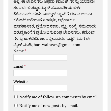
ಅಲ್ಲ. ಈ ಲೇಖನಗಳು ಅಥವಾ ಕಮೆಂಟ್ ಗಳನ್ನು ಯಾವುದೇ
ಸಂದರ್ಭ ಬಂಟ್ವಾಳನ್ಯೂಸ್ ಸಂಪಾದಕೀಯ ಬಳಗ
ತೆಗೆದುಹಾಕಬಹುದು. ಬಂಟ್ವಾಳನ್ಯೂಸ್ ಗೆ ಲೇಖನ ಅಥವಾ
ಕಮೆಂಟ್ ಬರೆಯುವ ಸಂದರ್ಭ, ಆಕ್ಷೇಪಾರ್ಹ,
ಮಾನಹಾನಿಕರ, ಪ್ರಚೋದನಕಾರಿ , ವ್ಯಕ್ತಿ, ಸಂಸ್ಥೆ, ಸಮುದಾಯ
ವಿರುದ್ಧ ಹಿಂಸೆಗೆ ಪ್ರಚೋದಿಸುವಂಥ ಲೇಖನಗಳು, ಕಮೆಂಟ್
ಗಳನ್ನು ಹಾಕಬೇಡಿ. ಅಂಥದ್ದೇನಾದರೂ ಇದ್ದರೆ ನಮಗೆ ಈ
ಮೈಲ್ ಮಾಡಿ, bantwalnews@gmail.com
Name
*
Email
*
Website
Notify me of follow-up comments by email.
Notify me of new posts by email.