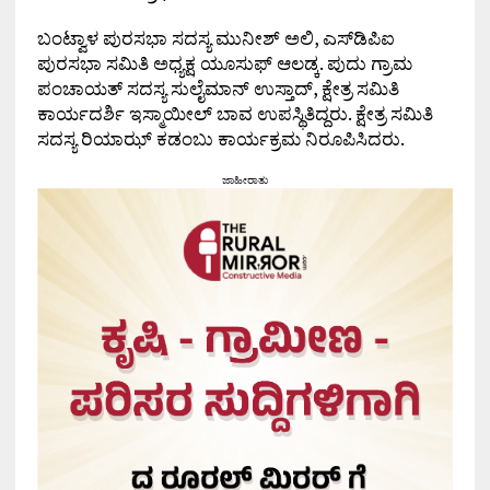
ಬಂಟ್ವಾಳ ಪುರಸಭಾ ಸದಸ್ಯ ಮುನೀಶ್ ಅಲಿ, ಎಸ್‌ಡಿಪಿಐ
ಪುರಸಭಾ ಸಮಿತಿ ಅಧ್ಯಕ್ಷ ಯೂಸುಫ್ ಆಲಡ್ಕ. ಪುದು ಗ್ರಾಮ
ಪಂಚಾಯತ್ ಸದಸ್ಯ ಸುಲೈಮಾನ್ ಉಸ್ತಾದ್, ಕ್ಷೇತ್ರ ಸಮಿತಿ
ಕಾರ್ಯದರ್ಶಿ ಇಸ್ಮಾಯೀಲ್ ಬಾವ ಉಪಸ್ಥಿತಿದ್ದರು. ಕ್ಷೇತ್ರ ಸಮಿತಿ
ಸದಸ್ಯ ರಿಯಾಝ್ ಕಡಂಬು ಕಾರ್ಯಕ್ರಮ ನಿರೂಪಿಸಿದರು.
ಜಾಹೀರಾತು