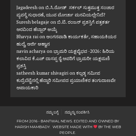
Jagadeesh
on
ಬಿ.ಸಿ.ರೋಡ್ ಸರ್ಕಲ್ ಸುತ್ತಮುತ್ತ ಸಂಚಾರ
ವ್ಯವಸ್ಥೆ ಸುಧಾರಣೆ, ಯುವ ಮೋರ್ಚಾ ಮನವಿಯಲ್ಲೇನಿದೆ?
Suresh belagaje
on
ಬಿ.ಟಿ. ರಂಜನ್ ಪ್ರಶಸ್ತಿಗೆ ಪತ್ರಕರ್ತ
ಅರವಿಂದ ಹೆಬ್ಬಾರ್ ಆಯ್ಕೆ
Bhavya rai
on
ಅಂಗನವಾಡಿ ಕಾರ್ಯಕರ್ತೆ, ಸಹಾಯಕಿಯರ
ಹುದ್ದೆ, ಅರ್ಜಿ ಆಹ್ವಾನ
navin acharya
on
ಭ್ರಾಮರಿ ಯಕ್ಷವೈಭವ -2026: ಹಿರಿಯ
ಕಲಾವಿದ ಕೆ.ಎಚ್ ದಾಸಪ್ಪ ರೈ ಅವರಿಗೆ ಭ್ರಾಮರೀ ಯಕ್ಷಮಣಿ
ಪ್ರಶಸ್ತಿ
satheesh kumar shivagiri
on
ಕಲ್ಲಡ್ಕ ಸಮೀಪ
ಕುದ್ರೆಬೆಟ್ಟಿನಲ್ಲಿ ಹೆದ್ದಾರಿ ಸಮೀಪದ ಪ್ರಯಾಣಿಕರ ತಂಗುದಾಣವೇ
ಅಪಾಯಕಾರಿ
ನಮ್ಮ ಬಗ್ಗೆ
ನಮ್ಮನ್ನು ಸಂಪರ್ಕಿಸಿ
FROM 2016 - BANTWAL NEWS. EDITED AND OWNED BY
HARISH MAMBADY. WEBSITE MADE WITH
BY
THE WEB
PEOPLE
.