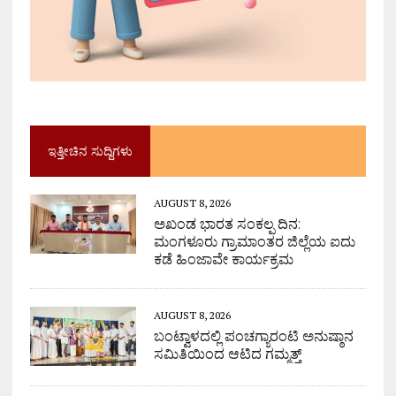
ಇತ್ತೀಚಿನ ಸುದ್ದಿಗಳು
AUGUST 8, 2026
ಅಖಂಡ ಭಾರತ ಸಂಕಲ್ಪ ದಿನ:
ಮಂಗಳೂರು ಗ್ರಾಮಾಂತರ ಜಿಲ್ಲೆಯ ಐದು
ಕಡೆ ಹಿಂಜಾವೇ ಕಾರ್ಯಕ್ರಮ
AUGUST 8, 2026
ಬಂಟ್ವಾಳದಲ್ಲಿ ಪಂಚಗ್ಯಾರಂಟಿ ಅನುಷ್ಠಾನ
ಸಮಿತಿಯಿಂದ ಆಟಿದ ಗಮ್ಮತ್ತ್