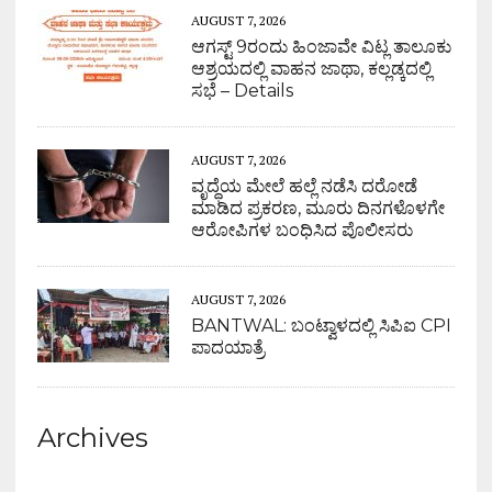
AUGUST 7, 2026
ಆಗಸ್ಟ್ 9ರಂದು ಹಿಂಜಾವೇ ವಿಟ್ಲ ತಾಲೂಕು
ಆಶ್ರಯದಲ್ಲಿ ವಾಹನ ಜಾಥಾ, ಕಲ್ಲಡ್ಕದಲ್ಲಿ
ಸಭೆ – Details
AUGUST 7, 2026
ವೃದ್ಧೆಯ ಮೇಲೆ ಹಲ್ಲೆ ನಡೆಸಿ ದರೋಡೆ
ಮಾಡಿದ ಪ್ರಕರಣ, ಮೂರು ದಿನಗಳೊಳಗೇ
ಆರೋಪಿಗಳ ಬಂಧಿಸಿದ ಪೊಲೀಸರು
AUGUST 7, 2026
BANTWAL: ಬಂಟ್ವಾಳದಲ್ಲಿ ಸಿಪಿಐ CPI
ಪಾದಯಾತ್ರೆ
Archives