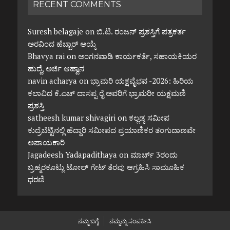
RECENT COMMENTS
Suresh belagaje
on
ಬಿ.ಟಿ. ರಂಜನ್ ಪ್ರಶಸ್ತಿಗೆ ಪತ್ರಕರ್ತ
ಅರವಿಂದ ಹೆಬ್ಬಾರ್ ಆಯ್ಕೆ
Bhavya rai
on
ಅಂಗನವಾಡಿ ಕಾರ್ಯಕರ್ತೆ, ಸಹಾಯಕಿಯರ
ಹುದ್ದೆ, ಅರ್ಜಿ ಆಹ್ವಾನ
navin acharya
on
ಭ್ರಾಮರಿ ಯಕ್ಷವೈಭವ -2026: ಹಿರಿಯ
ಕಲಾವಿದ ಕೆ.ಎಚ್ ದಾಸಪ್ಪ ರೈ ಅವರಿಗೆ ಭ್ರಾಮರೀ ಯಕ್ಷಮಣಿ
ಪ್ರಶಸ್ತಿ
satheesh kumar shivagiri
on
ಕಲ್ಲಡ್ಕ ಸಮೀಪ
ಕುದ್ರೆಬೆಟ್ಟಿನಲ್ಲಿ ಹೆದ್ದಾರಿ ಸಮೀಪದ ಪ್ರಯಾಣಿಕರ ತಂಗುದಾಣವೇ
ಅಪಾಯಕಾರಿ
Jagadeesh Yadapadithaya
on
ಮಾರ್ಚ್ 3ರಂದು
ಬ್ರಹ್ಮರಕೂಟ್ಲು ಟೋಲ್ ಗೇಟ್ ತೆರವು ಆಗ್ರಹಿಸಿ ಸಾಮೂಹಿಕ
ಧರಣಿ
ನಮ್ಮ ಬಗ್ಗೆ
ನಮ್ಮನ್ನು ಸಂಪರ್ಕಿಸಿ