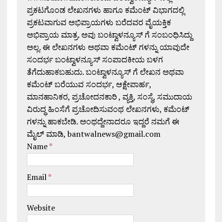
ಪ್ರಕಟಗೊಂಡ ಲೇಖನಗಳು ಹಾಗೂ ಕಮೆಂಟ್ ವಿಭಾಗದಲ್ಲಿ
ಪ್ರಕಟವಾಗುವ ಅಭಿಪ್ರಾಯಗಳು ಬರೆದವರ ವೈಯಕ್ತಿಕ
ಅಭಿಪ್ರಾಯ ಮಾತ್ರ. ಅವು ಬಂಟ್ವಾಳನ್ಯೂಸ್ ಗೆ ಸಂಬಂಧಿಸಿದ್ದು
ಅಲ್ಲ. ಈ ಲೇಖನಗಳು ಅಥವಾ ಕಮೆಂಟ್ ಗಳನ್ನು ಯಾವುದೇ
ಸಂದರ್ಭ ಬಂಟ್ವಾಳನ್ಯೂಸ್ ಸಂಪಾದಕೀಯ ಬಳಗ
ತೆಗೆದುಹಾಕಬಹುದು. ಬಂಟ್ವಾಳನ್ಯೂಸ್ ಗೆ ಲೇಖನ ಅಥವಾ
ಕಮೆಂಟ್ ಬರೆಯುವ ಸಂದರ್ಭ, ಆಕ್ಷೇಪಾರ್ಹ,
ಮಾನಹಾನಿಕರ, ಪ್ರಚೋದನಕಾರಿ , ವ್ಯಕ್ತಿ, ಸಂಸ್ಥೆ, ಸಮುದಾಯ
ವಿರುದ್ಧ ಹಿಂಸೆಗೆ ಪ್ರಚೋದಿಸುವಂಥ ಲೇಖನಗಳು, ಕಮೆಂಟ್
ಗಳನ್ನು ಹಾಕಬೇಡಿ. ಅಂಥದ್ದೇನಾದರೂ ಇದ್ದರೆ ನಮಗೆ ಈ
ಮೈಲ್ ಮಾಡಿ, bantwalnews@gmail.com
Name
*
Email
*
Website