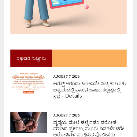
ಇತ್ತೀಚಿನ ಸುದ್ದಿಗಳು
AUGUST 7, 2026
ಆಗಸ್ಟ್ 9ರಂದು ಹಿಂಜಾವೇ ವಿಟ್ಲ ತಾಲೂಕು
ಆಶ್ರಯದಲ್ಲಿ ವಾಹನ ಜಾಥಾ, ಕಲ್ಲಡ್ಕದಲ್ಲಿ
ಸಭೆ – Details
AUGUST 7, 2026
ವೃದ್ಧೆಯ ಮೇಲೆ ಹಲ್ಲೆ ನಡೆಸಿ ದರೋಡೆ
ಮಾಡಿದ ಪ್ರಕರಣ, ಮೂರು ದಿನಗಳೊಳಗೇ
ಆರೋಪಿಗಳ ಬಂಧಿಸಿದ ಪೊಲೀಸರು