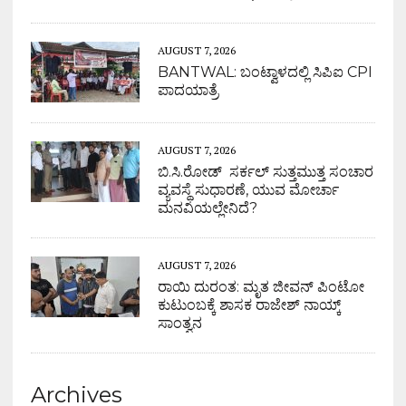
AUGUST 7, 2026
BANTWAL: ಬಂಟ್ವಾಳದಲ್ಲಿ ಸಿಪಿಐ CPI
ಪಾದಯಾತ್ರೆ
AUGUST 7, 2026
ಬಿ.ಸಿ.ರೋಡ್ ಸರ್ಕಲ್ ಸುತ್ತಮುತ್ತ ಸಂಚಾರ
ವ್ಯವಸ್ಥೆ ಸುಧಾರಣೆ, ಯುವ ಮೋರ್ಚಾ
ಮನವಿಯಲ್ಲೇನಿದೆ?
AUGUST 7, 2026
ರಾಯಿ ದುರಂತ: ಮೃತ ಜೀವನ್ ಪಿಂಟೋ
ಕುಟುಂಬಕ್ಕೆ ಶಾಸಕ ರಾಜೇಶ್ ನಾಯ್ಕ್
ಸಾಂತ್ವನ
Archives