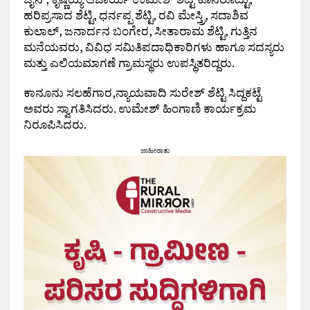
ಹರಿಪ್ರಸಾದ ಶೆಟ್ಟಿ, ಧರ್ನಪ್ಪ ಶೆಟ್ಟಿ, ರವಿ ಮೇಸ್ತ್ರಿ, ಸದಾಶಿವ
ಕುಲಾಲ್, ಜನಾರ್ದನ ಬಂಗೇರ, ಸೀತಾರಾಮ ಶೆಟ್ಟಿ, ಗುತ್ತಿನ
ಮನೆಯವರು, ವಿವಿಧ ಸಮಿತಿಪದಾಧಿಕಾರಿಗಳು ಹಾಗೂ ಸದಸ್ಯರು
ಮತ್ತು ಎಲಿಯಮಾಗಣೆ ಗ್ರಾಮಸ್ಥರು ಉಪಸ್ಥಿತರಿದ್ದರು.
ಕಾನೂನು ಸಲಹೆಗಾರ,ನ್ಯಾಯವಾದಿ ಸುರೇಶ್ ಶೆಟ್ಟಿ ಸಿದ್ದಕಟ್ಟೆ
ಅವರು ಸ್ವಾಗತಿಸಿದರು. ಉಮೇಶ್ ಹಿಂಗಾಣಿ ಕಾರ್ಯಕ್ರಮ
ನಿರೂಪಿಸಿದರು.
ಜಾಹೀರಾತು