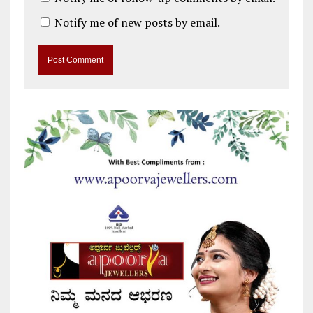
Notify me of new posts by email.
A
l
t
e
r
n
a
t
i
v
e
: