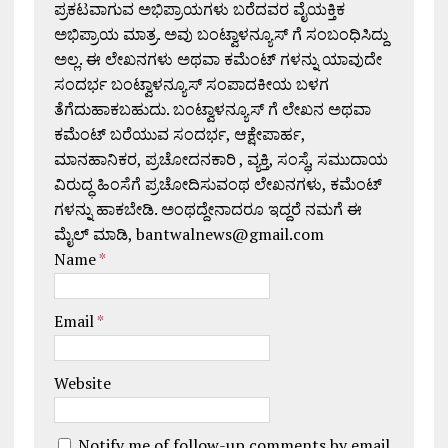
ಪ್ರಕಟವಾಗುವ ಅಭಿಪ್ರಾಯಗಳು ಬರೆದವರ ವೈಯಕ್ತಿಕ
ಅಭಿಪ್ರಾಯ ಮಾತ್ರ. ಅವು ಬಂಟ್ವಾಳನ್ಯೂಸ್ ಗೆ ಸಂಬಂಧಿಸಿದ್ದು
ಅಲ್ಲ. ಈ ಲೇಖನಗಳು ಅಥವಾ ಕಮೆಂಟ್ ಗಳನ್ನು ಯಾವುದೇ
ಸಂದರ್ಭ ಬಂಟ್ವಾಳನ್ಯೂಸ್ ಸಂಪಾದಕೀಯ ಬಳಗ
ತೆಗೆದುಹಾಕಬಹುದು. ಬಂಟ್ವಾಳನ್ಯೂಸ್ ಗೆ ಲೇಖನ ಅಥವಾ
ಕಮೆಂಟ್ ಬರೆಯುವ ಸಂದರ್ಭ, ಆಕ್ಷೇಪಾರ್ಹ,
ಮಾನಹಾನಿಕರ, ಪ್ರಚೋದನಕಾರಿ , ವ್ಯಕ್ತಿ, ಸಂಸ್ಥೆ, ಸಮುದಾಯ
ವಿರುದ್ಧ ಹಿಂಸೆಗೆ ಪ್ರಚೋದಿಸುವಂಥ ಲೇಖನಗಳು, ಕಮೆಂಟ್
ಗಳನ್ನು ಹಾಕಬೇಡಿ. ಅಂಥದ್ದೇನಾದರೂ ಇದ್ದರೆ ನಮಗೆ ಈ
ಮೈಲ್ ಮಾಡಿ, bantwalnews@gmail.com
Name
*
Email
*
Website
Notify me of follow-up comments by email.