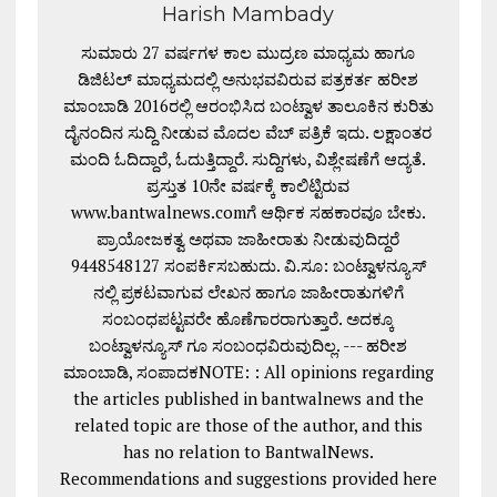
Harish Mambady
ಸುಮಾರು 27 ವರ್ಷಗಳ ಕಾಲ ಮುದ್ರಣ ಮಾಧ್ಯಮ ಹಾಗೂ
ಡಿಜಿಟಲ್ ಮಾಧ್ಯಮದಲ್ಲಿ ಅನುಭವವಿರುವ ಪತ್ರಕರ್ತ ಹರೀಶ
ಮಾಂಬಾಡಿ 2016ರಲ್ಲಿ ಆರಂಭಿಸಿದ ಬಂಟ್ವಾಳ ತಾಲೂಕಿನ ಕುರಿತು
ದೈನಂದಿನ ಸುದ್ದಿ ನೀಡುವ ಮೊದಲ ವೆಬ್ ಪತ್ರಿಕೆ ಇದು. ಲಕ್ಷಾಂತರ
ಮಂದಿ ಓದಿದ್ದಾರೆ, ಓದುತ್ತಿದ್ದಾರೆ. ಸುದ್ದಿಗಳು, ವಿಶ್ಲೇಷಣೆಗೆ ಆದ್ಯತೆ.
ಪ್ರಸ್ತುತ 10ನೇ ವರ್ಷಕ್ಕೆ ಕಾಲಿಟ್ಟಿರುವ
www.bantwalnews.comಗೆ ಆರ್ಥಿಕ ಸಹಕಾರವೂ ಬೇಕು.
ಪ್ರಾಯೋಜಕತ್ವ ಅಥವಾ ಜಾಹೀರಾತು ನೀಡುವುದಿದ್ದರೆ
9448548127 ಸಂಪರ್ಕಿಸಬಹುದು. ವಿ.ಸೂ: ಬಂಟ್ವಾಳನ್ಯೂಸ್
ನಲ್ಲಿ ಪ್ರಕಟವಾಗುವ ಲೇಖನ ಹಾಗೂ ಜಾಹೀರಾತುಗಳಿಗೆ
ಸಂಬಂಧಪಟ್ಟವರೇ ಹೊಣೆಗಾರರಾಗುತ್ತಾರೆ. ಅದಕ್ಕೂ
ಬಂಟ್ವಾಳನ್ಯೂಸ್ ಗೂ ಸಂಬಂಧವಿರುವುದಿಲ್ಲ. --- ಹರೀಶ
ಮಾಂಬಾಡಿ, ಸಂಪಾದಕNOTE: : All opinions regarding
the articles published in bantwalnews and the
related topic are those of the author, and this
has no relation to BantwalNews.
Recommendations and suggestions provided here