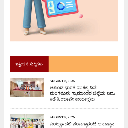
ಇತ್ತೀಚಿನ ಸುದ್ದಿಗಳು
AUGUST 8, 2026
ಅಖಂಡ ಭಾರತ ಸಂಕಲ್ಪ ದಿನ:
ಮಂಗಳೂರು ಗ್ರಾಮಾಂತರ ಜಿಲ್ಲೆಯ ಐದು
ಕಡೆ ಹಿಂಜಾವೇ ಕಾರ್ಯಕ್ರಮ
AUGUST 8, 2026
ಬಂಟ್ವಾಳದಲ್ಲಿ ಪಂಚಗ್ಯಾರಂಟಿ ಅನುಷ್ಠಾನ