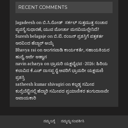
RECENT COMMENTS
Jagadeesh
on
ಬಿ.ಸಿ.ರೋಡ್ ಸರ್ಕಲ್ ಸುತ್ತಮುತ್ತ ಸಂಚಾರ
ವ್ಯವಸ್ಥೆ ಸುಧಾರಣೆ, ಯುವ ಮೋರ್ಚಾ ಮನವಿಯಲ್ಲೇನಿದೆ?
Suresh belagaje
on
ಬಿ.ಟಿ. ರಂಜನ್ ಪ್ರಶಸ್ತಿಗೆ ಪತ್ರಕರ್ತ
ಅರವಿಂದ ಹೆಬ್ಬಾರ್ ಆಯ್ಕೆ
Bhavya rai
on
ಅಂಗನವಾಡಿ ಕಾರ್ಯಕರ್ತೆ, ಸಹಾಯಕಿಯರ
ಹುದ್ದೆ, ಅರ್ಜಿ ಆಹ್ವಾನ
navin acharya
on
ಭ್ರಾಮರಿ ಯಕ್ಷವೈಭವ -2026: ಹಿರಿಯ
ಕಲಾವಿದ ಕೆ.ಎಚ್ ದಾಸಪ್ಪ ರೈ ಅವರಿಗೆ ಭ್ರಾಮರೀ ಯಕ್ಷಮಣಿ
ಪ್ರಶಸ್ತಿ
satheesh kumar shivagiri
on
ಕಲ್ಲಡ್ಕ ಸಮೀಪ
ಕುದ್ರೆಬೆಟ್ಟಿನಲ್ಲಿ ಹೆದ್ದಾರಿ ಸಮೀಪದ ಪ್ರಯಾಣಿಕರ ತಂಗುದಾಣವೇ
ಅಪಾಯಕಾರಿ
ನಮ್ಮ ಬಗ್ಗೆ
ನಮ್ಮನ್ನು ಸಂಪರ್ಕಿಸಿ