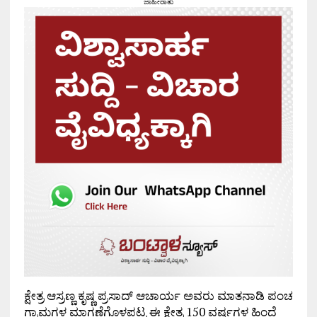
ಜಾಹೀರಾತು
ಕ್ಷೇತ್ರ ಆಸ್ರಣ್ಣ ಕೃಷ್ಣ ಪ್ರಸಾದ್ ಆಚಾರ್ಯ ಅವರು ಮಾತನಾಡಿ ಪಂಚ
ಗ್ರಾಮಗಳ ಮಾಗಣೆಗೊಳಪಟ್ಟ ಈ ಕ್ಷೇತ್ರ 150 ವರ್ಷಗಳ ಹಿಂದೆ