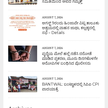
ಸಮಿತಿಯಿಂದ ಆಟಿದ ಗಮ್ಮತ್ತ್
AUGUST 7, 2026
ಆಗಸ್ಟ್ 9ರಂದು ಹಿಂಜಾವೇ ವಿಟ್ಲ ತಾಲೂಕು
ಆಶ್ರಯದಲ್ಲಿ ವಾಹನ ಜಾಥಾ, ಕಲ್ಲಡ್ಕದಲ್ಲಿ
ಸಭೆ – Details
AUGUST 7, 2026
ವೃದ್ಧೆಯ ಮೇಲೆ ಹಲ್ಲೆ ನಡೆಸಿ ದರೋಡೆ
ಮಾಡಿದ ಪ್ರಕರಣ, ಮೂರು ದಿನಗಳೊಳಗೇ
ಆರೋಪಿಗಳ ಬಂಧಿಸಿದ ಪೊಲೀಸರು
AUGUST 7, 2026
BANTWAL: ಬಂಟ್ವಾಳದಲ್ಲಿ ಸಿಪಿಐ CPI
ಪಾದಯಾತ್ರೆ