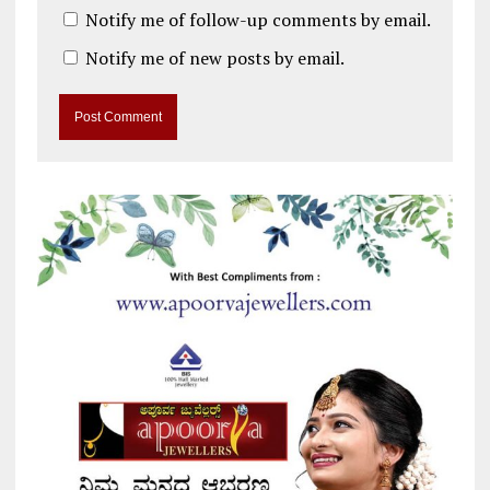
Notify me of follow-up comments by email.
Notify me of new posts by email.
A
l
t
e
r
n
a
t
i
v
e
: