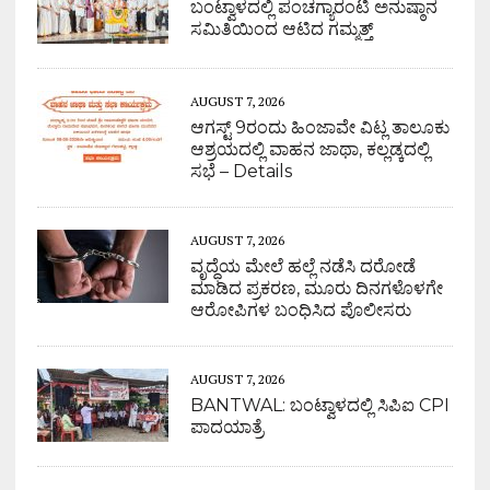
ಬಂಟ್ವಾಳದಲ್ಲಿ ಪಂಚಗ್ಯಾರಂಟಿ ಅನುಷ್ಠಾನ
ಸಮಿತಿಯಿಂದ ಆಟಿದ ಗಮ್ಮತ್ತ್
AUGUST 7, 2026
ಆಗಸ್ಟ್ 9ರಂದು ಹಿಂಜಾವೇ ವಿಟ್ಲ ತಾಲೂಕು
ಆಶ್ರಯದಲ್ಲಿ ವಾಹನ ಜಾಥಾ, ಕಲ್ಲಡ್ಕದಲ್ಲಿ
ಸಭೆ – Details
AUGUST 7, 2026
ವೃದ್ಧೆಯ ಮೇಲೆ ಹಲ್ಲೆ ನಡೆಸಿ ದರೋಡೆ
ಮಾಡಿದ ಪ್ರಕರಣ, ಮೂರು ದಿನಗಳೊಳಗೇ
ಆರೋಪಿಗಳ ಬಂಧಿಸಿದ ಪೊಲೀಸರು
AUGUST 7, 2026
BANTWAL: ಬಂಟ್ವಾಳದಲ್ಲಿ ಸಿಪಿಐ CPI
ಪಾದಯಾತ್ರೆ