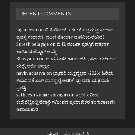
RECENT COMMENTS
Jagadeesh
on
ಬಿ.ಸಿ.ರೋಡ್ ಸರ್ಕಲ್ ಸುತ್ತಮುತ್ತ ಸಂಚಾರ
ವ್ಯವಸ್ಥೆ ಸುಧಾರಣೆ, ಯುವ ಮೋರ್ಚಾ ಮನವಿಯಲ್ಲೇನಿದೆ?
Suresh belagaje
on
ಬಿ.ಟಿ. ರಂಜನ್ ಪ್ರಶಸ್ತಿಗೆ ಪತ್ರಕರ್ತ
ಅರವಿಂದ ಹೆಬ್ಬಾರ್ ಆಯ್ಕೆ
Bhavya rai
on
ಅಂಗನವಾಡಿ ಕಾರ್ಯಕರ್ತೆ, ಸಹಾಯಕಿಯರ
ಹುದ್ದೆ, ಅರ್ಜಿ ಆಹ್ವಾನ
navin acharya
on
ಭ್ರಾಮರಿ ಯಕ್ಷವೈಭವ -2026: ಹಿರಿಯ
ಕಲಾವಿದ ಕೆ.ಎಚ್ ದಾಸಪ್ಪ ರೈ ಅವರಿಗೆ ಭ್ರಾಮರೀ ಯಕ್ಷಮಣಿ
ಪ್ರಶಸ್ತಿ
satheesh kumar shivagiri
on
ಕಲ್ಲಡ್ಕ ಸಮೀಪ
ಕುದ್ರೆಬೆಟ್ಟಿನಲ್ಲಿ ಹೆದ್ದಾರಿ ಸಮೀಪದ ಪ್ರಯಾಣಿಕರ ತಂಗುದಾಣವೇ
ಅಪಾಯಕಾರಿ
ನಮ್ಮ ಬಗ್ಗೆ
ನಮ್ಮನ್ನು ಸಂಪರ್ಕಿಸಿ