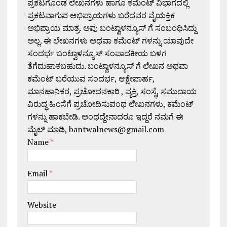
ಪ್ರಕಟಗೊಂಡ ಲೇಖನಗಳು ಹಾಗೂ ಕಮೆಂಟ್ ವಿಭಾಗದಲ್ಲಿ
ಪ್ರಕಟವಾಗುವ ಅಭಿಪ್ರಾಯಗಳು ಬರೆದವರ ವೈಯಕ್ತಿಕ
ಅಭಿಪ್ರಾಯ ಮಾತ್ರ. ಅವು ಬಂಟ್ವಾಳನ್ಯೂಸ್ ಗೆ ಸಂಬಂಧಿಸಿದ್ದು
ಅಲ್ಲ. ಈ ಲೇಖನಗಳು ಅಥವಾ ಕಮೆಂಟ್ ಗಳನ್ನು ಯಾವುದೇ
ಸಂದರ್ಭ ಬಂಟ್ವಾಳನ್ಯೂಸ್ ಸಂಪಾದಕೀಯ ಬಳಗ
ತೆಗೆದುಹಾಕಬಹುದು. ಬಂಟ್ವಾಳನ್ಯೂಸ್ ಗೆ ಲೇಖನ ಅಥವಾ
ಕಮೆಂಟ್ ಬರೆಯುವ ಸಂದರ್ಭ, ಆಕ್ಷೇಪಾರ್ಹ,
ಮಾನಹಾನಿಕರ, ಪ್ರಚೋದನಕಾರಿ , ವ್ಯಕ್ತಿ, ಸಂಸ್ಥೆ, ಸಮುದಾಯ
ವಿರುದ್ಧ ಹಿಂಸೆಗೆ ಪ್ರಚೋದಿಸುವಂಥ ಲೇಖನಗಳು, ಕಮೆಂಟ್
ಗಳನ್ನು ಹಾಕಬೇಡಿ. ಅಂಥದ್ದೇನಾದರೂ ಇದ್ದರೆ ನಮಗೆ ಈ
ಮೈಲ್ ಮಾಡಿ, bantwalnews@gmail.com
Name
*
Email
*
Website