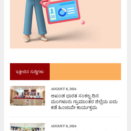
ಇತ್ತೀಚಿನ ಸುದ್ದಿಗಳು
AUGUST 8, 2026
ಅಖಂಡ ಭಾರತ ಸಂಕಲ್ಪ ದಿನ:
ಮಂಗಳೂರು ಗ್ರಾಮಾಂತರ ಜಿಲ್ಲೆಯ ಐದು
ಕಡೆ ಹಿಂಜಾವೇ ಕಾರ್ಯಕ್ರಮ
AUGUST 8, 2026