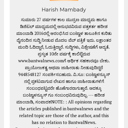
Harish Mambady
ಸುಮಾರು 27 ವರ್ಷಗಳ ಕಾಲ ಮುದ್ರಣ ಮಾಧ್ಯಮ ಹಾಗೂ
ಡಿಜಿಟಲ್ ಮಾಧ್ಯಮದಲ್ಲಿ ಅನುಭವವಿರುವ ಪತ್ರಕರ್ತ ಹರೀಶ
ಮಾಂಬಾಡಿ 2016ರಲ್ಲಿ ಆರಂಭಿಸಿದ ಬಂಟ್ವಾಳ ತಾಲೂಕಿನ ಕುರಿತು
ದೈನಂದಿನ ಸುದ್ದಿ ನೀಡುವ ಮೊದಲ ವೆಬ್ ಪತ್ರಿಕೆ ಇದು. ಲಕ್ಷಾಂತರ
ಮಂದಿ ಓದಿದ್ದಾರೆ, ಓದುತ್ತಿದ್ದಾರೆ. ಸುದ್ದಿಗಳು, ವಿಶ್ಲೇಷಣೆಗೆ ಆದ್ಯತೆ.
ಪ್ರಸ್ತುತ 10ನೇ ವರ್ಷಕ್ಕೆ ಕಾಲಿಟ್ಟಿರುವ
www.bantwalnews.comಗೆ ಆರ್ಥಿಕ ಸಹಕಾರವೂ ಬೇಕು.
ಪ್ರಾಯೋಜಕತ್ವ ಅಥವಾ ಜಾಹೀರಾತು ನೀಡುವುದಿದ್ದರೆ
9448548127 ಸಂಪರ್ಕಿಸಬಹುದು. ವಿ.ಸೂ: ಬಂಟ್ವಾಳನ್ಯೂಸ್
ನಲ್ಲಿ ಪ್ರಕಟವಾಗುವ ಲೇಖನ ಹಾಗೂ ಜಾಹೀರಾತುಗಳಿಗೆ
ಸಂಬಂಧಪಟ್ಟವರೇ ಹೊಣೆಗಾರರಾಗುತ್ತಾರೆ. ಅದಕ್ಕೂ
ಬಂಟ್ವಾಳನ್ಯೂಸ್ ಗೂ ಸಂಬಂಧವಿರುವುದಿಲ್ಲ. --- ಹರೀಶ
ಮಾಂಬಾಡಿ, ಸಂಪಾದಕNOTE: : All opinions regarding
the articles published in bantwalnews and the
related topic are those of the author, and this
has no relation to BantwalNews.