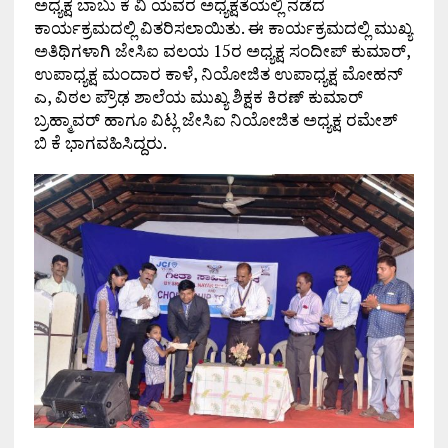
ಅಧ್ಯಕ್ಷ ಬಾಬು ಕೆ ವಿ ಯವರ ಅಧ್ಯಕ್ಷತೆಯಲ್ಲಿ ನಡೆದ
ಕಾರ್ಯಕ್ರಮದಲ್ಲಿ ವಿತರಿಸಲಾಯಿತು. ಈ ಕಾರ್ಯಕ್ರಮದಲ್ಲಿ ಮುಖ್ಯ
ಅತಿಥಿಗಳಾಗಿ ಜೇಸಿಐ ವಲಯ 15ರ ಅಧ್ಯಕ್ಷ ಸಂದೀಪ್ ಕುಮಾರ್,
ಉಪಾಧ್ಯಕ್ಷ ಮಂದಾರ ಕಾಳೆ, ನಿಯೋಜಿತ ಉಪಾಧ್ಯಕ್ಷ ಮೋಹನ್
ಎ, ವಿಠಲ ಪ್ರೌಢ ಶಾಲೆಯ ಮುಖ್ಯ ಶಿಕ್ಷಕ ಕಿರಣ್ ಕುಮಾರ್
ಬ್ರಹ್ಮಾವರ್ ಹಾಗೂ ವಿಟ್ಲ ಜೇಸಿಐ ನಿಯೋಜಿತ ಅಧ್ಯಕ್ಷ ರಮೇಶ್
ಬಿ ಕೆ ಭಾಗವಹಿಸಿದ್ದರು.