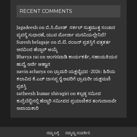
RECENT COMMENTS
Jagadeesh
on
ಬಿ.ಸಿ.ರೋಡ್ ಸರ್ಕಲ್ ಸುತ್ತಮುತ್ತ ಸಂಚಾರ
ವ್ಯವಸ್ಥೆ ಸುಧಾರಣೆ, ಯುವ ಮೋರ್ಚಾ ಮನವಿಯಲ್ಲೇನಿದೆ?
Suresh belagaje
on
ಬಿ.ಟಿ. ರಂಜನ್ ಪ್ರಶಸ್ತಿಗೆ ಪತ್ರಕರ್ತ
ಅರವಿಂದ ಹೆಬ್ಬಾರ್ ಆಯ್ಕೆ
Bhavya rai
on
ಅಂಗನವಾಡಿ ಕಾರ್ಯಕರ್ತೆ, ಸಹಾಯಕಿಯರ
ಹುದ್ದೆ, ಅರ್ಜಿ ಆಹ್ವಾನ
navin acharya
on
ಭ್ರಾಮರಿ ಯಕ್ಷವೈಭವ -2026: ಹಿರಿಯ
ಕಲಾವಿದ ಕೆ.ಎಚ್ ದಾಸಪ್ಪ ರೈ ಅವರಿಗೆ ಭ್ರಾಮರೀ ಯಕ್ಷಮಣಿ
ಪ್ರಶಸ್ತಿ
satheesh kumar shivagiri
on
ಕಲ್ಲಡ್ಕ ಸಮೀಪ
ಕುದ್ರೆಬೆಟ್ಟಿನಲ್ಲಿ ಹೆದ್ದಾರಿ ಸಮೀಪದ ಪ್ರಯಾಣಿಕರ ತಂಗುದಾಣವೇ
ಅಪಾಯಕಾರಿ
ನಮ್ಮ ಬಗ್ಗೆ
ನಮ್ಮನ್ನು ಸಂಪರ್ಕಿಸಿ