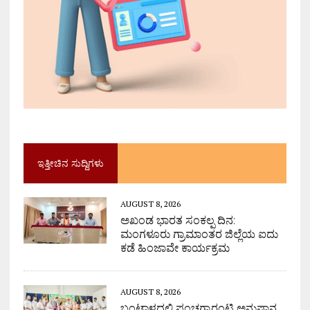
ಇತ್ತೀಚಿನ ಸುದ್ದಿಗಳು
AUGUST 8, 2026
ಅಖಂಡ ಭಾರತ ಸಂಕಲ್ಪ ದಿನ:
ಮಂಗಳೂರು ಗ್ರಾಮಾಂತರ ಜಿಲ್ಲೆಯ ಐದು
ಕಡೆ ಹಿಂಜಾವೇ ಕಾರ್ಯಕ್ರಮ
AUGUST 8, 2026
ಬಂಟ್ವಾಳದಲ್ಲಿ ಪಂಚಗ್ಯಾರಂಟಿ ಅನುಷ್ಠಾನ