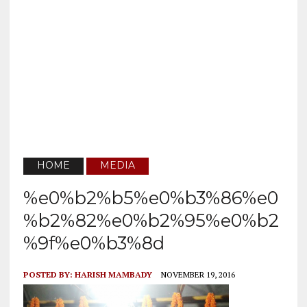
HOME
MEDIA
%e0%b2%b5%e0%b3%86%e0
%b2%82%e0%b2%95%e0%b2
%9f%e0%b3%8d
POSTED BY:
HARISH MAMBADY
NOVEMBER 19, 2016