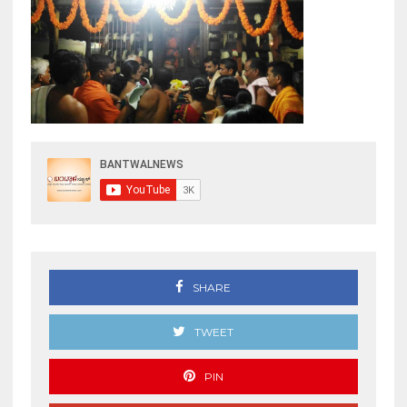
SHARE
TWEET
PIN