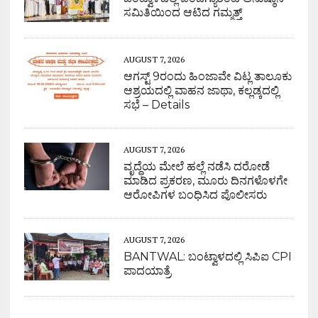
ಸಮಿತಿಯಿಂದ ಆಟಿದ ಗಮ್ಮತ್ತ್
AUGUST 7, 2026
ಆಗಸ್ಟ್ 9ರಂದು ಹಿಂಜಾವೇ ವಿಟ್ಲ ತಾಲೂಕು
ಆಶ್ರಯದಲ್ಲಿ ವಾಹನ ಜಾಥಾ, ಕಲ್ಲಡ್ಕದಲ್ಲಿ
ಸಭೆ – Details
AUGUST 7, 2026
ವೃದ್ಧೆಯ ಮೇಲೆ ಹಲ್ಲೆ ನಡೆಸಿ ದರೋಡೆ
ಮಾಡಿದ ಪ್ರಕರಣ, ಮೂರು ದಿನಗಳೊಳಗೇ
ಆರೋಪಿಗಳ ಬಂಧಿಸಿದ ಪೊಲೀಸರು
AUGUST 7, 2026
BANTWAL: ಬಂಟ್ವಾಳದಲ್ಲಿ ಸಿಪಿಐ CPI
ಪಾದಯಾತ್ರೆ