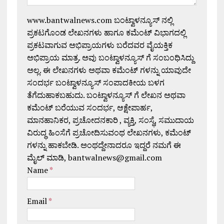
www.bantwalnews.com ಬಂಟ್ವಾಳನ್ಯೂಸ್ ನಲ್ಲಿ
ಪ್ರಕಟಗೊಂಡ ಲೇಖನಗಳು ಹಾಗೂ ಕಮೆಂಟ್ ವಿಭಾಗದಲ್ಲಿ
ಪ್ರಕಟವಾಗುವ ಅಭಿಪ್ರಾಯಗಳು ಬರೆದವರ ವೈಯಕ್ತಿಕ
ಅಭಿಪ್ರಾಯ ಮಾತ್ರ. ಅವು ಬಂಟ್ವಾಳನ್ಯೂಸ್ ಗೆ ಸಂಬಂಧಿಸಿದ್ದು
ಅಲ್ಲ. ಈ ಲೇಖನಗಳು ಅಥವಾ ಕಮೆಂಟ್ ಗಳನ್ನು ಯಾವುದೇ
ಸಂದರ್ಭ ಬಂಟ್ವಾಳನ್ಯೂಸ್ ಸಂಪಾದಕೀಯ ಬಳಗ
ತೆಗೆದುಹಾಕಬಹುದು. ಬಂಟ್ವಾಳನ್ಯೂಸ್ ಗೆ ಲೇಖನ ಅಥವಾ
ಕಮೆಂಟ್ ಬರೆಯುವ ಸಂದರ್ಭ, ಆಕ್ಷೇಪಾರ್ಹ,
ಮಾನಹಾನಿಕರ, ಪ್ರಚೋದನಕಾರಿ , ವ್ಯಕ್ತಿ, ಸಂಸ್ಥೆ, ಸಮುದಾಯ
ವಿರುದ್ಧ ಹಿಂಸೆಗೆ ಪ್ರಚೋದಿಸುವಂಥ ಲೇಖನಗಳು, ಕಮೆಂಟ್
ಗಳನ್ನು ಹಾಕಬೇಡಿ. ಅಂಥದ್ದೇನಾದರೂ ಇದ್ದರೆ ನಮಗೆ ಈ
ಮೈಲ್ ಮಾಡಿ, bantwalnews@gmail.com
Name
*
Email
*