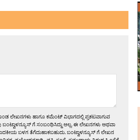
ಗೊಂಡ ಲೇಖನಗಳು ಹಾಗೂ ಕಮೆಂಟ್ ವಿಭಾಗದಲ್ಲಿ ಪ್ರಕಟವಾಗುವ
 ಬಂಟ್ವಾಳನ್ಯೂಸ್ ಗೆ ಸಂಬಂಧಿಸಿದ್ದು ಅಲ್ಲ. ಈ ಲೇಖನಗಳು ಅಥವಾ
ಪಾದಕೀಯ ಬಳಗ ತೆಗೆದುಹಾಕಬಹುದು. ಬಂಟ್ವಾಳನ್ಯೂಸ್ ಗೆ ಲೇಖನ
 ಪ್ರಚೋದನಕಾರಿ , ವ್ಯಕ್ತಿ, ಸಂಸ್ಥೆ, ಸಮುದಾಯ ವಿರುದ್ಧ ಹಿಂಸೆಗೆ