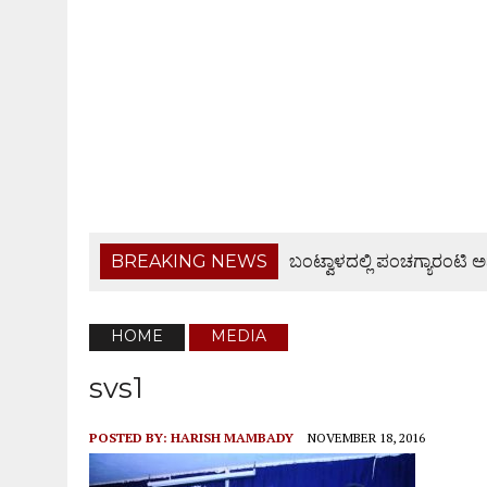
BREAKING NEWS
ಬಂಟ್ವಾಳದಲ್ಲಿ ಪಂಚಗ್ಯಾರಂಟಿ ಅ
ಆಗಸ್ಟ್ 9ರಂದು ಹಿಂಜಾವೇ ವಿಟ್ಲ ತಾಲೂಕು ಆಶ್ರಯದಲ್ಲಿ ವಾಹನ
ವೃದ್ಧೆಯ ಮೇಲೆ ಹಲ್ಲೆ ನಡೆಸಿ ದರೋಡೆ ಮಾಡಿದ ಪ್ರಕರಣ,
HOME
MEDIA
BANTWAL: ಬಂಟ್ವಾಳದಲ್ಲಿ ಸಿಪಿಐ CPI ಪಾದಯಾತ್ರೆ
svs1
ಅಖಂಡ ಭಾರತ ಸಂಕಲ್ಪ ದಿನ: ಮಂಗಳೂರು ಗ್ರಾಮಾಂತರ ಜಿಲ್ಲ
POSTED BY:
HARISH MAMBADY
NOVEMBER 18, 2016