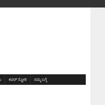
ು
ಕವರ್ ಸ್ಟೋರಿ
ನಮ್ಮ ಬಗ್ಗೆ