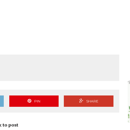
PIN
SHARE
k to post