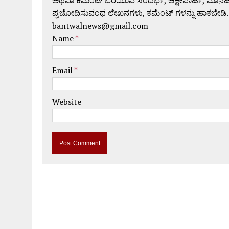
ಪ್ರಚೋದಿಸುವಂಥ ಲೇಖನಗಳು, ಕಮೆಂಟ್ ಗಳನ್ನು ಹಾಕಬೇಡಿ.
bantwalnews@gmail.com
Name
*
Email
*
Website
A
l
t
e
r
n