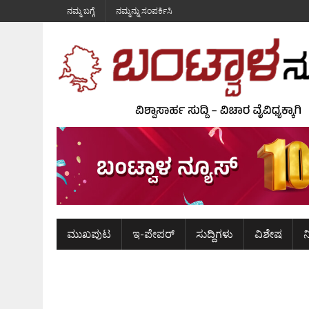
ನಮ್ಮ ಬಗ್ಗೆ
ನಮ್ಮನ್ನು ಸಂಪರ್ಕಿಸಿ
ಮುಖಪುಟ
ಇ-ಪೇಪರ್
ಸುದ್ದಿಗಳು
ವಿಶೇಷ
ನ