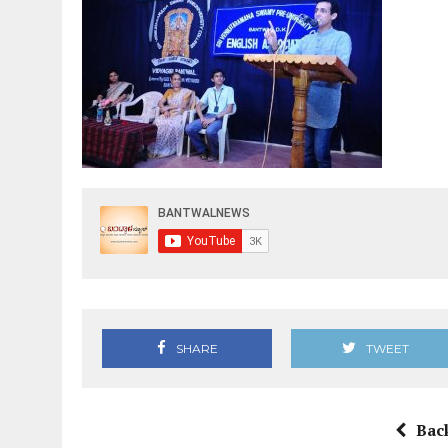
SHARE
TWEET
Bac