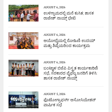
AUGUST 6, 2026
ಉಳಿಗ್ರಾಮದಲ್ಲಿ ಮನೆ ಕುಸಿತ; ಶಾಸಕ
ರಾಜೇಶ್ ನಾಯ್ಕ್ ಭೇಟಿ
AUGUST 6, 2026
ಅಯೋಧ್ಯೆಯಲ್ಲಿ ರೋಹಿಣಿ ಉದಯ್
ಮತ್ತು ಶಿಷ್ಯೆಯರಿಂದ ಕಾರ್ಯಕ್ರಮ
AUGUST 6, 2026
ಬಂಟ್ವಾಳ ಬಿಜೆಪಿ ವಿಸ್ತ್ರತ ಕಾರ್ಯಕಾರಿಣಿ
ಸಭೆ, ಸರಕಾರದ ವೈಫಲ್ಯ ಜನರಿಗೆ ತಿಳಿಸಿ:
ಶಾಸಕ ರಾಜೇಶ್ ನಾಯ್ಕ್
AUGUST 5, 2026
ಫೊಟೋಗ್ರಾಫರ್ಸ್ ಅಸೋಸಿಯೇಶನ್
ವಾರ್ಷಿಕ ಸಭೆ