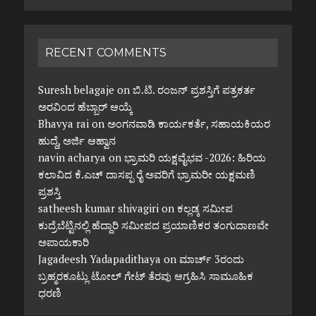
RECENT COMMENTS
Suresh belagaje
on
ಬಿ.ಟಿ. ರಂಜನ್ ಪ್ರಶಸ್ತಿಗೆ ಪತ್ರಕರ್ತ
ಅರವಿಂದ ಹೆಬ್ಬಾರ್ ಆಯ್ಕೆ
Bhavya rai
on
ಅಂಗನವಾಡಿ ಕಾರ್ಯಕರ್ತೆ, ಸಹಾಯಕಿಯರ
ಹುದ್ದೆ, ಅರ್ಜಿ ಆಹ್ವಾನ
navin acharya
on
ಭ್ರಾಮರಿ ಯಕ್ಷವೈಭವ -2026: ಹಿರಿಯ
ಕಲಾವಿದ ಕೆ.ಎಚ್ ದಾಸಪ್ಪ ರೈ ಅವರಿಗೆ ಭ್ರಾಮರೀ ಯಕ್ಷಮಣಿ
ಪ್ರಶಸ್ತಿ
satheesh kumar shivagiri
on
ಕಲ್ಲಡ್ಕ ಸಮೀಪ
ಕುದ್ರೆಬೆಟ್ಟಿನಲ್ಲಿ ಹೆದ್ದಾರಿ ಸಮೀಪದ ಪ್ರಯಾಣಿಕರ ತಂಗುದಾಣವೇ
ಅಪಾಯಕಾರಿ
Jagadeesh Yadapadithaya
on
ಮಾರ್ಚ್ 3ರಂದು
ಬ್ರಹ್ಮರಕೂಟ್ಲು ಟೋಲ್ ಗೇಟ್ ತೆರವು ಆಗ್ರಹಿಸಿ ಸಾಮೂಹಿಕ
ಧರಣಿ