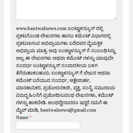
www.bantwalnews.com ಬಂಟ್ವಾಳನ್ಯೂಸ್ ನಲ್ಲಿ
ಪ್ರಕಟಗೊಂಡ ಲೇಖನಗಳು ಹಾಗೂ ಕಮೆಂಟ್ ವಿಭಾಗದಲ್ಲಿ
ಪ್ರಕಟವಾಗುವ ಅಭಿಪ್ರಾಯಗಳು ಬರೆದವರ ವೈಯಕ್ತಿಕ
ಅಭಿಪ್ರಾಯ ಮಾತ್ರ. ಅವು ಬಂಟ್ವಾಳನ್ಯೂಸ್ ಗೆ ಸಂಬಂಧಿಸಿದ್ದು
ಅಲ್ಲ. ಈ ಲೇಖನಗಳು ಅಥವಾ ಕಮೆಂಟ್ ಗಳನ್ನು ಯಾವುದೇ
ಸಂದರ್ಭ ಬಂಟ್ವಾಳನ್ಯೂಸ್ ಸಂಪಾದಕೀಯ ಬಳಗ
ತೆಗೆದುಹಾಕಬಹುದು. ಬಂಟ್ವಾಳನ್ಯೂಸ್ ಗೆ ಲೇಖನ ಅಥವಾ
ಕಮೆಂಟ್ ಬರೆಯುವ ಸಂದರ್ಭ, ಆಕ್ಷೇಪಾರ್ಹ,
ಮಾನಹಾನಿಕರ, ಪ್ರಚೋದನಕಾರಿ , ವ್ಯಕ್ತಿ, ಸಂಸ್ಥೆ, ಸಮುದಾಯ
ವಿರುದ್ಧ ಹಿಂಸೆಗೆ ಪ್ರಚೋದಿಸುವಂಥ ಲೇಖನಗಳು, ಕಮೆಂಟ್
ಗಳನ್ನು ಹಾಕಬೇಡಿ. ಅಂಥದ್ದೇನಾದರೂ ಇದ್ದರೆ ನಮಗೆ ಈ
ಮೈಲ್ ಮಾಡಿ, bantwalnews@gmail.com
Name
*