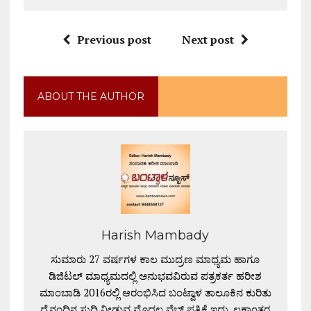
Previous post
Next post
ABOUT THE AUTHOR
Harish Mambady
ಸುಮಾರು 27 ವರ್ಷಗಳ ಕಾಲ ಮುದ್ರಣ ಮಾಧ್ಯಮ ಹಾಗೂ
ಡಿಜಿಟಲ್ ಮಾಧ್ಯಮದಲ್ಲಿ ಅನುಭವವಿರುವ ಪತ್ರಕರ್ತ ಹರೀಶ
ಮಾಂಬಾಡಿ 2016ರಲ್ಲಿ ಆರಂಭಿಸಿದ ಬಂಟ್ವಾಳ ತಾಲೂಕಿನ ಕುರಿತು
ದೈನಂದಿನ ಸುದ್ದಿ ನೀಡುವ ಮೊದಲ ವೆಬ್ ಪತ್ರಿಕೆ ಇದು. ಲಕ್ಷಾಂತರ