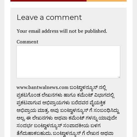
Leave a comment
Your email address will not be published.
Comment
www.bantwalnews.com ಬಂಟ್ವಾಳನ್ಯೂಸ್ ನಲ್ಲಿ
ಪ್ರಕಟಗೊಂಡ ಲೇಖನಗಳು ಹಾಗೂ ಕಮೆಂಟ್ ವಿಭಾಗದಲ್ಲಿ
ಪ್ರಕಟವಾಗುವ ಅಭಿಪ್ರಾಯಗಳು ಬರೆದವರ ವೈಯಕ್ತಿಕ
ಅಭಿಪ್ರಾಯ ಮಾತ್ರ. ಅವು ಬಂಟ್ವಾಳನ್ಯೂಸ್ ಗೆ ಸಂಬಂಧಿಸಿದ್ದು
ಅಲ್ಲ. ಈ ಲೇಖನಗಳು ಅಥವಾ ಕಮೆಂಟ್ ಗಳನ್ನು ಯಾವುದೇ
ಸಂದರ್ಭ ಬಂಟ್ವಾಳನ್ಯೂಸ್ ಸಂಪಾದಕೀಯ ಬಳಗ
ತೆಗೆದುಹಾಕಬಹುದು. ಬಂಟ್ವಾಳನ್ಯೂಸ್ ಗೆ ಲೇಖನ ಅಥವಾ