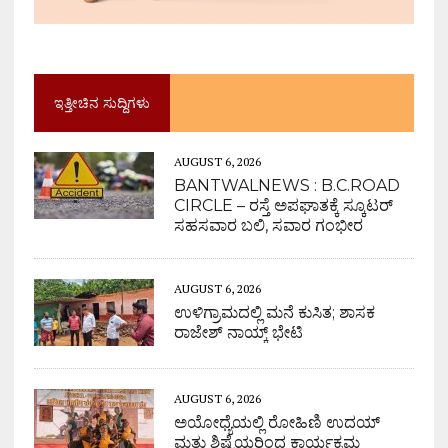
ಇತ್ತೀಚಿನ ಸುದ್ದಿಗಳು
AUGUST 6, 2026
BANTWALNEWS : B.C.ROAD
CIRCLE – ರಸ್ತೆ ಅಪಘಾತಕ್ಕೆ ಸ್ಕೂಟರ್
ಸಹಸವಾರ ಬಲಿ, ಸವಾರ ಗಂಭೀರ
AUGUST 6, 2026
ಉಳಿಗ್ರಾಮದಲ್ಲಿ ಮನೆ ಕುಸಿತ; ಶಾಸಕ
ರಾಜೇಶ್ ನಾಯ್ಕ್ ಭೇಟಿ
AUGUST 6, 2026
ಅಯೋಧ್ಯೆಯಲ್ಲಿ ರೋಹಿಣಿ ಉದಯ್
ಮತ್ತು ಶಿಷ್ಯೆಯರಿಂದ ಕಾರ್ಯಕ್ರಮ