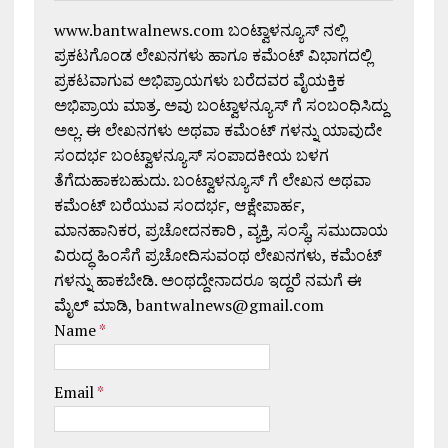
www.bantwalnews.com ಬಂಟ್ವಾಳನ್ಯೂಸ್ ನಲ್ಲಿ
ಪ್ರಕಟಗೊಂಡ ಲೇಖನಗಳು ಹಾಗೂ ಕಮೆಂಟ್ ವಿಭಾಗದಲ್ಲಿ
ಪ್ರಕಟವಾಗುವ ಅಭಿಪ್ರಾಯಗಳು ಬರೆದವರ ವೈಯಕ್ತಿಕ
ಅಭಿಪ್ರಾಯ ಮಾತ್ರ. ಅವು ಬಂಟ್ವಾಳನ್ಯೂಸ್ ಗೆ ಸಂಬಂಧಿಸಿದ್ದು
ಅಲ್ಲ. ಈ ಲೇಖನಗಳು ಅಥವಾ ಕಮೆಂಟ್ ಗಳನ್ನು ಯಾವುದೇ
ಸಂದರ್ಭ ಬಂಟ್ವಾಳನ್ಯೂಸ್ ಸಂಪಾದಕೀಯ ಬಳಗ
ತೆಗೆದುಹಾಕಬಹುದು. ಬಂಟ್ವಾಳನ್ಯೂಸ್ ಗೆ ಲೇಖನ ಅಥವಾ
ಕಮೆಂಟ್ ಬರೆಯುವ ಸಂದರ್ಭ, ಆಕ್ಷೇಪಾರ್ಹ,
ಮಾನಹಾನಿಕರ, ಪ್ರಚೋದನಕಾರಿ , ವ್ಯಕ್ತಿ, ಸಂಸ್ಥೆ, ಸಮುದಾಯ
ವಿರುದ್ಧ ಹಿಂಸೆಗೆ ಪ್ರಚೋದಿಸುವಂಥ ಲೇಖನಗಳು, ಕಮೆಂಟ್
ಗಳನ್ನು ಹಾಕಬೇಡಿ. ಅಂಥದ್ದೇನಾದರೂ ಇದ್ದರೆ ನಮಗೆ ಈ
ಮೈಲ್ ಮಾಡಿ, bantwalnews@gmail.com
Name
*
Email
*