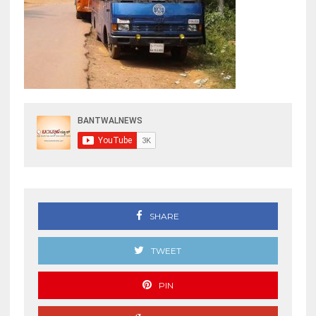
SHARE
TWEET
PIN