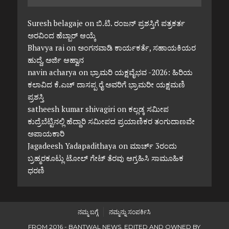
Suresh belagaje
on
ಬಿ.ಟಿ. ರಂಜನ್ ಪ್ರಶಸ್ತಿಗೆ ಪತ್ರಕರ್ತ
ಅರವಿಂದ ಹೆಬ್ಬಾರ್ ಆಯ್ಕೆ
Bhavya rai
on
ಅಂಗನವಾಡಿ ಕಾರ್ಯಕರ್ತೆ, ಸಹಾಯಕಿಯರ
ಹುದ್ದೆ, ಅರ್ಜಿ ಆಹ್ವಾನ
navin acharya
on
ಭ್ರಾಮರಿ ಯಕ್ಷವೈಭವ -2026: ಹಿರಿಯ
ಕಲಾವಿದ ಕೆ.ಎಚ್ ದಾಸಪ್ಪ ರೈ ಅವರಿಗೆ ಭ್ರಾಮರೀ ಯಕ್ಷಮಣಿ
ಪ್ರಶಸ್ತಿ
satheesh kumar shivagiri
on
ಕಲ್ಲಡ್ಕ ಸಮೀಪ
ಕುದ್ರೆಬೆಟ್ಟಿನಲ್ಲಿ ಹೆದ್ದಾರಿ ಸಮೀಪದ ಪ್ರಯಾಣಿಕರ ತಂಗುದಾಣವೇ
ಅಪಾಯಕಾರಿ
Jagadeesh Yadapadithaya
on
ಮಾರ್ಚ್ 3ರಂದು
ಬ್ರಹ್ಮರಕೂಟ್ಲು ಟೋಲ್ ಗೇಟ್ ತೆರವು ಆಗ್ರಹಿಸಿ ಸಾಮೂಹಿಕ
ಧರಣಿ
ನಮ್ಮ ಬಗ್ಗೆ
ನಮ್ಮನ್ನು ಸಂಪರ್ಕಿಸಿ
FROM 2016 - BANTWAL NEWS. EDITED AND OWNED BY