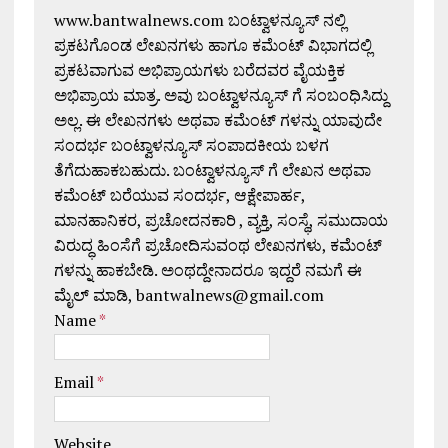
www.bantwalnews.com ಬಂಟ್ವಾಳನ್ಯೂಸ್ ನಲ್ಲಿ
ಪ್ರಕಟಗೊಂಡ ಲೇಖನಗಳು ಹಾಗೂ ಕಮೆಂಟ್ ವಿಭಾಗದಲ್ಲಿ
ಪ್ರಕಟವಾಗುವ ಅಭಿಪ್ರಾಯಗಳು ಬರೆದವರ ವೈಯಕ್ತಿಕ
ಅಭಿಪ್ರಾಯ ಮಾತ್ರ. ಅವು ಬಂಟ್ವಾಳನ್ಯೂಸ್ ಗೆ ಸಂಬಂಧಿಸಿದ್ದು
ಅಲ್ಲ. ಈ ಲೇಖನಗಳು ಅಥವಾ ಕಮೆಂಟ್ ಗಳನ್ನು ಯಾವುದೇ
ಸಂದರ್ಭ ಬಂಟ್ವಾಳನ್ಯೂಸ್ ಸಂಪಾದಕೀಯ ಬಳಗ
ತೆಗೆದುಹಾಕಬಹುದು. ಬಂಟ್ವಾಳನ್ಯೂಸ್ ಗೆ ಲೇಖನ ಅಥವಾ
ಕಮೆಂಟ್ ಬರೆಯುವ ಸಂದರ್ಭ, ಆಕ್ಷೇಪಾರ್ಹ,
ಮಾನಹಾನಿಕರ, ಪ್ರಚೋದನಕಾರಿ , ವ್ಯಕ್ತಿ, ಸಂಸ್ಥೆ, ಸಮುದಾಯ
ವಿರುದ್ಧ ಹಿಂಸೆಗೆ ಪ್ರಚೋದಿಸುವಂಥ ಲೇಖನಗಳು, ಕಮೆಂಟ್
ಗಳನ್ನು ಹಾಕಬೇಡಿ. ಅಂಥದ್ದೇನಾದರೂ ಇದ್ದರೆ ನಮಗೆ ಈ
ಮೈಲ್ ಮಾಡಿ, bantwalnews@gmail.com
Name
*
Email
*
Website