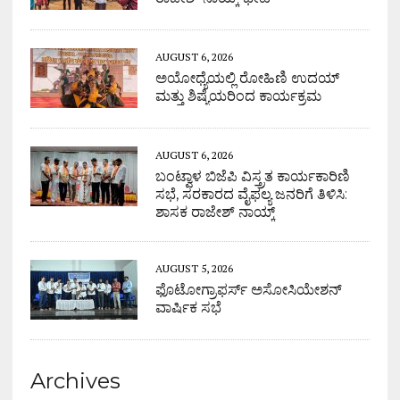
AUGUST 6, 2026
ಅಯೋಧ್ಯೆಯಲ್ಲಿ ರೋಹಿಣಿ ಉದಯ್
ಮತ್ತು ಶಿಷ್ಯೆಯರಿಂದ ಕಾರ್ಯಕ್ರಮ
AUGUST 6, 2026
ಬಂಟ್ವಾಳ ಬಿಜೆಪಿ ವಿಸ್ತ್ರತ ಕಾರ್ಯಕಾರಿಣಿ
ಸಭೆ, ಸರಕಾರದ ವೈಫಲ್ಯ ಜನರಿಗೆ ತಿಳಿಸಿ:
ಶಾಸಕ ರಾಜೇಶ್ ನಾಯ್ಕ್
AUGUST 5, 2026
ಫೊಟೋಗ್ರಾಫರ್ಸ್ ಅಸೋಸಿಯೇಶನ್
ವಾರ್ಷಿಕ ಸಭೆ
Archives