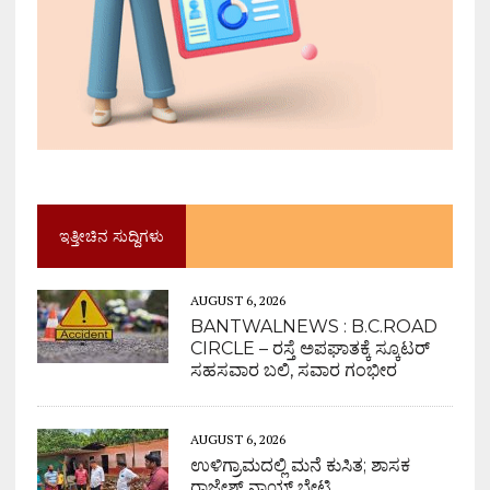
ಇತ್ತೀಚಿನ ಸುದ್ದಿಗಳು
AUGUST 6, 2026
BANTWALNEWS : B.C.ROAD
CIRCLE – ರಸ್ತೆ ಅಪಘಾತಕ್ಕೆ ಸ್ಕೂಟರ್
ಸಹಸವಾರ ಬಲಿ, ಸವಾರ ಗಂಭೀರ
AUGUST 6, 2026
ಉಳಿಗ್ರಾಮದಲ್ಲಿ ಮನೆ ಕುಸಿತ; ಶಾಸಕ
ರಾಜೇಶ್ ನಾಯ್ಕ್ ಭೇಟಿ