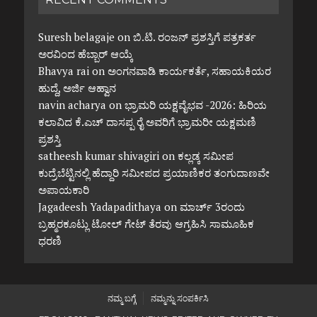
Suresh belagaje
on
ಬಿ.ಟಿ. ರಂಜನ್ ಪ್ರಶಸ್ತಿಗೆ ಪತ್ರಕರ್ತ
ಅರವಿಂದ ಹೆಬ್ಬಾರ್ ಆಯ್ಕೆ
Bhavya rai
on
ಅಂಗನವಾಡಿ ಕಾರ್ಯಕರ್ತೆ, ಸಹಾಯಕಿಯರ
ಹುದ್ದೆ, ಅರ್ಜಿ ಆಹ್ವಾನ
navin acharya
on
ಭ್ರಾಮರಿ ಯಕ್ಷವೈಭವ -2026: ಹಿರಿಯ
ಕಲಾವಿದ ಕೆ.ಎಚ್ ದಾಸಪ್ಪ ರೈ ಅವರಿಗೆ ಭ್ರಾಮರೀ ಯಕ್ಷಮಣಿ
ಪ್ರಶಸ್ತಿ
satheesh kumar shivagiri
on
ಕಲ್ಲಡ್ಕ ಸಮೀಪ
ಕುದ್ರೆಬೆಟ್ಟಿನಲ್ಲಿ ಹೆದ್ದಾರಿ ಸಮೀಪದ ಪ್ರಯಾಣಿಕರ ತಂಗುದಾಣವೇ
ಅಪಾಯಕಾರಿ
Jagadeesh Yadapadithaya
on
ಮಾರ್ಚ್ 3ರಂದು
ಬ್ರಹ್ಮರಕೂಟ್ಲು ಟೋಲ್ ಗೇಟ್ ತೆರವು ಆಗ್ರಹಿಸಿ ಸಾಮೂಹಿಕ
ಧರಣಿ
ನಮ್ಮ ಬಗ್ಗೆ
ನಮ್ಮನ್ನು ಸಂಪರ್ಕಿಸಿ