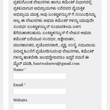
ಪ್ರಕಟಗೊಂಡ ಲೇಖನಗಳು ಹಾಗೂ ಕಮೆಂಟ್ ವಿಭಾಗದಲ್ಲಿ
ಪ್ರಕಟವಾಗುವ ಅಭಿಪ್ರಾಯಗಳು ಬರೆದವರ ವೈಯಕ್ತಿಕ
ಅಭಿಪ್ರಾಯ ಮಾತ್ರ. ಅವು ಬಂಟ್ವಾಳನ್ಯೂಸ್ ಗೆ ಸಂಬಂಧಿಸಿದ್ದು
ಅಲ್ಲ. ಈ ಲೇಖನಗಳು ಅಥವಾ ಕಮೆಂಟ್ ಗಳನ್ನು ಯಾವುದೇ
ಸಂದರ್ಭ ಬಂಟ್ವಾಳನ್ಯೂಸ್ ಸಂಪಾದಕೀಯ ಬಳಗ
ತೆಗೆದುಹಾಕಬಹುದು. ಬಂಟ್ವಾಳನ್ಯೂಸ್ ಗೆ ಲೇಖನ ಅಥವಾ
ಕಮೆಂಟ್ ಬರೆಯುವ ಸಂದರ್ಭ, ಆಕ್ಷೇಪಾರ್ಹ,
ಮಾನಹಾನಿಕರ, ಪ್ರಚೋದನಕಾರಿ , ವ್ಯಕ್ತಿ, ಸಂಸ್ಥೆ, ಸಮುದಾಯ
ವಿರುದ್ಧ ಹಿಂಸೆಗೆ ಪ್ರಚೋದಿಸುವಂಥ ಲೇಖನಗಳು, ಕಮೆಂಟ್
ಗಳನ್ನು ಹಾಕಬೇಡಿ. ಅಂಥದ್ದೇನಾದರೂ ಇದ್ದರೆ ನಮಗೆ ಈ
ಮೈಲ್ ಮಾಡಿ, bantwalnews@gmail.com
Name
*
Email
*
Website