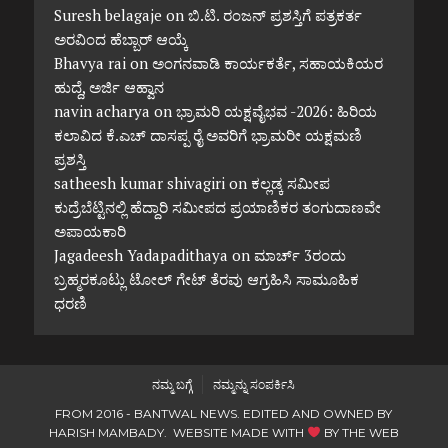
Suresh belagaje
on
ಬಿ.ಟಿ. ರಂಜನ್ ಪ್ರಶಸ್ತಿಗೆ ಪತ್ರಕರ್ತ
ಅರವಿಂದ ಹೆಬ್ಬಾರ್ ಆಯ್ಕೆ
Bhavya rai
on
ಅಂಗನವಾಡಿ ಕಾರ್ಯಕರ್ತೆ, ಸಹಾಯಕಿಯರ
ಹುದ್ದೆ, ಅರ್ಜಿ ಆಹ್ವಾನ
navin acharya
on
ಭ್ರಾಮರಿ ಯಕ್ಷವೈಭವ -2026: ಹಿರಿಯ
ಕಲಾವಿದ ಕೆ.ಎಚ್ ದಾಸಪ್ಪ ರೈ ಅವರಿಗೆ ಭ್ರಾಮರೀ ಯಕ್ಷಮಣಿ
ಪ್ರಶಸ್ತಿ
satheesh kumar shivagiri
on
ಕಲ್ಲಡ್ಕ ಸಮೀಪ
ಕುದ್ರೆಬೆಟ್ಟಿನಲ್ಲಿ ಹೆದ್ದಾರಿ ಸಮೀಪದ ಪ್ರಯಾಣಿಕರ ತಂಗುದಾಣವೇ
ಅಪಾಯಕಾರಿ
Jagadeesh Yadapadithaya
on
ಮಾರ್ಚ್ 3ರಂದು
ಬ್ರಹ್ಮರಕೂಟ್ಲು ಟೋಲ್ ಗೇಟ್ ತೆರವು ಆಗ್ರಹಿಸಿ ಸಾಮೂಹಿಕ
ಧರಣಿ
ನಮ್ಮ ಬಗ್ಗೆ
ನಮ್ಮನ್ನು ಸಂಪರ್ಕಿಸಿ
FROM 2016 - BANTWAL NEWS. EDITED AND OWNED BY
HARISH MAMBADY. WEBSITE MADE WITH
BY
THE WEB